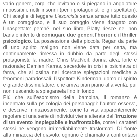
vario genere, corpi che levitano o si piegano in angolature
impossibili, notti insonni (per i protagonisti e gli spettatori).
Chi sceglie di leggere
L'esorcista
senza amare tutto questo
è un coraggioso, e il suo coraggio viene ripagato con
l'inaspettato: perché, nel suo libro, Blatty riesce nel non
banale intento di
coniugare due generi, l'horror e il thriller
psicologico
. La possessione della piccola Regan da parte
di uno spirito maligno non viene data per certa, ma
continuamente rimessa in dubbio da parte degli stessi
protagonisti: la madre, Chris MacNeil, donna atea, forte e
razionale; Damien Karras, sacerdote in crisi e psichiatra di
fama, che si ostina nel ricercare spiegazioni mediche a
fenomeni paradossali; l'ispettore Kinderman, uomo di spirito
e grande dissimulatore, che arriva pian piano alla verità, pur
non riuscendo a spiegarsela fino in fondo.
Più che sull’esorcismo della bambina, il romanzo è
incentrato sulla psicologia dei personaggi: l’autore osserva,
e descrive minuziosamente, come la vita apparentemente
regolare di una serie di individui viene alterata dall’
irruzione
di un evento inspiegabile e inaffrontabile
, come i caratteri
stessi ne vengono irrimediabilmente trasformati. Di fronte
alla minaccia del diavolo, ognuno è chiamato a confrontarsi