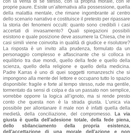
con la verità di se stesso, con la propria morale, con le
proprie paure. Esiste un’alternativa alla possessione, quella
della malattia mentale, che rimane ingombrante al centro
dello scenario narrativo e costituisce il pretesto per ripassare
la storia dei fenomeni occulti: quanto sono credibili i casi
accertati di invasamento? Quali spiegazioni possibili
esistono e quale posizione deve assumere la Chiesa, che in
casi simili viene coinvolta in qualità di giudice e risolutore?
La risposta è un invito alla prudenza, formulato da un
personaggio complesso e affascinante che si colloca in
equilibrio tra due mondi, quello della fede e quello della
scienza, quello della religione e quello della medicina.
Padre Karras è uno di quei soggetti romanzeschi che si
impongono alla mente del lettore e occupano tutto lo spazio
disponibile: fragile e forte al tempo stesso, rude ma gentile,
tormentato da sensi di colpa e da un passato non semplice,
vorrebbe opporre la logica all’ignoto, ma si rende presto
conto che questa non è la strada giusta. L’unica via
possibile per allontanare il male non è infatti quella della
medietà, della conciliazione, del compromesso.
La via
giusta è quella dell’adesione totale, della fede piena,
dello sbilanciamento della propria esistenza,
dell’accettazione di una morale dell’azione e non