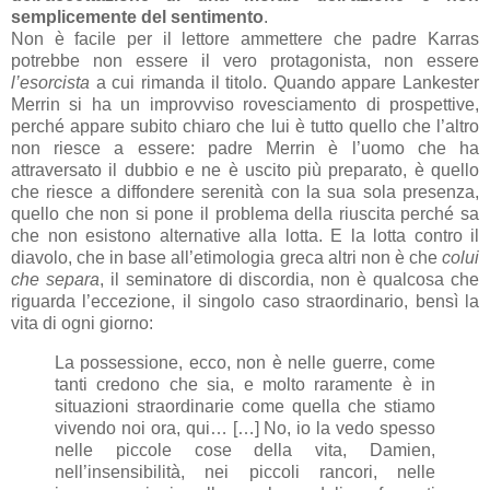
semplicemente del sentimento
.
Non è facile per il lettore ammettere che padre Karras
potrebbe non essere il vero protagonista, non essere
l’esorcista
a cui rimanda il titolo. Quando appare Lankester
Merrin si ha un improvviso rovesciamento di prospettive,
perché appare subito chiaro che lui è tutto quello che l’altro
non riesce a essere: padre Merrin è l’uomo che ha
attraversato il dubbio e ne è uscito più preparato, è quello
che riesce a diffondere serenità con la sua sola presenza,
quello che non si pone il problema della riuscita perché sa
che non esistono alternative alla lotta. E la lotta contro il
diavolo, che in base all’etimologia greca altri non è che
colui
che separa
, il seminatore di discordia, non è qualcosa che
riguarda l’eccezione, il singolo caso straordinario, bensì la
vita di ogni giorno:
La possessione, ecco, non è nelle guerre, come
tanti credono che sia, e molto raramente è in
situazioni straordinarie come quella che stiamo
vivendo noi ora, qui… […] No, io la vedo spesso
nelle piccole cose della vita, Damien,
nell’insensibilità, nei piccoli rancori, nelle