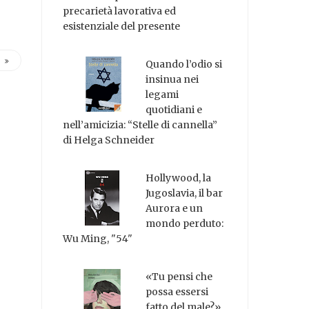
precarietà lavorativa ed
esistenziale del presente
Quando l’odio si
insinua nei
legami
quotidiani e
nell’amicizia: “Stelle di cannella”
di Helga Schneider
Hollywood, la
Jugoslavia, il bar
Aurora e un
mondo perduto:
Wu Ming, "54"
«Tu pensi che
possa essersi
fatto del male?»