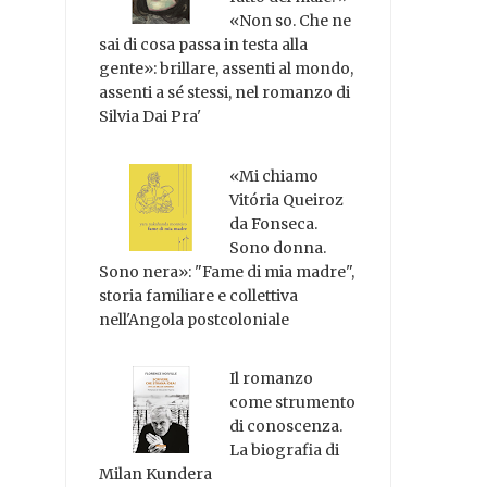
«Non so. Che ne
sai di cosa passa in testa alla
gente»: brillare, assenti al mondo,
assenti a sé stessi, nel romanzo di
Silvia Dai Pra'
«Mi chiamo
Vitória Queiroz
da Fonseca.
Sono donna.
Sono nera»: "Fame di mia madre",
storia familiare e collettiva
nell'Angola postcoloniale
Il romanzo
come strumento
di conoscenza.
La biografia di
Milan Kundera