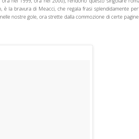
o ora nel 1999, ora nel 2000), rendono questo singolare ro
to, è la bravura di Meacci, che regala frasi splendidamente per
 nelle nostre gole, ora strette dalla commozione di certe pagine