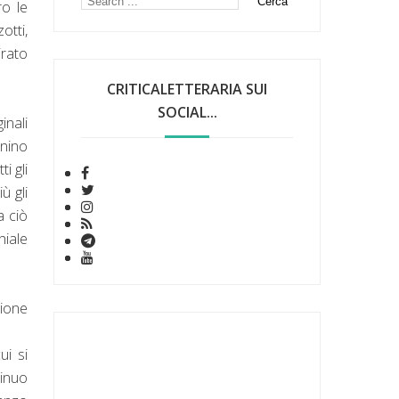
ro le
otti,
irato
CRITICALETTERARIA SUI
SOCIAL...
inali
inino
i gli
ù gli
a ciò
hiale
sione
ui si
tinuo