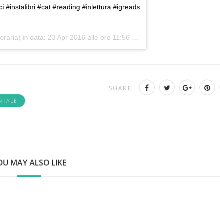
instalibri #cat #reading #inlettura #igreads
eraria) in data:
23 Apr 2016 alle ore 11:56 PDT
SHARE:
NTALE
OU MAY ALSO LIKE