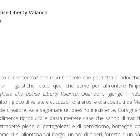
ccise Liberty Valance
i
6
co di concentrazione e un binocolo che permetta di adocchi
ioni linguistiche: ecco quel che serve per affrontare l'imp
nghiale che uccise Liberty Valance
. Quando si giunge in vet
to il gioco di vallate e cucuzzoli ora erosi e ora costruiti da M
e creatore, va a sagomare un paesino inesistente, Corsignan
cilmente riproducibile: basta mettere case che sanno di tradiz
stradette piene di pettegolezzi e di perdigiorno, botteghe do
Come ci si allontana dal borgo, un po' di alberi, foresta e un pa