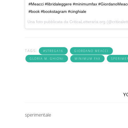
#Meacci #libridaleggere #minimumfax #GiordanoMeacci #
#book #bookstagram #cinghiale
Una foto pubblicata da CriticaLetteraria.org (@criticalett
TAGS:
#STREGA16
GIORDANO MEACCI
GLORIA M. GHIONI
MINIMUM FAX
SPERIME
Y
sperimentale