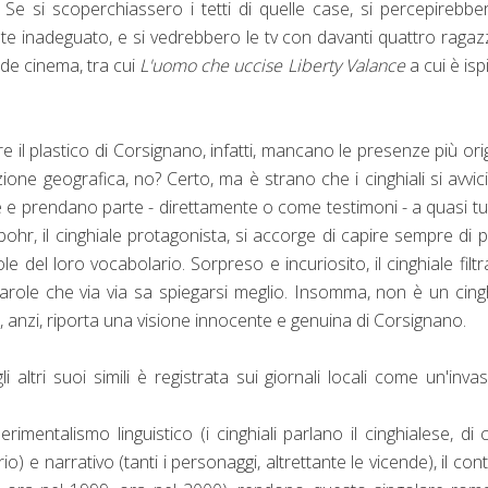
 Se si scoperchiassero i tetti di quelle case, si percepirebbe
ente inadeguato, e si vedrebbero le tv con davanti quattro ragazz
nde cinema, tra cui
L'uomo che uccise Liberty Valance
a cui è isp
e il plastico di Corsignano, infatti, mancano le presenze più orig
sizione geografica, no? Certo, ma è strano che i cinghiali si avvic
 e prendano parte - direttamente o come testimoni - a quasi tutt
ohr, il cinghiale protagonista, si accorge di capire sempre di pi
e del loro vocabolario. Sorpreso e incuriosito, il cinghiale filtr
parole che via via sa spiegarsi meglio. Insomma, non è un cing
anzi, riporta una visione innocente e genuina di Corsignano.
 altri suoi simili è registrata sui giornali locali come un'inva
imentalismo linguistico (i cinghiali parlano il cinghialese, di c
) e narrativo (tanti i personaggi, altrettante le vicende), il con