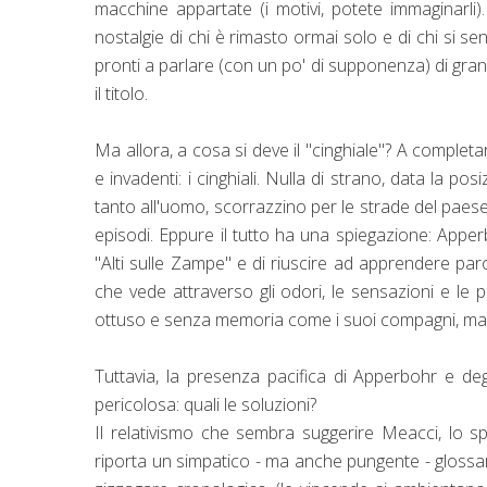
macchine appartate (i motivi, potete immaginarli).
nostalgie di chi è rimasto ormai solo e di chi si s
pronti a parlare (con un po' di supponenza) di gra
il titolo.
Ma allora, a cosa si deve il "cinghiale"? A completar
e invadenti: i cinghiali. Nulla di strano, data la po
tanto all'uomo, scorrazzino per le strade del paese
episodi. Eppure il tutto ha una spiegazione: Apperb
"Alti sulle Zampe" e di riuscire ad apprendere parol
che vede attraverso gli odori, le sensazioni e le 
ottuso e senza memoria come i suoi compagni, ma, 
Tuttavia, la presenza pacifica di Apperbohr e degli
pericolosa: quali le soluzioni?
Il relativismo che sembra suggerire Meacci, lo sper
riporta un simpatico - ma anche pungente - glossario