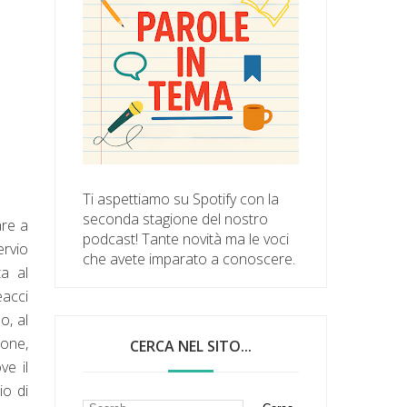
Ti aspettiamo su Spotify con la
seconda stagione del nostro
are a
podcast! Tante novità ma le voci
ervio
che avete imparato a conoscere.
ta al
eacci
o, al
ione,
CERCA NEL SITO...
ve il
io di