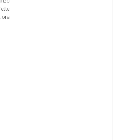
manzo
fette
, ora