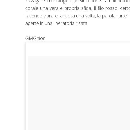
zizzagare cronologico (le vincende si ambientan
corale una vera e propria sfida. Il filo rosso, cer
facendo vibrare, ancora una volta, la parola "arte"
aperte in una liberatoria risata.
GMGhioni