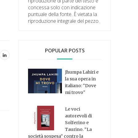
riproduzione di parte del testo è
concessa solo con indicazione
puntuale della fonte. È vietata la
riproduzione integrale del pezzo.
POPULAR POSTS
Jhumpa Lahiri e
la sua opera in
italiano: "Dove
mi trovo"
Le voci
autorevoli di
Solferino e
Taurino. “La
società sospesa” contro la