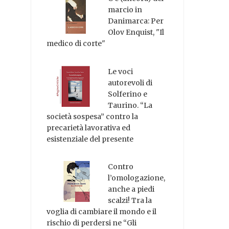
marcio in
Danimarca: Per
Olov Enquist, "Il
medico di corte"
Le voci
autorevoli di
Solferino e
Taurino. “La
società sospesa” contro la
precarietà lavorativa ed
esistenziale del presente
Contro
l’omologazione,
anche a piedi
scalzi! Tra la
voglia di cambiare il mondo e il
rischio di perdersi ne “Gli