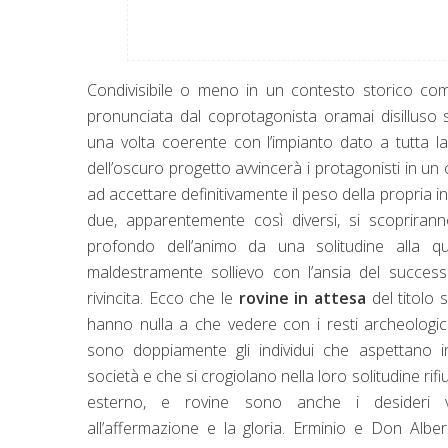
Condivisibile o meno in un contesto storico com
pronunciata dal coprotagonista oramai disilluso 
una volta coerente con l’impianto dato a tutta la 
dell’oscuro progetto avvincerà i protagonisti in un
ad accettare definitivamente il peso della propria in
due, apparentemente così diversi, si scopriranno
profondo dell’animo da una solitudine alla 
maldestramente sollievo con l’ansia del succes
rivincita. Ecco che le
rovine in attesa
del titolo 
hanno nulla a che vedere con i resti archeologici
sono doppiamente gli individui che aspettano 
società e che si crogiolano nella loro solitudine rif
esterno, e rovine sono anche i desideri v
all’affermazione e la gloria. Erminio e Don Albe