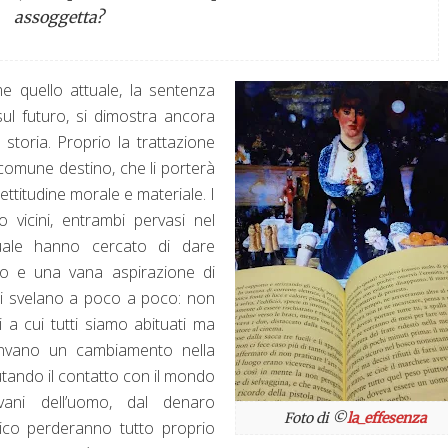
assoggetta?
e quello attuale, la sentenza
sul futuro, si dimostra ancora
storia. Proprio la trattazione
 comune destino, che li porterà
ettitudine morale e materiale. I
 vicini, entrambi pervasi nel
quale hanno cercato di dare
so e una vana aspirazione di
si svelano a poco a poco: non
 a cui tutti siamo abituati ma
invano un cambiamento nella
iutando il contatto con il mondo
ani dell’uomo, dal denaro
Foto di ©
la_effesenza
rico perderanno tutto proprio