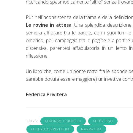
ricercando spasmodicamente “altro” senza trovare
Pur nell’inconsistenza della trama e della definizi
Le rovine in attesa
. Una splendida descrizione 
sembra affiorare tra le parole, con i suoi fumi e l
omerico, poi, campeggia tra le pagine e a partire 
distensiva, parentesi affabulatoria in un lento
riflessione.
Un libro che, come un ponte rotto fra le sponde de
sarebbe dovuta essere maggiore) un’invettiva contro 
Federica Privitera
TAGS:
ALFONSO CERNELLI
ALTER EGO
FEDERICA PRIVITERA
NARRATIVA