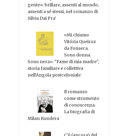
gente»: brillare, assenti al mondo,
assenti a sé stessi, nel romanzo di
Silvia Dai Pra'
«Mi chiamo
Vitória Queiroz
da Fonseca.
Sono donna.
Sono nera»: "Fame di mia madre",
storia familiare e collettiva
nell'Angola postcoloniale
Il romanzo
come strumento
di conoscenza.
La biografia di
Milan Kundera
C'è (ancora) del