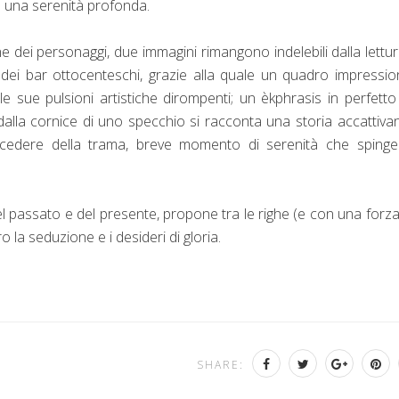
 una serenità profonda.
one dei personaggi, due immagini rimangono indelebili dalla lettu
dei bar ottocenteschi, grazie alla quale un quadro impressio
e sue pulsioni artistiche dirompenti; un èkphrasis in perfetto 
dalla cornice di uno specchio si racconta una storia accattiva
 incedere della trama, breve momento di serenità che spinge
l passato e del presente, propone tra le righe (e con una forz
la seduzione e i desideri di gloria.
SHARE: