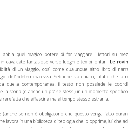
a abbia quel magico potere di far viaggiare i lettori su mez
 in cavalcate fantasiose verso luoghi e tempi lontani.
Le rovin
bilità di un viaggio, così come qualunque altro libro di narra
gio dell’indeterminatezza. Sebbene sia chiaro, infatti, che la r
 da quella contemporanea, il testo non possiede le coordi
re la storia (e anche un po’ se stessi) in un momento specifico
 e rarefatta che affascina ma al tempo stesso estrania.
 (anche se non è obbligatorio che questo venga fatto duran
che lavora in una biblioteca di teologia che lo opprime, lui che ad