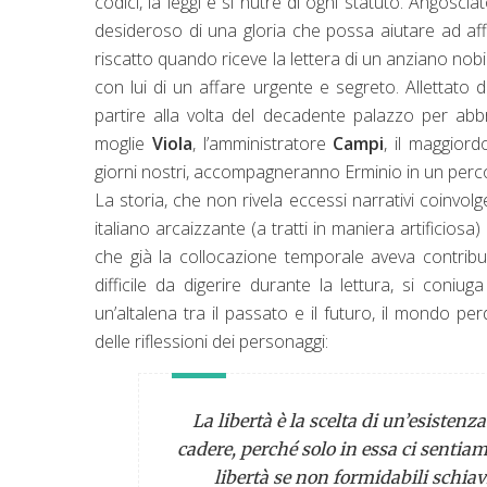
codici, la leggi e si nutre di ogni statuto. Angosci
desideroso di una gloria che possa aiutare ad aff
riscatto quando riceve la lettera di un anziano no
con lui di un affare urgente e segreto. Allettato 
partire alla volta del decadente palazzo per abbr
moglie
Viola
, l’amministratore
Campi
, il maggio
giorni nostri, accompagneranno Erminio in un perco
La storia, che non rivela eccessi narrativi coinvolge
italiano arcaizzante (a tratti in maniera artificios
che già la collocazione temporale aveva contribui
difficile da digerire durante la lettura, si coni
un’altalena tra il passato e il futuro, il mondo p
delle riflessioni dei personaggi:
La libertà è la scelta di un’esistenz
cadere, perché solo in essa ci senti
libertà se non formidabili schiav