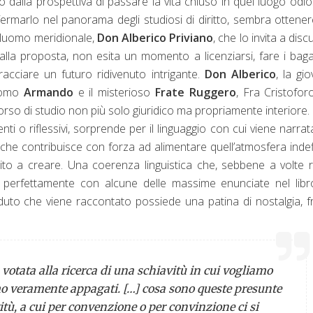
ato dalla prospettiva di passare la vita chiuso in quel luogo odi
ermarlo nel panorama degli studiosi di diritto, sembra ottene
biluomo meridionale,
Don Alberico Priviano
, che lo invita a disc
dalla proposta, non esita un momento a licenziarsi, fare i baga
acciare un futuro ridivenuto intrigante.
Don Alberico
, la gi
rdomo
Armando
e il misterioso
Frate Ruggero
, Fra Cristofor
rso di studio non più solo giuridico ma propriamente interiore.
nti o riflessivi, sorprende per il linguaggio con cui viene narrat
a) che contribuisce con forza ad alimentare quell’atmosfera indef
to a creare. Una coerenza linguistica che, sebbene a volte ri
uga perfettamente con alcune delle massime enunciate nel libr
erduto che viene raccontato possiede una patina di nostalgia, f
a votata alla ricerca di una schiavitù in cui vogliamo
amo veramente appagati. […] cosa sono queste presunte
itù, a cui per convenzione o per convinzione ci si