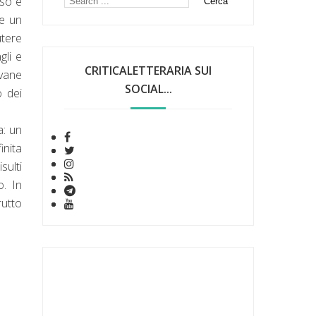
oso e
re un
utere
gli e
CRITICALETTERARIA SUI
ovane
SOCIAL...
o dei
a: un
inita
sulti
o. In
rutto