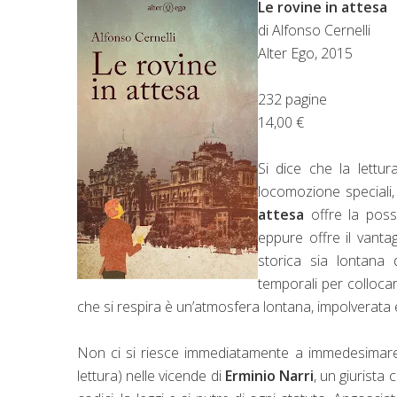
Le rovine in attesa
di Alfonso Cernelli
Alter Ego, 2015
232 pagine
14,00 €
Si dice che la lettur
locomozione speciali,
attesa
offre la possi
eppure offre il vantag
storica sia lontana
temporali per colloca
che si respira è un’atmosfera lontana, impolverata
Non ci si riesce immediatamente a immedesimare
lettura) nelle vicende di
Erminio Narri
, un giurista 