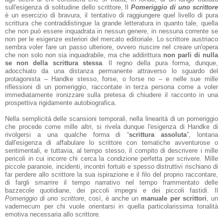
sull'esigenza di solitudine dello scrittore, Il
Pomeriggio di uno scrittore
è un esercizio di bravura, il tentativo di raggiungere quel livello di pura
scrittura che contraddistingue la grande letteratura in quanto tale, quella
che non può essere inquadrata in nessun genere, in nessuna corrente se
non per le esigenze esteriori del mercato editoriale. Lo scrittore austriaco
sembra voler fare un passo ulteriore, ovvero riuscire nel creare un'opera
che non solo non sia inquadrabile, ma che addirittura
non parli di nulla
se non della scrittura stessa
. Il regno della pura forma, dunque,
adocchiato da una distanza permanente attraverso lo sguardo del
protagonista – Handke stesso, forse, o forse no – e nelle sue mille
riflessioni di un pomeriggio, raccontate in terza persona come a voler
immediatamente ironizzare sulla pretesa di chiudere il racconto in una
prospettiva rigidamente autobiografica.
Nella semplicità delle scansioni temporali, nella linearità di un pomeriggio
che procede come mille altri, si rivela dunque l'esigenza di Handke di
rivolgersi a una qualche forma di “
scrittura assoluta
”, lontana
dall'esigenza di affabulare lo scrittore con tematiche avventurose o
sentimentali, e tuttavia, al tempo stesso, il compito di descrivere i mille
pericoli in cui incorre chi cerca la condizione perfetta per scrivere. Mille
piccole paranoie, incidenti, incontri fortuiti e spesso distruttivi rischiano di
far perdere allo scrittore la sua ispirazione e il filo del proprio raccontare,
di fargli smarrire il tempo narrativo nel tempo frammentato delle
bazzecole quotidiane, dei piccoli impegni e dei piccoli fastidi. Il
Pomeriggio di uno scrittore
, così, è anche un
manuale per scrittori
, un
vademecum per chi vuole orientarsi in quella particolarissima tonalità
emotiva necessaria allo scrittore.