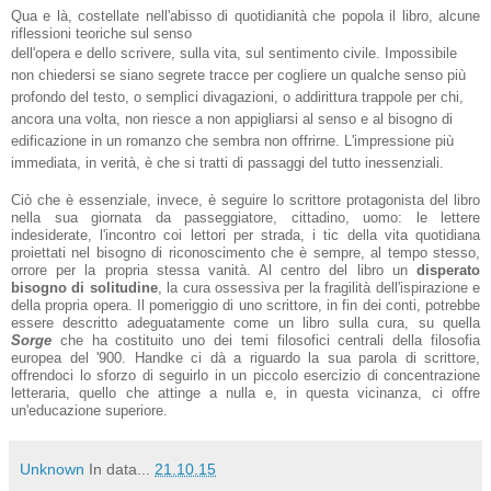
Qua e là, costellate nell'abisso di quotidianità che popola il libro, alcune
riflessioni teoriche sul senso
dell'opera e dello scrivere, sulla vita, sul sentimento civile. Impossibile
non chiedersi se siano segrete tracce per cogliere un qualche senso più
profondo del testo, o semplici divagazioni, o addirittura trappole per chi,
ancora una volta, non riesce a non appigliarsi al senso e al bisogno di
edificazione in un romanzo che sembra non offrirne. L'impressione più
immediata, in verità, è che si tratti di passaggi del tutto inessenziali.
Ciò che è essenziale, invece, è seguire lo scrittore protagonista del libro
nella sua giornata da passeggiatore, cittadino, uomo: le lettere
indesiderate, l'incontro coi lettori per strada, i tic della vita quotidiana
proiettati nel bisogno di riconoscimento che è sempre, al tempo stesso,
orrore per la propria stessa vanità. Al centro del libro un
disperato
bisogno di solitudine
, la cura ossessiva per la fragilità dell'ispirazione e
della propria opera. Il pomeriggio di uno scrittore, in fin dei conti, potrebbe
essere descritto adeguatamente come un libro sulla cura, su quella
Sorge
che ha costituito uno dei temi filosofici centrali della filosofia
europea del '900. Handke ci dà a riguardo la sua parola di scrittore,
offrendoci lo sforzo di seguirlo in un piccolo esercizio di concentrazione
letteraria, quello che attinge a nulla e, in questa vicinanza, ci offre
un'educazione superiore.
Unknown
In data...
21.10.15