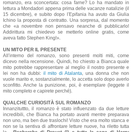
romanzo, era sconcertata: cosa farne? Lo ha mandato in
lettura a Mondadori appena prima delle vacanze natalizie (il
15 dicembre), e subito dopo l'Epifania ha avuto da Giulia
Ichino la proposta di contratto. Una sorpresa, dal momento
che «a novembre non pensavo neanche di pubblicarlo!
Addirittura mi chiedevo se metterlo online gratis, come
aveva fatto Stephen King!».
UN MITO PER IL PRESENTE
All'interno del romanzo, sono presenti molti miti, come
dicevo nella recensione. Quindi, ho chiesto a Bianca quale
mito potrebbe rappresentare al meglio il nostro presente e
lei non ha dubbi:
il mito di Atalanta
, una donna che non
vuole marito e, sostanzialmente, lo accetta solo dopo averlo
sconfitto. Anche la punizione, poi, è esemplare (leggete il
mito completo e capirete perché).
QUALCHE CURIOSITÀ SUL ROMANZO
Innanzituttto, il romanzo è stato influenzato da due letture
incredibili, che Bianca ha portato avanti mentre preparava
non uno, ma ben due traslochi! Visto che era molto stanca e
non se la sentiva di affrontare letture nuove, ha riletto tutta