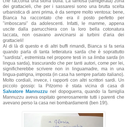
che racconta una storia buffa. La famosa (famigerata) zona
dei grattacieli, che per i sassaresi sono una brutta scelta
urbanistica di anni prima, è da sempre molto ventosa: bene,
Bianca ha raccontato che era il posto perfetto per
"imboscarsi" da adolescenti. Infatti, le mamme, appena
uscite dalla parrucchiera con la loro bella cotonatura
laccata, non osavano avvicinarsi ai turbini d'aria dei
grattacieli!
Al di là di questo e di altri buffi rimandi, Bianca si fa seria
quando parla di tanta letteratura sarda che è soprattutto
"sardista", estremista nel proporre testi in
sa limba
sarda
(in
lingua sarda), trascurando che per tanti autori, come per lei,
significherebbe scrivere non in linguamadre, ma in una
lingua-patrigna, imposta (in casa ha sempre parlato italiano).
Molto cordiali, invece, i rapporti con altri scrittori sardi. Un
piccolo gossip: la Pitzorno è stata vicina di casa di
Salvatore Mannuzzu
nel dopoguerra, quando la famiglia
Mannuzzu aveva ospitato generosamente tutti i parenti che
avevano perso la casa nei bombardamenti (ben 19!).