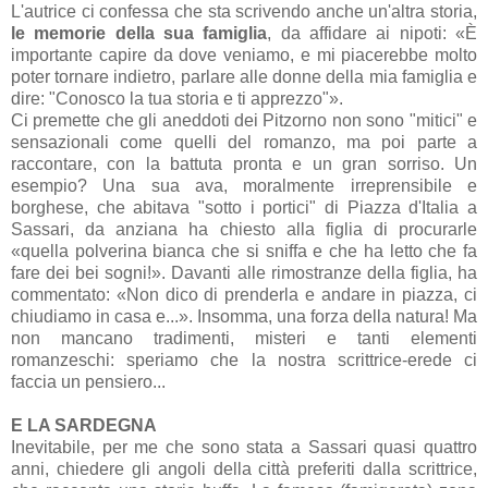
L'autrice ci confessa che sta scrivendo anche un'altra storia,
le memorie della sua famiglia
, da affidare ai nipoti: «È
importante capire da dove veniamo, e mi piacerebbe molto
poter tornare indietro, parlare alle donne della mia famiglia e
dire: "Conosco la tua storia e ti apprezzo"».
Ci premette che gli aneddoti dei Pitzorno non sono "mitici" e
sensazionali come quelli del romanzo, ma poi parte a
raccontare, con la battuta pronta e un gran sorriso. Un
esempio? Una sua ava, moralmente irreprensibile e
borghese, che abitava "sotto i portici" di Piazza d'Italia a
Sassari, da anziana ha chiesto alla figlia di procurarle
«quella polverina bianca che si sniffa e che ha letto che fa
fare dei bei sogni!». Davanti alle rimostranze della figlia, ha
commentato: «Non dico di prenderla e andare in piazza, ci
chiudiamo in casa e...». Insomma, una forza della natura! Ma
non mancano tradimenti, misteri e tanti elementi
romanzeschi: speriamo che la nostra scrittrice-erede ci
faccia un pensiero...
E LA SARDEGNA
Inevitabile, per me che sono stata a Sassari quasi quattro
anni, chiedere gli angoli della città preferiti dalla scrittrice,