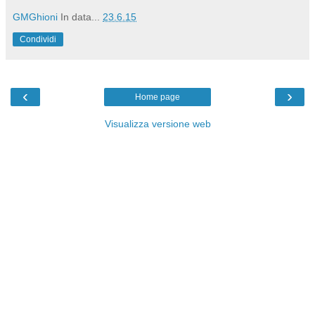
GMGhioni
In data...
23.6.15
Condividi
‹
›
Home page
Visualizza versione web