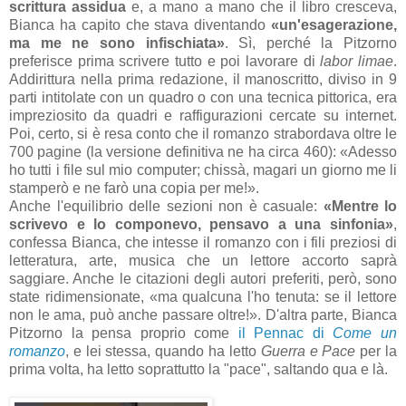
scrittura assidua
e, a mano a mano che il libro cresceva,
Bianca ha capito che stava diventando
«un'esagerazione,
ma me ne sono infischiata»
. Sì, perché la Pitzorno
preferisce prima scrivere tutto e poi lavorare di
labor limae
.
Addirittura nella prima redazione, il manoscritto, diviso in 9
parti intitolate con un quadro o con una tecnica pittorica, era
impreziosito da quadri e raffigurazioni cercate su internet.
Poi, certo, si è resa conto che il romanzo strabordava oltre le
700 pagine (la versione definitiva ne ha circa 460): «Adesso
ho tutti i file sul mio computer; chissà, magari un giorno me li
stamperò e ne farò una copia per me!».
Anche l'equilibrio delle sezioni non è casuale:
«Mentre lo
scrivevo e lo componevo, pensavo a una sinfonia»
,
confessa Bianca, che intesse il romanzo con i fili preziosi di
letteratura, arte, musica che un lettore accorto saprà
saggiare. Anche le citazioni degli autori preferiti, però, sono
state ridimensionate, «ma qualcuna l'ho tenuta: se il lettore
non le ama, può anche passare oltre!». D'altra parte, Bianca
Pitzorno la pensa proprio come
il Pennac di
Come un
romanzo
, e lei stessa, quando ha letto
Guerra e Pace
per la
prima volta, ha letto soprattutto la "pace", saltando qua e là.