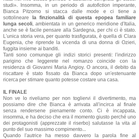
studi». Insomma, in un periodo di
autofiction
imperante,
Bianca Pitzorno si stacca dalle mode e ci tiene a
sottolineare
la finzionalità di questa epopea familiare
lunga secoli
, ambientata in un generico meridione d'Italia,
anche se è facile pensare alla Sardegna, per chi ci è stato.
L'unica storia vera, per quanto trasfigurata, è quella di Clara
Eugenia, che riprende la vicenda di una donna di Ozieri,
fuggita insieme ai banditi.
Tanti sono comunque gli indizi storici presenti: l'indirizzo
parigino che leggerete nel romanzo coincide con la
residenza di Giovanni Maria Angioy. O ancora, il debito da
riscattare è stato fissato da Bianca dopo un'estenuante
ricerca per stimare quanto potesse costare una casa.
IL FINALE
Non ve lo riveliamo per non togliervi il divertimento, ma
possiamo dire che Bianca è arrivata all'incirca al finale
senza rendersene pienamente conto. Ci è incappata,
insomma, e ha deciso che era il momento giusto perché uno
dei protagonisti (apprezzate il riserbo) salutasse la vita al
punto del suo massimo compimento...
Quando l'autrice ha messo davvero la parola fine al