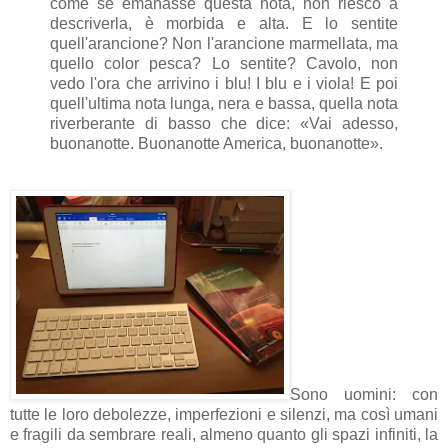
come se emanasse questa nota, non riesco a
descriverla, è morbida e alta. E lo sentite
quell'arancione? Non l'arancione marmellata, ma
quello color pesca? Lo sentite? Cavolo, non
vedo l'ora che arrivino i blu! I blu e i viola! E poi
quell'ultima nota lunga, nera e bassa, quella nota
riverberante di basso che dice: «Vai adesso,
buonanotte. Buonanotte America, buonanotte».
Sono uomini: con
tutte le loro debolezze, imperfezioni e silenzi, ma così umani
e fragili da sembrare reali, almeno quanto gli spazi infiniti, la