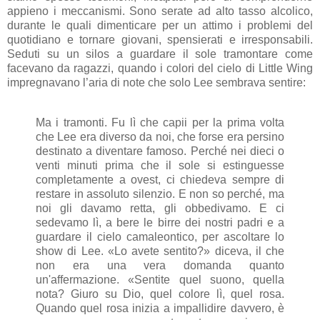
appieno i meccanismi. Sono serate ad alto tasso alcolico,
durante le quali dimenticare per un attimo i problemi del
quotidiano e tornare giovani, spensierati e irresponsabili.
Seduti su un silos a guardare il sole tramontare come
facevano da ragazzi, quando i colori del cielo di Little Wing
impregnavano l’aria di note che solo Lee sembrava sentire:
Ma i tramonti. Fu lì che capii per la prima volta
che Lee era diverso da noi, che forse era persino
destinato a diventare famoso. Perché nei dieci o
venti minuti prima che il sole si estinguesse
completamente a ovest, ci chiedeva sempre di
restare in assoluto silenzio. E non so perché, ma
noi gli davamo retta, gli obbedivamo. E ci
sedevamo lì, a bere le birre dei nostri padri e a
guardare il cielo camaleontico, per ascoltare lo
show di Lee. «Lo avete sentito?» diceva, il che
non era una vera domanda quanto
un'affermazione. «Sentite quel suono, quella
nota? Giuro su Dio, quel colore lì, quel rosa.
Quando quel rosa inizia a impallidire davvero, è