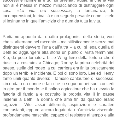
successi e fallimenti e quindi diventati adulti, finchè la vita
non si è messa in mezzo minacciando di distruggere ogni
cosa.
«La vita era successa»
, la lontananza, le
incomprensioni, le rivalità e un segreto pesante come il cielo
si insinuano in quell’amicizia che dura da tutta la vita.
Partiamo appunto dai quattro protagonisti della storia, voci
che si alternano nel racconto – ma stilisticamente senza mai
distinguersi davvero l’una dall’altra – a cui si lega quella di
Beth ad aggiungere alla storia un punto di vista femminile:
Kip, da poco tornato a Little Wing fiero della fortuna che è
riuscito a costruirsi a Chicago; Ronny, la prima celebrità del
paese, stella del rodeo la cui carriera era finita bruscamente
dopo un terribile incidente. E poi ci sono loro, Lee ed Henry,
tanto uniti quanto diversi: il famoso cantautore di successo,
circondato da donne e fan che lo seguono nei suoi concerti
in giro per il mondo, e il solido agricoltore che ha rilevato la
fattoria di famiglia e costruito la propria vita lì in paese
insieme a Beth, la donna che ama fin da quando erano
ragazzini. Vite assai differenti, aspirazioni e caratteri
contrastanti, eppure ancora legate da un’amicizia viscerale,
profondamente maschile, capace di resistere al tempo e alla