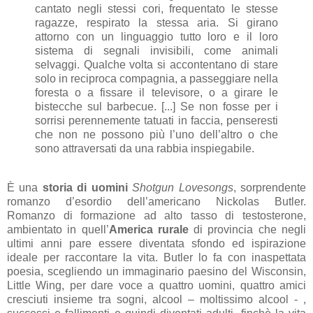
cantato negli stessi cori, frequentato le stesse
ragazze, respirato la stessa aria. Si girano
attorno con un linguaggio tutto loro e il loro
sistema di segnali invisibili, come animali
selvaggi. Qualche volta si accontentano di stare
solo in reciproca compagnia, a passeggiare nella
foresta o a fissare il televisore, o a girare le
bistecche sul barbecue. [...] Se non fosse per i
sorrisi perennemente tatuati in faccia, penseresti
che non ne possono più l’uno dell’altro o che
sono attraversati da una rabbia inspiegabile.
È una
storia di uomini
Shotgun Lovesongs
, sorprendente
romanzo d’esordio dell’americano Nickolas Butler.
Romanzo di formazione ad alto tasso di testosterone,
ambientato in quell’
America rurale
di provincia che negli
ultimi anni pare essere diventata sfondo ed ispirazione
ideale per raccontare la vita. Butler lo fa con inaspettata
poesia, scegliendo un immaginario paesino del Wisconsin,
Little Wing, per dare voce a quattro uomini, quattro amici
cresciuti insieme tra sogni, alcool – moltissimo alcool - ,