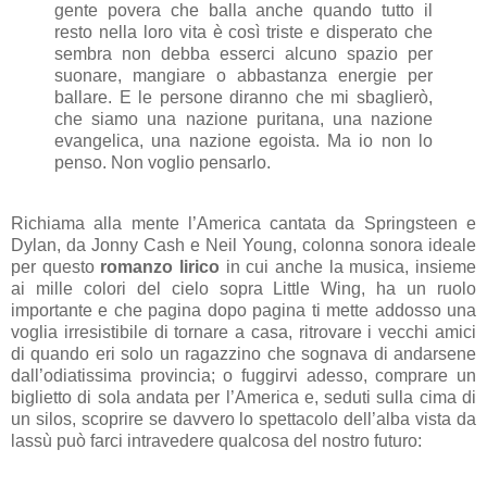
gente povera che balla anche quando tutto il
resto nella loro vita è così triste e disperato che
sembra non debba esserci alcuno spazio per
suonare, mangiare o abbastanza energie per
ballare. E le persone diranno che mi sbaglierò,
che siamo una nazione puritana, una nazione
evangelica, una nazione egoista. Ma io non lo
penso. Non voglio pensarlo.
Richiama alla mente l’America cantata da Springsteen e
Dylan, da Jonny Cash e Neil Young, colonna sonora ideale
per questo
romanzo lirico
in cui anche la musica, insieme
ai mille colori del cielo sopra Little Wing, ha un ruolo
importante e che pagina dopo pagina ti mette addosso una
voglia irresistibile di tornare a casa, ritrovare i vecchi amici
di quando eri solo un ragazzino che sognava di andarsene
dall’odiatissima provincia; o fuggirvi adesso, comprare un
biglietto di sola andata per l’America e, seduti sulla cima di
un silos, scoprire se davvero lo spettacolo dell’alba vista da
lassù può farci intravedere qualcosa del nostro futuro: