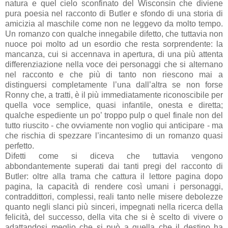
natura e quel cielo sconfinato del Wisconsin che diviene
pura poesia nel racconto di Butler e sfondo di una storia di
amicizia al maschile come non ne leggevo da molto tempo.
Un romanzo con qualche innegabile difetto, che tuttavia non
nuoce poi molto ad un esordio che resta sorprendente: la
mancanza, cui si accennava in apertura, di una più attenta
differenziazione nella voce dei personaggi che si alternano
nel racconto e che più di tanto non riescono mai a
distinguersi completamente l’una dall’altra se non forse
Ronny che, a tratti, è il più immediatamente riconoscibile per
quella voce semplice, quasi infantile, onesta e diretta;
qualche espediente un po’ troppo pulp o quel finale non del
tutto riuscito - che ovviamente non voglio qui anticipare - ma
che rischia di spezzare l’incantesimo di un romanzo quasi
perfetto.
Difetti come si diceva che tuttavia vengono
abbondantemente superati dai tanti pregi del racconto di
Butler: oltre alla trama che cattura il lettore pagina dopo
pagina, la capacità di rendere così umani i personaggi,
contraddittori, complessi, reali tanto nelle misere debolezze
quanto negli slanci più sinceri, impegnati nella ricerca della
felicità, del successo, della vita che si è scelto di vivere o
adattandosi meglio che si può a quella che il destino ha