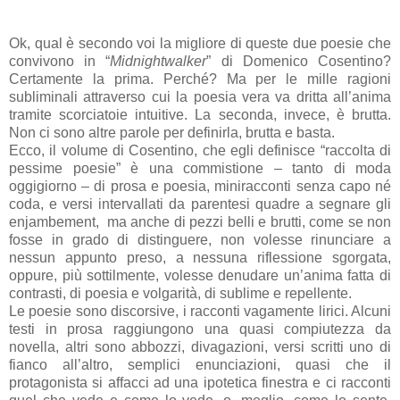
Ok, qual è secondo voi la migliore di queste due poesie che
convivono in “
Midnightwalker
” di Domenico Cosentino?
Certamente la prima. Perché? Ma per le mille ragioni
subliminali attraverso cui la poesia vera va dritta all’anima
tramite scorciatoie intuitive. La seconda, invece, è brutta.
Non ci sono altre parole per definirla, brutta e basta.
Ecco, il volume di Cosentino, che egli definisce “raccolta di
pessime poesie” è una commistione – tanto di moda
oggigiorno – di prosa e poesia, miniracconti senza capo né
coda, e versi intervallati da parentesi quadre a segnare gli
enjambement, ma anche di pezzi belli e brutti, come se non
fosse in grado di distinguere, non volesse rinunciare a
nessun appunto preso, a nessuna riflessione sgorgata,
oppure, più sottilmente, volesse denudare un’anima fatta di
contrasti, di poesia e volgarità, di sublime e repellente.
Le poesie sono discorsive, i racconti vagamente lirici. Alcuni
testi in prosa raggiungono una quasi compiutezza da
novella, altri sono abbozzi, divagazioni, versi scritti uno di
fianco all’altro, semplici enunciazioni, quasi che il
protagonista si affacci ad una ipotetica finestra e ci racconti