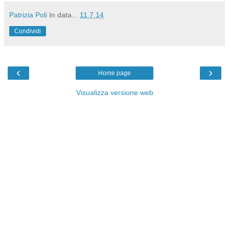
Patrizia Poli
In data...
11.7.14
Condividi
‹
›
Home page
Visualizza versione web