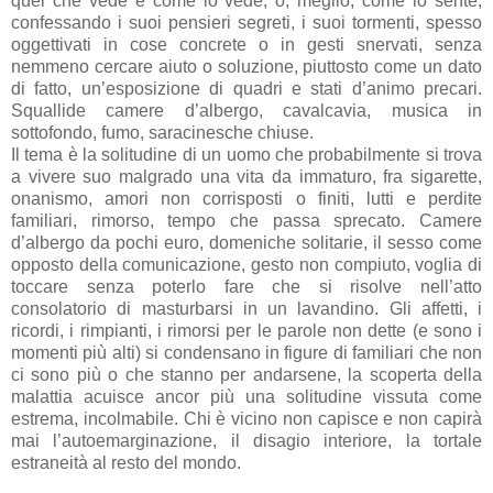
quel che vede e come lo vede, o, meglio, come lo sente,
confessando i suoi pensieri segreti, i suoi tormenti, spesso
oggettivati in cose concrete o in gesti snervati, senza
nemmeno cercare aiuto o soluzione, piuttosto come un dato
di fatto, un’esposizione di quadri e stati d’animo precari.
Squallide camere d’albergo, cavalcavia, musica in
sottofondo, fumo, saracinesche chiuse.
Il tema è la solitudine di un uomo che probabilmente si trova
a vivere suo malgrado una vita da immaturo, fra sigarette,
onanismo, amori non corrisposti o finiti, lutti e perdite
familiari, rimorso, tempo che passa sprecato. Camere
d’albergo da pochi euro, domeniche solitarie, il sesso come
opposto della comunicazione, gesto non compiuto, voglia di
toccare senza poterlo fare che si risolve nell’atto
consolatorio di masturbarsi in un lavandino. Gli affetti, i
ricordi, i rimpianti, i rimorsi per le parole non dette (e sono i
momenti più alti) si condensano in figure di familiari che non
ci sono più o che stanno per andarsene, la scoperta della
malattia acuisce ancor più una solitudine vissuta come
estrema, incolmabile. Chi è vicino non capisce e non capirà
mai l’autoemarginazione, il disagio interiore, la tortale
estraneità al resto del mondo.