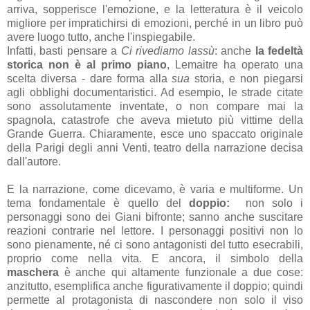
arriva, sopperisce l'emozione, e la letteratura è il veicolo
migliore per impratichirsi di emozioni, perché in un libro può
avere luogo tutto, anche l'inspiegabile.
Infatti, basti pensare a
Ci rivediamo lassù
: anche
la fedeltà
storica non è al primo piano
, Lemaitre ha operato una
scelta diversa - dare forma alla
sua
storia, e non piegarsi
agli obblighi documentaristici. Ad esempio, le strade citate
sono assolutamente inventate, o non compare mai la
spagnola, catastrofe che aveva mietuto più vittime della
Grande Guerra. Chiaramente, esce uno spaccato originale
della Parigi degli anni Venti, teatro della narrazione decisa
dall'autore.
E la narrazione, come dicevamo, è varia e multiforme. Un
tema fondamentale è quello del
doppio:
non solo i
personaggi sono dei Giani bifronte; sanno anche suscitare
reazioni contrarie nel lettore. I personaggi positivi non lo
sono pienamente, né ci sono antagonisti del tutto esecrabili,
proprio come nella vita. E ancora, il simbolo della
maschera
è anche qui altamente funzionale a due cose:
anzitutto, esemplifica anche figurativamente il doppio; quindi
permette al protagonista di nascondere non solo il viso