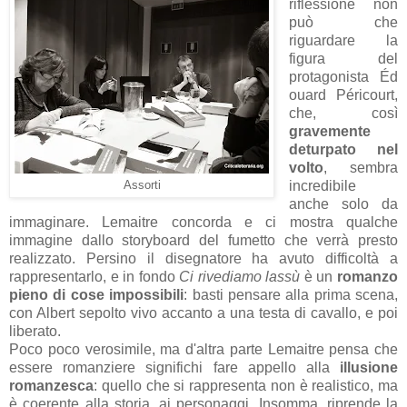
riflessione non
può che
riguardare la
figura del
protagonista
Éd
ouard Péricourt,
che, così
gravemente
deturpato nel
volto
, sembra
incredibile
Assorti
anche solo da
immaginare. Lemaitre concorda e ci mostra qualche
immagine dallo storyboard del fumetto che verrà presto
realizzato. Persino il disegnatore ha avuto difficoltà a
rappresentarlo, e in fondo
Ci rivediamo lassù
è un
romanzo
pieno di cose impossibili
: basti pensare alla prima scena,
con Albert sepolto vivo accanto a una testa di cavallo, e poi
liberato.
Poco poco verosimile, ma d'altra parte Lemaitre pensa che
essere romanziere significhi fare appello alla
illusione
romanzesca
: quello che si rappresenta non è realistico, ma
è coerente alla storia, ai personaggi. Insomma, riprende la