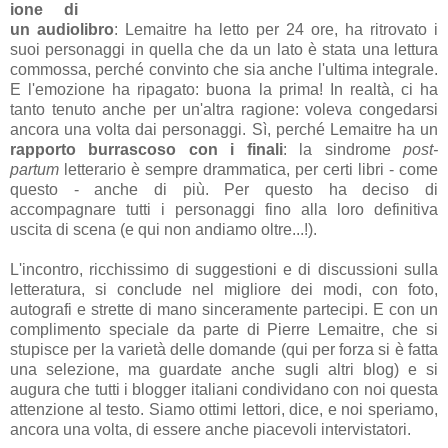
ione di
un audiolibro
: Lemaitre ha letto per 24 ore, ha ritrovato i
suoi personaggi in quella che da un lato è stata una lettura
commossa, perché convinto che sia anche l'ultima integrale.
E l'emozione ha ripagato: buona la prima! In realtà, ci ha
tanto tenuto anche per un'altra ragione: voleva congedarsi
ancora una volta dai personaggi. Sì, perché Lemaitre ha un
rapporto burrascoso con i finali
: la sindrome
post-
partum
letterario è sempre drammatica, per certi libri - come
questo - anche di più. Per questo ha deciso di
accompagnare tutti i personaggi fino alla loro definitiva
uscita di scena (e qui non andiamo oltre...!).
L'incontro, ricchissimo di suggestioni e di discussioni sulla
letteratura, si conclude nel migliore dei modi, con foto,
autografi e strette di mano sinceramente partecipi. E con un
complimento speciale da parte di Pierre Lemaitre, che si
stupisce per la varietà delle domande (qui per forza si è fatta
una selezione, ma guardate anche sugli altri blog) e si
augura che tutti i blogger italiani condividano con noi questa
attenzione al testo. Siamo ottimi lettori, dice, e noi speriamo,
ancora una volta, di essere anche piacevoli intervistatori.