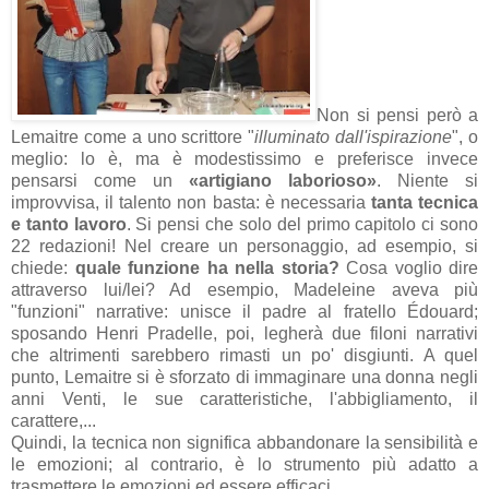
Non si pensi però a
Lemaitre come a uno scrittore "
illuminato dall'ispirazione
", o
meglio: lo è, ma è modestissimo e preferisce invece
pensarsi come un
«artigiano laborioso»
. Niente si
improvvisa, il talento non basta: è necessaria
tanta tecnica
e tanto lavoro
. Si pensi che solo del primo capitolo ci sono
22 redazioni! Nel creare un personaggio, ad esempio, si
chiede:
quale funzione ha nella storia?
Cosa voglio dire
attraverso lui/lei? Ad esempio, Madeleine aveva più
"funzioni" narrative: unisce il padre al fratello
Édouard;
sposando Henri Pradelle, poi, legherà due filoni narrativi
che altrimenti sarebbero rimasti un po' disgiunti. A quel
punto, Lemaitre si è sforzato di immaginare una donna negli
anni Venti, le sue caratteristiche, l'abbigliamento, il
carattere,...
Quindi, la tecnica non significa abbandonare la sensibilità e
le emozioni; al contrario, è lo strumento più adatto a
trasmettere le emozioni ed essere efficaci.