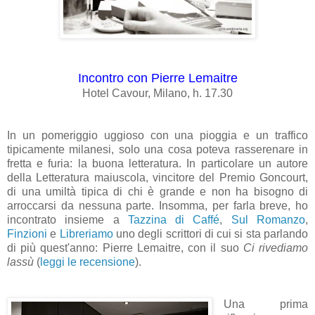
I
ncontro con Pierre Lemaitre
Hotel Cavour, Milano, h. 17.30
In un pomeriggio uggioso con una pioggia e un traffico
tipicamente milanesi, solo una cosa poteva rasserenare in
fretta e furia: la buona letteratura. In particolare un autore
della Letteratura maiuscola, vincitore del Premio Goncourt,
di una umiltà tipica di chi è grande e non ha bisogno di
arroccarsi da nessuna parte. Insomma, per farla breve, ho
incontrato insieme a
Tazzina di Caffé
,
Sul Romanzo
,
Finzioni
e
Libreriamo
uno degli scrittori di cui si sta parlando
di più quest'anno: Pierre Lemaitre, con il suo
Ci rivediamo
lassù
(
leggi le recensione
).
Una prima