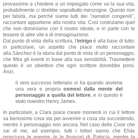
provassimo a chiedere a un impiegato come va la sua vita,
probabilmente ci direbbe soprattutto menzogne. Questo non
per falsità, ma perché siamo tutti dei
"narratori congeniti"
,
raccontare appartiene alla nostra vita. Così costruiamo quel
che non dominiamo con il nostro ideale, e in parte con le
tessere di altre vite e di immaginazione.
Dal punto di vista della scrittura, l'
intrigo
è alla base di tutto:
in particolare, un aspetto che piace molto raccontare
alla
Sánchez è la storia dal punto di vista di un personaggio,
che filtra gli eventi in base alla sua sensibilità. Trasmettere
questo è un obiettivo che ogni scrittore dovrebbe porsi.
Anzi,
il vero successo letterario si ha quando avviene
una vera e propria
osmosi dalla mente del
personaggio a quella del lettore
, e in questo è
stato maestro Henry James.
In particolare, a Clara piace creare momenti in cui il lettore
sa benissimo cosa sta per avvenire o cosa sta succedendo,
mentre il personaggio non ancora. Nel caso delle
Cose che
sai di me
, ad esempio, tutti i lettori sanno che Eli
ás
prosciuga le energie (e le finanze) di Patricia, mentre la