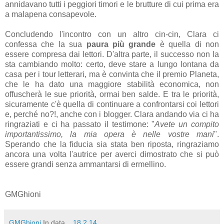
annidavano tutti i peggiori timori e le brutture di cui prima era
a malapena consapevole.
Concludendo l'incontro con un altro cin-cin, Clara ci
confessa che la sua
paura più grande
è quella di non
essere compresa dai lettori. D'altra parte, il successo non la
sta cambiando molto: certo, deve stare a lungo lontana da
casa per i tour letterari, ma è convinta che il premio Planeta,
che le ha dato una maggiore stabilità economica, non
offuscherà le sue priorità, ormai ben salde. E tra le priorità,
sicuramente c'è quella di continuare a confrontarsi coi lettori
e, perché no?!, anche con i blogger. Clara andando via ci ha
ringraziati e ci ha passato il testimone: "
Avete un compito
importantissimo, la mia opera è nelle vostre mani
".
Sperando che la fiducia sia stata ben riposta, ringraziamo
ancora una volta l'autrice per averci dimostrato che si può
essere grandi senza ammantarsi di ermellino.
GMGhioni
GMGhioni
In data...
18.2.14