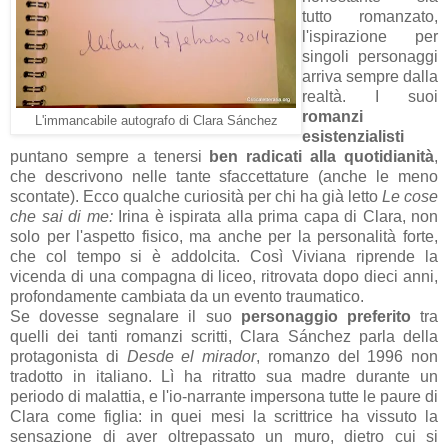
tutto romanzato,
l'ispirazione per
singoli personaggi
arriva sempre dalla
realtà. I suoi
romanzi
L'immancabile autografo di Clara Sánchez
esistenzialisti
puntano sempre a tenersi
ben radicati alla quotidianità
,
che descrivono nelle tante sfaccettature (anche le meno
scontate). Ecco qualche curiosità per chi ha già letto
Le cose
che sai di me:
Irina è ispirata alla prima capa di Clara, non
solo per l'aspetto fisico, ma anche per la personalità forte,
che col tempo si è addolcita. Così Viviana riprende la
vicenda di una compagna di liceo, ritrovata dopo dieci anni,
profondamente cambiata da un evento traumatico.
Se dovesse segnalare il suo
personaggio preferito
tra
quelli dei tanti romanzi scritti, Clara Sánchez parla della
protagonista di
Desde el mirador
, romanzo del 1996 non
tradotto in italiano. Lì ha ritratto sua madre durante un
periodo di malattia, e l'io-narrante impersona tutte le paure di
Clara come figlia: in quei mesi la scrittrice ha vissuto la
sensazione di aver oltrepassato un muro, dietro cui si