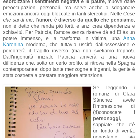
esorcizzare i sentimenti negativi e le paure
, muove dalle
preoccupazioni personali, ma serve anche a sdoganare
emozioni ancora oggi bloccate in tanti stereotipi. Nelle
Cose
che sai di me
,
l'amore è diverso da quello che pensiamo
,
non è detto che renda più forti, e anzi crea dipendenza e
schiavitù. Per Patricia, l'amore senza riserve dà ad Eliás un
potere immenso, e la trasforma in vittima, una
Anna
Karenina
moderna, che tuttavia uscirà dall'ossessione e
percorrerà il tragitto inverso (ma non sveliamo troppo!).
Dall'ingenuità iniziale Patricia arriverà a una nuova
diffidenza che, sotto un certo profilo, si ritrova nella Spagna
contemporanea: dopo tante menzogne e inganni, la gente è
stata costretta a prestare maggiore attenzione.
Se leggendo i
romanzi di Clara
Sánchez avete
l'impressione di
(ri)conoscere
i
personaggi
,
sappiate che c'è
un fondo di verità:
nonostante sia