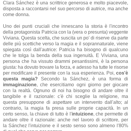
Clara Sánchez è una scrittrice generosa e molto piacevole,
disposta a raccontarsi nel suo percorso di autrice, ma anche
come donna.
Uno dei punti cruciali che innescano la storia è l'incontro
della protagonista Patricia con la (vera o presunta) veggente
Viviana. Questa scelta, che suscita un po' di riserve da parte
delle più scettiche verso la magia e il soprannaturale, viene
spiegata così dall'autrice: Patricia ha bisogno di qualcuno
che le tolga la benda della sua ingenuità. E Viviana, una
persona che ha vissuto drammi pesantissimi, è la persona
giusta: ha dovuto trovare la forza, e adesso ha tutte le risorse
per modificare il presente con la sua esperienza. Poi,
cos'è
questa magia?
Secondo la Sánchez, è una forma di
immaginazione
, che esercitiamo ogni giorno per giocare
con la realtà. Ognuno di noi ha bisogno di andare oltre il
tangibile e il razionale: c'è chi sceglie la religione, ma
questa presuppone di aspettare un intervento dall'alto; al
contrario, la magia fa presa sulle proprie capacità. In un
certo senso, la chiave di tutto è l'
intuizione
, che permette di
andare oltre il razionale: anche nel lavoro di scrittore, per
la Sánchez l'intuizione e il sesto senso sono almeno l'80%