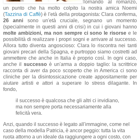
Tornando al romanzo,
un punto che ha molto colpito la nostra amica Noemi
(
Tazzina di Caffè
) è l'età della protagonista: Clara conferma,
26 anni
sono un'età cruciale, segnano un momento
(specialmente in questi anni di crisi) in cui i giovani hanno
molte ambizioni, ma non sempre ci sono le risorse
e le
possibilità di realizzare i propri sogni e arrivare al successo.
Allora tutto diventa angoscioso: Clara lo riscontra nei tanti
giovani precari della Spagna, e purtroppo siamo costretti ad
ammettere che anche in Italia è proprio così. In ogni caso,
anche il
successo
è un'arma a doppio taglio: la scrittrice
racconta di aver da poco scoperto che in America ci sono
cliniche per la disintossicazione create appositamente per
aiutare artisti e attori a superare lo stress dilagante. In
fondo,
il successo è qualcosa che gli altri ci invidiano,
ma non sempre porta necessariamente alla
felicità vera.
Anzi, quando il successo è legato all'immagine, come nel
caso della modella Patricia, è ancor peggio: tutta la vita
ruota attorno a un ideale da raggiungere a ogni costo, con