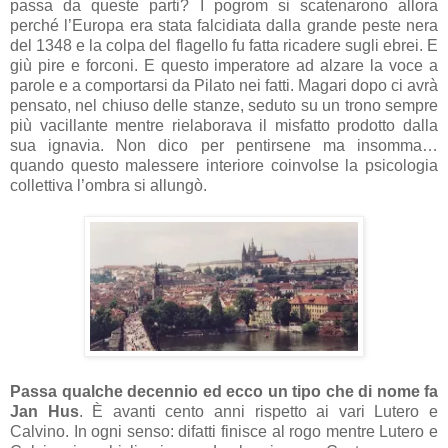
passa da queste parti? I pogrom si scatenarono allora
perché l’Europa era stata falcidiata dalla grande peste nera
del 1348 e la colpa del flagello fu fatta ricadere sugli ebrei. E
giù pire e forconi. E questo imperatore ad alzare la voce a
parole e a comportarsi da Pilato nei fatti. Magari dopo ci avrà
pensato, nel chiuso delle stanze, seduto su un trono sempre
più vacillante mentre rielaborava il misfatto prodotto dalla
sua ignavia. Non dico per pentirsene ma insomma…
quando questo malessere interiore coinvolse la psicologia
collettiva l’ombra si allungò.
Passa qualche decennio ed ecco un tipo che di nome fa
Jan Hus
. È avanti cento anni rispetto ai vari Lutero e
Calvino. In ogni senso: difatti finisce al rogo mentre Lutero e