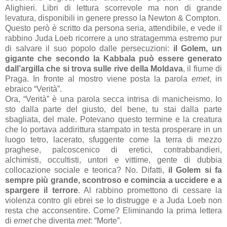
Alighieri. Libri di lettura scorrevole ma non di grande
levatura, disponibili in genere presso
la Newton
& Compton.
Questo però è scritto da persona seria, attendibile, e vede il
rabbino Juda Loeb ricorrere a uno stratagemma estremo pur
di salvare il suo popolo dalle persecuzioni:
il Golem, un
gigante che secondo
la Kabbala
può essere generato
dall’argilla che si trova sulle rive della Moldava
, il fiume di
Praga. In fronte al mostro viene posta la parola
emet
, in
ebraico “Verità”.
Ora, “Verità” è una parola secca intrisa di manicheismo. Io
sto dalla parte del giusto, del bene, tu stai dalla parte
sbagliata, del male. Potevano questo termine e la creatura
che lo portava addirittura stampato in testa prosperare in un
luogo tetro, lacerato, sfuggente come la terra di mezzo
praghese, palcoscenico di eretici, contrabbandieri,
alchimisti, occultisti, untori e vittime, gente di dubbia
collocazione sociale e teorica? No. Difatti,
il Golem si fa
sempre più grande, scontroso e comincia a uccidere
e a
spargere il terrore
. Al rabbino promettono di cessare la
violenza contro gli ebrei se lo distrugge e a
Juda Loeb non
resta che
acconsentire. Come? Eliminando la prima lettera
di
emet
che diventa
met
: “Morte”.