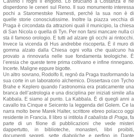
Calvino i roghi li erigono. Lo bruciano a Costanza e ne
disperdono le ceneri sul Reno. Il suo monumento interessa
pochi a Staromestske Namesti, perché la sua non è di
quelle storie conosciutissime. Inoltre la piazza vecchia di
Praga è circondata da attrazioni quali il municipio, la chiesa
di San Nicola o quella di Tyn. Per non farsi mancare nulla ci
sta il famoso orologio. E tutti ad alzare gli occhi ai rintocchi.
Invece la vicenda di Hus andrebbe riscoperta. È il muro di
gomma alzato dalla Chiesa ogni volta che qualcuno ha
provato a rinnovarla nelle sue fondamenta teologiche. È
l’eresia che queste terre prima coltivano e infine rinnegano.
Incerte. Maligne eppure bigotte.
Un altro sovrano, Rodolfo II, regnò da Praga trasformando la
sua corte in un laboratorio alchemico. Dissertava con Tycho
Brahe e Keplero quando l’astronomia era praticamente una
branca dell’astrologia e una disciplina per iniziati simile alla
Kabbala. E siamo al punto.
La Kabbala.
È di quegli anni a
cavallo tra Cinque e Seicento la leggenda del Golem. Ce la
narra molto bene Marek Halter, scrittore ebreo polacco oggi
residente in Francia. Il libro si intitola
Il cabalista di Praga
, fa
parte di un filone di pubblicazioni che vede misteri
dappertutto, in biblioteche, monasteri, libri proibiti,
documenti segreti, sette diaboliche e perfino in Dante