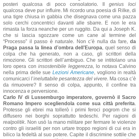
posteri qualcosa di poco consolatorio. Il
genius loci
qualcosa deve pur influire. Mi ricordo una poesia di Rilke, di
una tigre chiusa in gabbia che disegnava come una pazza
solo cerchi concentrici davanti alle sbarre. E non le era
rimasta la forza neanche per un ruggito. Da qui a Joseph K.
che si lascia sgozzare come un cane al termine del
“Processo” il passo è naturale. Non c’è nulla da fare,
da
Praga passa la linea d’ombra dell’Europa
, quel senso di
colpa che ha generato, non a caso, gli scrittori della
rimozione. Gli scrittori dell’ambiguo. Che se intitolano una
loro opera con
insostenibile leggerezza
, lo notava Calvino
nella prima delle sue
Lezioni Americane
, vogliono in realtà
comunicarci l’
ineluttabile pesantezza del vivere
. Ma cosa c’è
da rimuovere? Il senso di colpa, appunto, il confine tra
innocenza e perversione.
Carlo IV di Lussemburgo imperatore, governò il Sacro
Romano Impero scegliendola come sua città preferita
.
Protesse gli ebrei ma tollerò i primi feroci pogrom che si
diffusero nei borghi soprattutto tedeschi. Per ragioni di
realpolitik
. Non usò la mano militare per fermare le violenze
contro gli israeliti per non urtare troppo regioni di cui era in
bilico la fedeltà al suo potere. Capite il discrimine sottile che