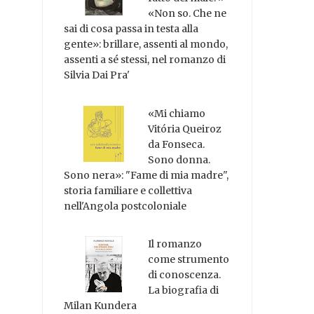
«Non so. Che ne
sai di cosa passa in testa alla
gente»: brillare, assenti al mondo,
assenti a sé stessi, nel romanzo di
Silvia Dai Pra'
«Mi chiamo
Vitória Queiroz
da Fonseca.
Sono donna.
Sono nera»: "Fame di mia madre",
storia familiare e collettiva
nell'Angola postcoloniale
Il romanzo
come strumento
di conoscenza.
La biografia di
Milan Kundera