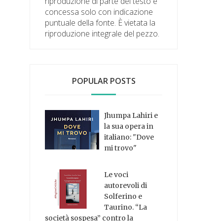
riproduzione di parte del testo è
concessa solo con indicazione
puntuale della fonte. È vietata la
riproduzione integrale del pezzo.
POPULAR POSTS
Jhumpa Lahiri e
la sua opera in
italiano: "Dove
mi trovo"
Le voci
autorevoli di
Solferino e
Taurino. “La
società sospesa” contro la