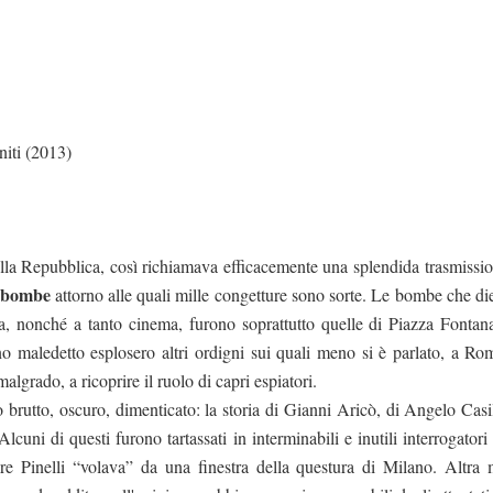
niti (2013)
ella Repubblica, così richiamava efficacemente una splendida trasmissio
i bombe
attorno alle quali mille congetture sono sorte. Le bombe che di
gica, nonché a tanto cinema, furono soprattutto quelle di Piazza Fontana
o maledetto esplosero altri ordigni sui quali meno si è parlato, a Ro
malgrado, a ricoprire il ruolo di capri espiatori.
 brutto, oscuro, dimenticato: la storia di Gianni Aricò, di Angelo Casil
ni di questi furono tartassati in interminabili e inutili interrogatori 
ere Pinelli “volava” da una finestra della questura di Milano. Altra 