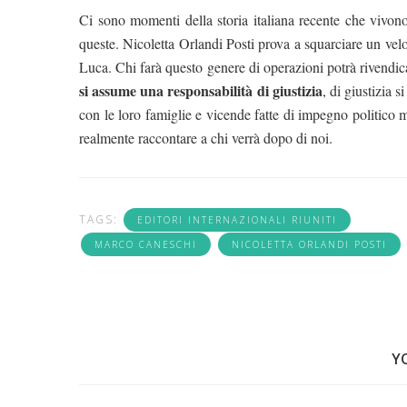
Ci sono momenti della storia italiana recente che vivono
queste. Nicoletta Orlandi Posti prova a squarciare un velo, 
Luca. Chi farà questo genere di operazioni potrà rivendic
si assume una responsabilità di giustizia
, di giustizia
con le loro famiglie e vicende fatte di impegno politico
realmente raccontare a chi verrà dopo di noi.
TAGS:
EDITORI INTERNAZIONALI RIUNITI
MARCO CANESCHI
NICOLETTA ORLANDI POSTI
Y