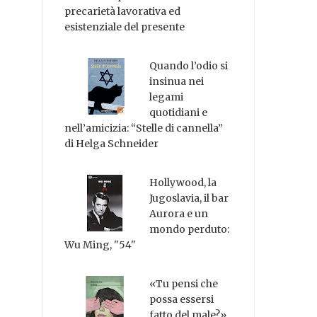
precarietà lavorativa ed
esistenziale del presente
Quando l’odio si
insinua nei
legami
quotidiani e
nell’amicizia: “Stelle di cannella”
di Helga Schneider
Hollywood, la
Jugoslavia, il bar
Aurora e un
mondo perduto:
Wu Ming, "54"
«Tu pensi che
possa essersi
fatto del male?»