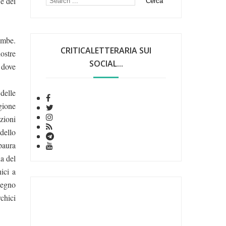
 e dei
bombe.
CRITICALETTERARIA SUI
nostre
SOCIAL...
 dove
 delle
gione
uzioni
 dello
paura
a del
ici a
segno
chici