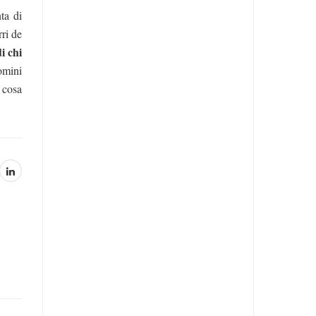
ta di
rri de
i chi
omini
 cosa