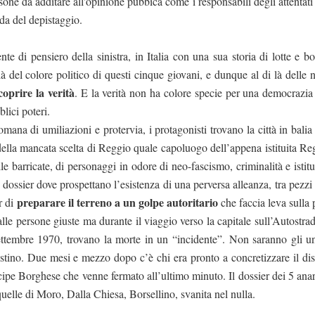
sone da additare all'opinione pubbica come i responsabili degli attentati
ada del depistaggio.
nte di pensiero della sinistra, in Italia con una sua storia di lotte e 
là del colore politico di questi cinque giovani, e dunque al di là delle 
coprire la verità
. E la verità non ha colore specie per una democrazia
lici poteri.
mana di umiliazioni e protervia, i protagonisti trovano la città in balia
 della mancata scelta di Reggio quale capoluogo dell’appena istituita Re
e barricate, di personaggi in odore di neo-fascismo, criminalità e istit
 dossier dove prospettano l’esistenza di una perversa alleanza, tra pezzi
preparare il terreno a un golpe autoritario
r di
che faccia leva sulla 
le persone giuste ma durante il viaggio verso la capitale sull’Autostrad
 settembre 1970, trovano la morte in un “incidente”. Non saranno gli un
destino. Due mesi e mezzo dopo c’è chi era pronto a concretizzare il di
ipe Borghese che venne fermato all’ultimo minuto. Il dossier dei 5 anar
quelle di Moro, Dalla Chiesa, Borsellino, svanita nel nulla.