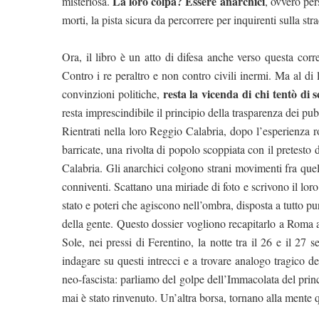
La loro colpa? Essere anarchici
misteriosa.
, ovvero per
morti, la pista sicura da percorrere per inquirenti sulla str
Ora, il libro è un atto di difesa anche verso questa corre
Contro i re peraltro e non contro civili inermi. Ma al di 
resta la vicenda di chi tentò di s
convinzioni politiche,
resta imprescindibile il principio della trasparenza dei pubb
Rientrati nella loro Reggio Calabria, dopo l’esperienza ro
barricate, una rivolta di popolo scoppiata con il pretesto
Calabria. Gli anarchici colgono strani movimenti fra quell
conniventi. Scattano una miriade di foto e scrivono il loro
stato e poteri che agiscono nell’ombra, disposta a tutto pu
della gente. Questo dossier vogliono recapitarlo a Roma al
Sole, nei pressi di Ferentino, la notte tra il 26 e il 27
indagare su questi intrecci e a trovare analogo tragico 
neo-fascista: parliamo del
golpe dell’Immacolata del princ
mai è stato rinvenuto. Un’altra borsa, tornano alla mente 