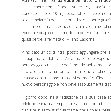
Fantomas a fumetti.
Sarebbe perfetto! Un nuov
le maschere come fanno i supereroi, li lascia sc
conosce almeno 10 lingue, sa tutto sui veleni e la
può cambiare in pochi secondi il suo aspetto grazie
Il fascino del mascalzone, del criminale, unito al
editoriale più piccolo in modo da poterlo far stare 
quasi perde la fermata di Milano Cadorna.
Vi ho dato un po’ di indizi: posso aggiungere che l
lei appena fondata è la Astorina. Su quel vagone 
personaggio criminale che il mondo abbia mai co
intuito di chi sto narrando. L’intuizione è talmen
scansa con un cenno i tentativi del marito, Gino, d
nuovo personaggio e non deve assolutamente distrar
Il giorno dopo, nella redazione della sua casa ed
telefono e inizia a tempestare amici e contatti di 
tradurre in segni grafici la trama che è chiara nel