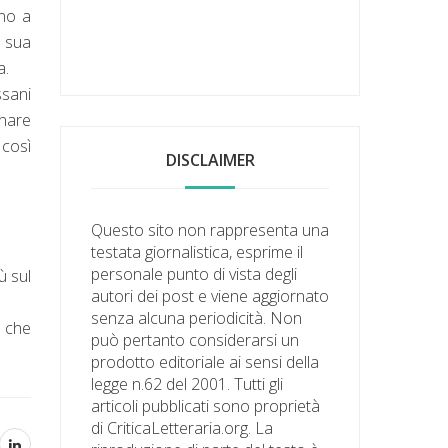
rno a
a sua
a.
ssani
inare
 così
DISCLAIMER
Questo sito non rappresenta una
testata giornalistica, esprime il
personale punto di vista degli
ù sul
autori dei post e viene aggiornato
senza alcuna periodicità. Non
e che
può pertanto considerarsi un
prodotto editoriale ai sensi della
legge n.62 del 2001. Tutti gli
articoli pubblicati sono proprietà
di CriticaLetteraria.org. La