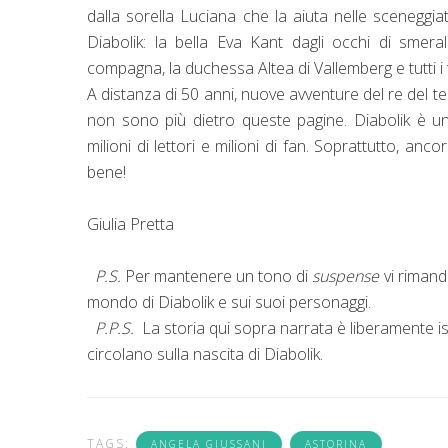
dalla sorella Luciana che la aiuta nelle scenegg
Diabolik: la bella Eva Kant dagli occhi di smera
compagna, la duchessa Altea di Vallemberg e tutti i tr
A distanza di 50 anni, nuove avventure del re del 
non sono più dietro queste pagine. Diabolik è un
milioni di lettori e milioni di fan. Soprattutto, an
bene!
Giulia Pretta
P.S.
Per mantenere un tono di
suspense
vi riman
mondo di Diabolik e sui suoi personaggi.
P.P.S.
La storia qui sopra narrata è liberamente is
circolano sulla nascita di Diabolik.
TAGS:
ANGELA GIUSSANI
ASTORINA