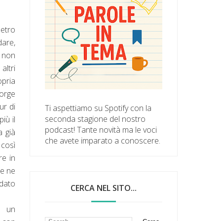
metro
dare,
e non
altri
opria
corge
ur di
Ti aspettiamo su Spotify con la
seconda stagione del nostro
iù il
podcast! Tante novità ma le voci
 già
che avete imparato a conoscere.
 così
re in
se ne
ndato
CERCA NEL SITO...
i
un