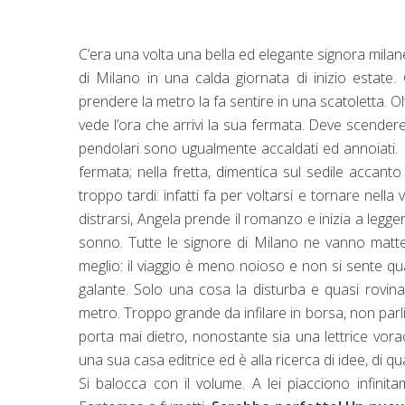
C’era una volta una bella ed elegante signora milan
di Milano in una calda giornata di inizio estate
prendere la metro la fa sentire in una scatoletta. 
vede l’ora che arrivi la sua fermata. Deve scendere
pendolari sono ugualmente accaldati ed annoiati.
fermata; nella fretta, dimentica sul sedile acca
troppo tardi: infatti fa per voltarsi e tornare nell
distrarsi, Angela prende il romanzo e inizia a leggerl
sonno. Tutte le signore di Milano ne vanno matt
meglio: il viaggio è meno noioso e non si sente qua
galante. Solo una cosa la disturba e quasi rovina 
metro. Troppo grande da infilare in borsa, non parl
porta mai dietro, nonostante sia una lettrice vora
una sua casa editrice ed è alla ricerca di idee, di 
Si balocca con il volume. A lei piacciono infinit