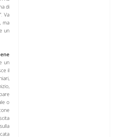
ma di
”. Va
, ma
ge un
iene
ce un
ce il
iari,
izio,
pare
ale o
rcone
scita
sulla
ncata