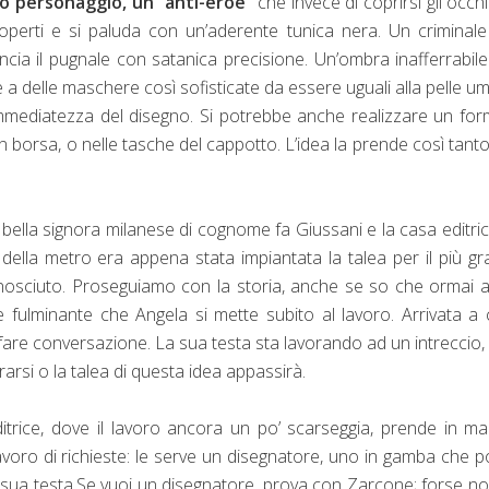
o personaggio, un “anti-eroe”
che invece di coprirsi gli occh
operti e si paluda con un’aderente tunica nera. Un criminal
ncia il pugnale con satanica precisione. Un’ombra inafferrabil
 a delle maschere così sofisticate da essere uguali alla pelle u
l’immediatezza del disegno. Si potrebbe anche realizzare un fo
in borsa, o nelle tasche del cappotto. L’idea la prende così tant
a bella signora milanese di cognome fa Giussani e la casa editri
della metro era appena stata impiantata la talea per il più g
nosciuto. Proseguiamo con la storia, anche se so che ormai 
te fulminante che Angela si mette subito al lavoro. Arrivata a
i fare conversazione. La sua testa sta lavorando ad un intreccio,
si o la talea di questa idea appassirà.
itrice, dove il lavoro ancora un po’ scarseggia, prende in ma
lavoro di richieste: le serve un disegnatore, uno in gamba che 
la sua testa.Se vuoi un disegnatore, prova con Zarcone; forse n