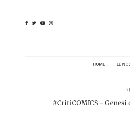
HOME
LE NO
in
#CritiCOMICS - Genesi d