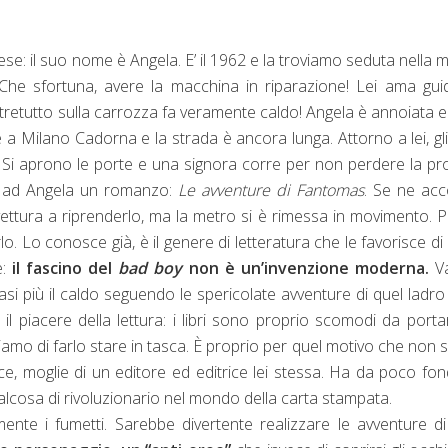
ese: il suo nome è Angela. E’ il 1962 e la troviamo seduta nella 
. Che sfortuna, avere la macchina in riparazione! Lei ama gui
Oltretutto sulla carrozza fa veramente caldo! Angela è annoiata 
 a Milano Cadorna e la strada è ancora lunga. Attorno a lei, gli 
 Si aprono le porte e una signora corre per non perdere la pr
nto ad Angela un romanzo:
Le avventure di Fantomas
. Se ne ac
a vettura a riprenderlo, ma la metro si è rimessa in movimento. P
o. Lo conosce già, è il genere di letteratura che le favorisce di p
e:
il fascino del
bad
boy
non è un’invenzione moderna.
Va
si più il caldo seguendo le spericolate avventure di quel ladro
il piacere della lettura: i libri sono proprio scomodi da porta
iamo di farlo stare in tasca. È proprio per quel motivo che non 
ce, moglie di un editore ed editrice lei stessa. Ha da poco fo
qualcosa di rivoluzionario nel mondo della carta stampata.
amente i fumetti. Sarebbe divertente realizzare le avventure d