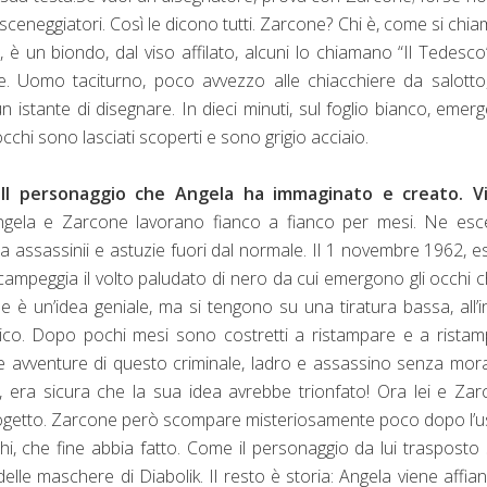
 sceneggiatori. Così le dicono tutti. Zarcone? Chi è, come si chia
è un biondo, dal viso affilato, alcuni lo chiamano “Il Tedesco
. Uomo taciturno, poco avvezzo alle chiacchiere da salotto
 istante di disegnare. In dieci minuti, sul foglio bianco, emer
chi sono lasciati scoperti e sono grigio acciaio.
!
Il personaggio che Angela ha immaginato e creato. V
 Angela e Zarcone lavorano fianco a fianco per mesi. Ne es
assassinii e astuzie fuori dal normale. Il 1 novembre 1962, es
 campeggia il volto paludato di nero da cui emergono gli occhi ch
è un’idea geniale, ma si tengono su una tiratura bassa, all’in
co. Dopo pochi mesi sono costretti a ristampare e a ristam
ltre avventure di questo criminale, ladro e assassino senza mor
a, era sicura che la sua idea avrebbe trionfato! Ora lei e Za
 progetto. Zarcone però scompare misteriosamente poco dopo l’u
hi, che fine abbia fatto. Come il personaggio da lui trasposto 
le maschere di Diabolik. Il resto è storia: Angela viene affia