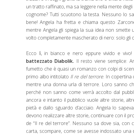
un tratto raffinato, ma sa leggere nella mente degli
cognome? Tutti scuotono la testa. Nessuno lo sa, 
bene! Angela ha fretta e chiama questo Zarcone
mentre Angela gli spiega la sua idea non smette un
volto completamente mascherato di nero: solo gli oc
Ecco lì, in bianco e nero eppure vivido e vivo
battezzato Diabolik.
Il resto viene semplice:
fumetto che è quasi un romanzo con colpi di scena 
primo albo intitolato
Il re del terrore
. In copertina
mentre una donna urla di terrore. Loro sanno che 
perché non sanno come verrà accolto dal pubbli
ancora e intanto il pubblico vuole altre storie, a
pietà e dallo sguardo d’acciaio. Angela lo sapev
devono realizzare altre storie, continuare con il
de “Il re del terrore”. Nessuno sa dove sia, con c
carta, scompare, come se avesse indossato una del