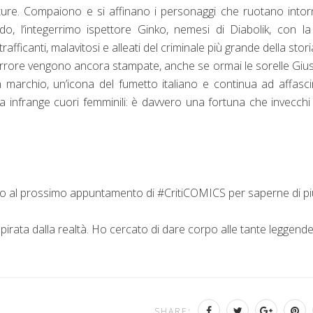
iature. Compaiono e si affinano i personaggi che ruotano into
ldo, l’integerrimo ispettore Ginko, nemesi di Diabolik, con l
afficanti, malavitosi e alleati del criminale più grande della stori
terrore vengono ancora stampate, anche se ormai le sorelle Giu
 marchio, un’icona del fumetto italiano e continua ad affasc
cora infrange cuori femminili: è davvero una fortuna che invecchi
do al prossimo appuntamento di #CritiCOMICS per saperne di pi
pirata dalla realtà. Ho cercato di dare corpo alle tante leggend
SHARE: