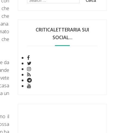
i con
e che
e che
mana.
CRITICALETTERARIA SUI
rmato
SOCIAL...
o che
ce da
rande
avete
 casa
 a un
no il
possa
on ha