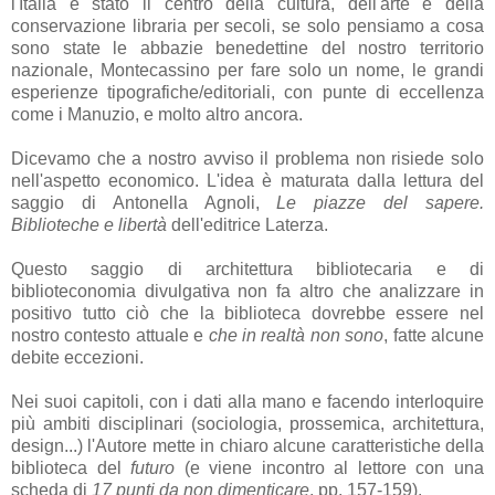
l'Italia è stato il centro della cultura, dell'arte e della
conservazione libraria per secoli, se solo pensiamo a cosa
sono state le abbazie benedettine del nostro territorio
nazionale, Montecassino per fare solo un nome, le grandi
esperienze tipografiche/editoriali, con punte di eccellenza
come i Manuzio, e molto altro ancora.
Dicevamo che a nostro avviso il problema non risiede solo
nell'aspetto economico. L'idea è maturata dalla lettura del
saggio di Antonella Agnoli,
Le piazze del sapere.
Biblioteche e libertà
dell'editrice Laterza.
Questo saggio di architettura bibliotecaria e di
biblioteconomia divulgativa non fa altro che analizzare in
positivo tutto ciò che la biblioteca dovrebbe essere nel
nostro contesto attuale e
che in realtà non sono
, fatte alcune
debite eccezioni.
Nei suoi capitoli, con i dati alla mano e facendo interloquire
più ambiti disciplinari (sociologia, prossemica, architettura,
design...) l'Autore mette in chiaro alcune caratteristiche della
biblioteca del
futuro
(e viene incontro al lettore con una
scheda di
17 punti da non dimenticare
, pp. 157-159).