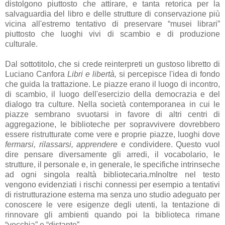
distolgono piuttosto che attirare, e tanta retorica per la
salvaguardia del libro e delle strutture di conservazione più
vicina all'estremo tentativo di preservare “musei librari”
piuttosto che luoghi vivi di scambio e di produzione
culturale.
Dal sottotitolo, che si crede reinterpreti un gustoso libretto di
Luciano Canfora
Libri e libertà,
si percepisce l'idea di fondo
che guida la trattazione. Le piazze erano il luogo di incontro,
di scambio, il luogo dell'esercizio della democrazia e del
dialogo tra culture. Nella società contemporanea in cui le
piazze sembrano svuotarsi in favore di altri centri di
aggregazione, le biblioteche per sopravvivere dovrebbero
essere ristrutturate come vere e proprie piazze, luoghi dove
fermarsi, rilassarsi, apprendere
e condividere. Questo vuol
dire pensare diversamente gli arredi, il vocabolario, le
strutture, il personale e, in generale, le specifiche intrinseche
ad ogni singola realtà bibliotecaria.mInoltre nel testo
vengono evidenziati i rischi connessi per esempio a tentativi
di ristrutturazione esterna ma senza uno studio adeguato per
conoscere le vere esigenze degli utenti, la tentazione di
rinnovare gli ambienti quando poi la biblioteca rimane
“vecchia” e “distante”.