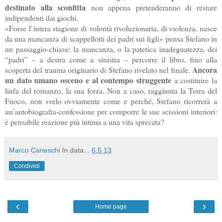
destinato alla sconfitta
non appena pretenderanno di restare
indipendenti dai giochi.
«Forse l`intera stagione di volontà rivoluzionaria, di violenza, nasce
da una mancanza di scappellotti dei padri sui figli» pensa Stefano in
un passaggio-chiave: la mancanza, o la patetica inadeguatezza, dei
“padri” – a destra come a sinistra – percorre il libro, fino alla
Ancora
scoperta del trauma originario di Stefano rivelato nel finale.
un dato umano osceno e al contempo struggente
a costituire la
linfa del romanzo, la sua forza. Non a caso, raggiunta
la Terra
del
Fuoco, non svelo ovviamente come e perché, Stefano ricorrerà a
un’autobiografia-confessione per comporre le sue scissioni interiori:
è pensabile reazione più intima a una vita sprecata?
Marco Caneschi
In data...
6.5.13
Condividi
‹
›
Home page