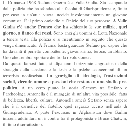
Il 16 marzo 1968 Stefano Guerra è a Valle Giulia. Sta scappando
dalla polizia che ha sfondato alla facoltà di Giurisprudenza e, finito
per caso in un’aula vuota, uccide involontariamente un giovane
A Valle
comunista. È il primo omicidio e l’inizio del suo percorso.
Giulia c’è anche Franco che ha schierato le sue milizie, quel
giorno, a fianco dei rossi
. Sono anzi gli uomini di Lotta Nazionale
a tenere testa alla polizia e si risentiranno in seguito che questo
venga dimenticato. A Franco basta guardare Stefano per capire che
ha davanti il perfetto combattente: giovanissimo, feroce, arrabbiato.
Uno che sembra «portare dentro la rivoluzione».
Da questi famosi fatti, si dipanano l’orizzonte angoscioso della
strategia della tensione e la testa e la psiche sconcertanti di un
Un groviglio di ideologia, frustrazioni
terrorista neofascista.
sociali, vicende umane e passioni che restano a uno stadio pre-
politico
. A un certo punto la storia d’amore tra Stefano e
l’archeologa Antonella è il miraggio di un’altra vita possibile, fatta
di bellezza, libertà, cultura. Antonella amerà Stefano senza sapere
che è il carnefice del fratello, quel ragazzo ucciso nell’aula di
Giurisprudenza. A parte l’excursus in Afghanistan dove Garlini
inscena addirittura un incontro tra il protagonista e Bruce Chatwin,
il ritmo è serratissimo.