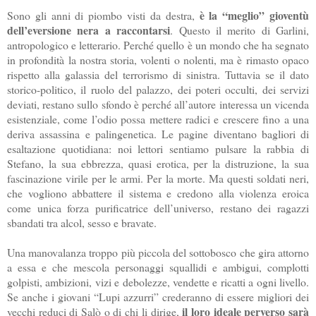
è
la “meglio” gioventù
Sono gli anni di piombo visti da destra,
dell’eversione nera a raccontarsi
. Questo il merito di Garlini,
antropologico e letterario. Perché quello è un mondo che ha segnato
in profondità la nostra storia, volenti o nolenti, ma è rimasto opaco
rispetto alla galassia del terrorismo di sinistra. Tuttavia se il dato
storico-politico, il ruolo del palazzo, dei poteri occulti, dei servizi
deviati, restano sullo sfondo è perché all’autore interessa un vicenda
esistenziale, come l’odio possa mettere radici e crescere fino a una
deriva assassina e palingenetica. Le pagine diventano bagliori di
esaltazione quotidiana: noi lettori sentiamo pulsare la rabbia di
Stefano, la sua ebbrezza, quasi erotica, per la distruzione, la sua
fascinazione virile per le armi. Per la morte. Ma questi soldati neri,
che vogliono abbattere il sistema e credono alla violenza eroica
come unica forza purificatrice dell’universo, restano dei ragazzi
sbandati tra alcol, sesso e bravate.
Una manovalanza troppo più piccola del sottobosco che gira attorno
a essa e che mescola personaggi squallidi e ambigui, complotti
golpisti, ambizioni, vizi e debolezze, vendette e ricatti a ogni livello.
Se anche i giovani “Lupi azzurri” crederanno di essere migliori dei
il loro ideale perverso sarà
vecchi reduci di Salò o di chi li dirige,