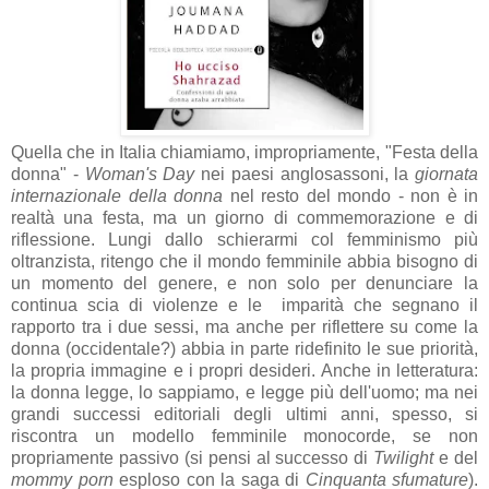
Quella che in Italia chiamiamo, impropriamente, "Festa della
donna" -
Woman's Day
nei paesi anglosassoni, la
giornata
internazionale della donna
nel resto del mondo - non è in
realtà una festa, ma un giorno di commemorazione e di
riflessione. Lungi dallo schierarmi col femminismo più
oltranzista, ritengo che il mondo femminile abbia bisogno di
un momento del genere, e non solo per denunciare la
continua scia di violenze e le imparità che segnano il
rapporto tra i due sessi, ma anche per riflettere su come la
donna (occidentale?) abbia in parte ridefinito le sue priorità,
la propria immagine e i propri desideri. Anche in letteratura:
la donna legge, lo sappiamo, e legge più dell'uomo; ma nei
grandi successi editoriali degli ultimi anni, spesso, si
riscontra un modello femminile monocorde, se non
propriamente passivo (si pensi al successo di
Twilight
e del
mommy porn
esploso con la saga di
Cinquanta sfumature
).