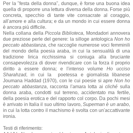
Per la "festa della donna", dunque, è forse una buona idea
quella di proporre una lettura diversa della donna. Forse più
concreta, specchio di tante vite consacrate al coraggio,
all'amore e alla cultura; e da un mondo in cui essere donna
è ancora più difficile.
Nella collana della
Piccola Biblioteca
, Mondadori annovera
due preziose perle del genere: la silloge antologica
Non ho
peccato abbastanza
, che raccoglie numerose voci femminili
del mondo della poesia araba, in cui la sensualità di una
tradizione lirica ricchissima si coniuga alla bruciante
consapevolezza di dover rivendicare con la forza il proprio
diritto a essere donna; e l'intenso volume
Ho ucciso
Sharahzad
, in cui la poetessa e giornalista libanese
Joumana Haddad (1970), con le cui poesie si apre
Non ho
peccato abbastanza
, racconta l'amara lotta ai
cliché
sulla
donna araba, condotti sul terreno, accidentato ma fertile,
della poesia erotica e del rapporto col corpo. Da pochi mesi
è arrivato in Italia il suo ultimo lavoro,
Superman è un arabo
,
in cui la lotta contro il machismo è svolta con un'accattivante
ironia.
Testi di riferimento: