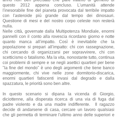
questo 2012 appena concluso. L'umanità attende
l'inesorabile fine del pianeta provocata dal terribile impatto
con l'asteroide più grande dal tempo dei dinosauri.
Questione di mesi e del nostro corpo celeste non resterà
nulla.
Nelle città, governate dalla Multipotenza Mondiale, enormi
pannelli con il conto alla rovescia ricordano giorno e notte
quanto manca all'impatto. Così è inevitabile che la
popolazione si prepari all'impatto: chi con rassegnazione,
chi cercando di organizzarsi per sopravvirere, chi con
scetticismo o fatalismo. Ma la vita, nonostante tutto, continua
coi problemi di sempre e se negli asettici quartieri per bene
"la fine del mondo" è uno degli argomenti che tiene banco
maggiormente, chi vive nelle zone dormitorio-discarica,
enormi quartieri fatiscenti invasi dal degrado e dalla
spazzatura, le priorità sono ben altre.
In questo scenario si dipana la vicenda di Giorgio,
diciottenne, alla disperata ricerca di una via di fuga dal
padre violento e da una madre indifferente. Il ragazzo
decide di andarsene di casa, cercare un lavoro qualsiasi
che gli permetta di terminare l'ultimo anno delle superiori e