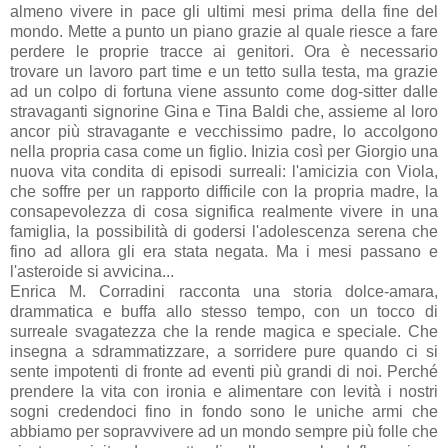
almeno vivere in pace gli ultimi mesi prima della fine del
mondo. Mette a punto un piano grazie al quale riesce a fare
perdere le proprie tracce ai genitori. Ora è necessario
trovare un lavoro part time e un tetto sulla testa, ma grazie
ad un colpo di fortuna viene assunto come dog-sitter dalle
stravaganti signorine Gina e Tina Baldi che, assieme al loro
ancor più stravagante e vecchissimo padre, lo accolgono
nella propria casa come un figlio. Inizia così per Giorgio una
nuova vita condita di episodi surreali: l'amicizia con Viola,
che soffre per un rapporto difficile con la propria madre, la
consapevolezza di cosa significa realmente vivere in una
famiglia, la possibilità di godersi l'adolescenza serena che
fino ad allora gli era stata negata. Ma i mesi passano e
l'asteroide si avvicina...
Enrica M. Corradini racconta una storia dolce-amara,
drammatica e buffa allo stesso tempo, con un tocco di
surreale svagatezza che la rende magica e speciale. Che
insegna a sdrammatizzare, a sorridere pure quando ci si
sente impotenti di fronte ad eventi più grandi di noi. Perché
prendere la vita con ironia e alimentare con levità i nostri
sogni credendoci fino in fondo sono le uniche armi che
abbiamo per sopravvivere ad un mondo sempre più folle che