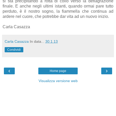
si sta precipitando a rotta di collo verso la deflagrazione
finale. E anche negli ultimi istanti, quando ormai pare tutto
perduto, è il nostro sogno, la fiammella che continua ad
ardere nel cuore, che potrebbe dar vita ad un nuovo inizio.
Carla Casazza
Carla Casazza
In data...
30.1.13
Condividi
‹
›
Home page
Visualizza versione web