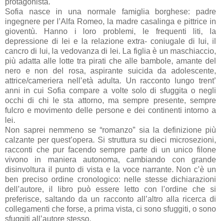
protagonista.
Sofia nasce in una normale famiglia borghese: padre
ingegnere per l’Alfa Romeo, la madre casalinga e pittrice in
gioventù. Hanno i loro problemi, le frequenti liti, la
depressione di lei e la relazione extra- coniugale di lui, il
cancro di lui, la vedovanza di lei. La figlia è un maschiaccio,
più adatta alle lotte tra pirati che alle bambole, amante del
nero e non del rosa, aspirante suicida da adolescente,
attrice/cameriera nell’età adulta. Un racconto lungo trent’
anni in cui Sofia compare a volte solo di sfuggita o negli
occhi di chi le sta attorno, ma sempre presente, sempre
fulcro e movimento delle persone e dei continenti intorno a
lei.
Non saprei nemmeno se “romanzo” sia la definizione più
calzante per quest’opera. Si struttura su dieci microsezioni,
racconti che pur facendo sempre parte di un unico filone
vivono in maniera autonoma, cambiando con grande
disinvoltura il punto di vista e la voce narrante. Non c’è un
ben preciso ordine cronologico: nelle stesse dichiarazioni
dell’autore, il libro può essere letto con l’ordine che si
preferisce, saltando da un racconto all’altro alla ricerca di
collegamenti che forse, a prima vista, ci sono sfuggiti, o sono
sfuggiti all’autore stesso.