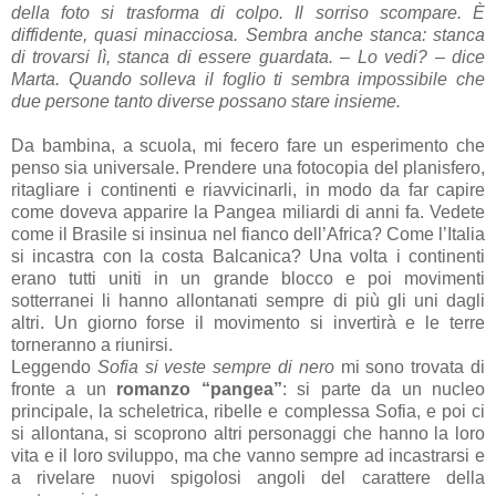
della foto si trasforma di colpo. Il sorriso scompare. È
diffidente, quasi minacciosa. Sembra anche stanca: stanca
di trovarsi lì, stanca di essere guardata.
–
Lo vedi?
–
dice
Marta. Quando solleva il foglio ti sembra impossibile che
due persone tanto diverse possano stare insieme.
Da bambina, a scuola, mi fecero fare un esperimento che
penso sia universale. Prendere una fotocopia del planisfero,
ritagliare i continenti e riavvicinarli, in modo da far capire
come doveva apparire la Pangea miliardi di anni fa. Vedete
come il Brasile si insinua nel fianco dell’Africa? Come l’Italia
si incastra con la costa Balcanica? Una volta i continenti
erano tutti uniti in un grande blocco e poi movimenti
sotterranei li hanno allontanati sempre di più gli uni dagli
altri. Un giorno forse il movimento si invertirà e le terre
torneranno a riunirsi.
Leggendo
Sofia si veste sempre di nero
mi sono trovata di
fronte a un
romanzo “pangea”
: si parte da un nucleo
principale, la scheletrica, ribelle e complessa Sofia, e poi ci
si allontana, si scoprono altri personaggi che hanno la loro
vita e il loro sviluppo, ma che vanno sempre ad incastrarsi e
a rivelare nuovi spigolosi angoli del carattere della