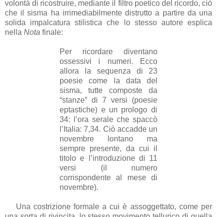
volontà di ricostruire, mediante il filtro poetico del ricordo, ciò
che il sisma ha irrimediabilmente distrutto a partire da una
solida impalcatura stilistica che lo stesso autore esplica
nella
Nota
finale:
Per ricordare diventano
ossessivi i numeri. Ecco
allora la sequenza di 23
poesie come la data del
sisma, tutte composte da
“stanze” di 7 versi (poesie
eptastiche) e un prologo di
34: l’ora serale che spaccò
l’Italia: 7,34. Ciò accadde un
novembre lontano ma
sempre presente, da cui il
titolo e l’introduzione di 11
versi (il numero
corrispondente al mese di
novembre).
Una costrizione formale a cui è assoggettato, come per
una sorta di rivincita, lo stesso movimento tellurico di quella