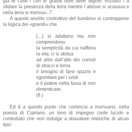
già le case / con le graste dure delle tegole: iniziavo / a
sfidare la presenza della terra mentre / altrove si scavava e
nella terra si moriva»,
7.
A questo anelito costruttivo del bambino si contrappone
la logica dei «grandi» che
[…] si adattano ma non
comprendono
la semplicità da cui riaffiora
la vita. ci si abitua
ad altro dall’alto dei cumuli
di stracci e torna
il bisogno di farsi spazio e
sgomitare per i soldi
e il potere nella farsa di non
dimenticare.
(8.)
Ed è a questo punto che comincia a insinuarsi, nella
poesia di Cipriano, un tono di impegno civile lucido e
controllato che non indulge a sbavature retoriche di alcun
tipo: