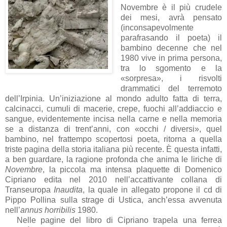
Novembre è il più crudele
dei mesi, avrà pensato
(inconsapevolmente
parafrasando il poeta) il
bambino decenne che nel
1980 vive in prima persona,
tra lo sgomento e la
«sorpresa», i risvolti
drammatici del terremoto
dell’Irpinia. Un’iniziazione al mondo adulto fatta di terra,
calcinacci, cumuli di macerie, crepe, fuochi all’addiaccio e
sangue, evidentemente incisa nella carne e nella memoria
se a distanza di trent’anni, con «occhi / diversi», quel
bambino, nel frattempo scopertosi poeta, ritorna a quella
triste pagina della storia italiana più recente. È questa infatti,
a ben guardare, la ragione profonda che anima le liriche di
Novembre
, la piccola ma intensa plaquette di Domenico
Cipriano edita nel 2010 nell’accattivante collana di
Transeuropa
Inaudita
, la quale in allegato propone il cd di
Pippo Pollina sulla strage di Ustica, anch’essa avvenuta
nell’
annus horribilis
1980.
Nelle pagine del libro di Cipriano trapela una ferrea