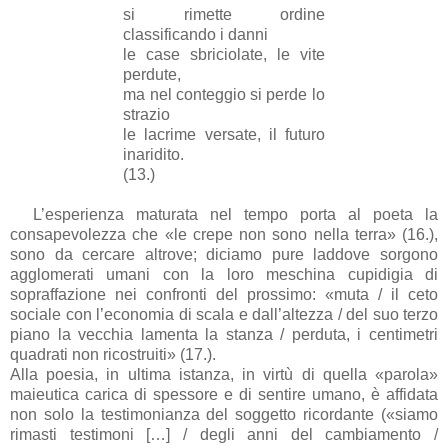
si rimette ordine
classificando i danni
le case sbriciolate, le vite
perdute,
ma nel conteggio si perde lo
strazio
le lacrime versate, il futuro
inaridito.
(13.)
L’esperienza maturata nel tempo porta al poeta la
consapevolezza che «le crepe non sono nella terra» (16.),
sono da cercare altrove; diciamo pure laddove sorgono
agglomerati umani con la loro meschina cupidigia di
sopraffazione nei confronti del prossimo: «muta / il ceto
sociale con l’economia di scala e dall’altezza / del suo terzo
piano la vecchia lamenta la stanza / perduta, i centimetri
quadrati non ricostruiti» (17.).
Alla poesia, in ultima istanza, in virtù di quella «parola»
maieutica carica di spessore e di sentire umano, è affidata
non solo la testimonianza del soggetto ricordante («siamo
rimasti testimoni […] / degli anni del cambiamento /