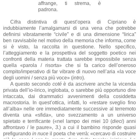
affrange, ti strema, è
padrona.
Cifra distintiva di quest’opera di Cipriano è
indubbiamente l’amalgamarsi di una vena che potrebbe
definirsi vibratamente “civile” e di una dimensione “lirica”
ben ravvisabile nel motivo della memoria che informa, come
si è visto, la raccolta in questione. Nello specifico,
l’atteggiamento e la prospettiva del soggetto poetico nei
confronti della materia trattata sarebbe impossibile senza
quella «parola / risorta» che si fa carico dell’oneroso
compito/imperativo di far vibrare di nuovo nell’aria «la voce
degli uomini / senza più voce» (
intro
).
A questo secondo
coté
è da ascrivere anche la vicenda
privata dell’io-lirico, inglobata, o sarebbe più opportuno dire
intaccata, dai drammatici avvenimenti della cosiddetta
macrostoria. In quest’ottica, infatti, lo «restare sveglio fino
all’alba» nelle ore immediatamente successive al terremoto
diventa una «sfida», uno svezzamento a un universo
spietato e terrificante («nel lampo dei miei 10 (
dieci
) anni
affrontavo / le paure»,
3.
) a cui il bambino risponde quasi
prefigurando
in nuce
il poeta che verrà: «cercavo di costruire