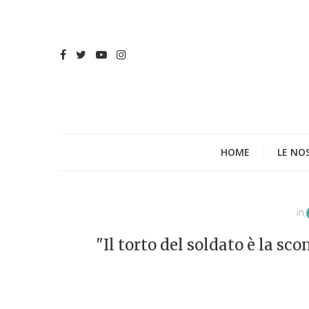
HOME
LE NO
in
"Il torto del soldato è la sc