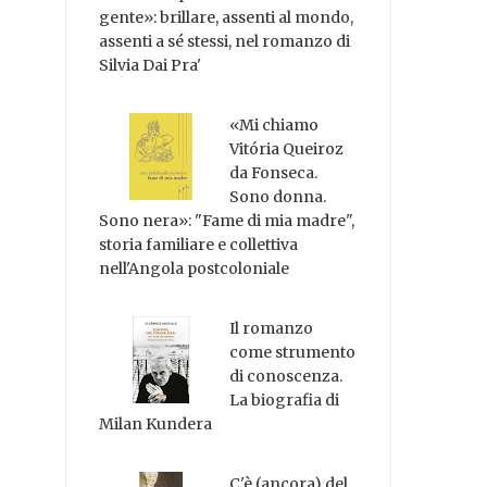
gente»: brillare, assenti al mondo,
assenti a sé stessi, nel romanzo di
Silvia Dai Pra'
«Mi chiamo
Vitória Queiroz
da Fonseca.
Sono donna.
Sono nera»: "Fame di mia madre",
storia familiare e collettiva
nell'Angola postcoloniale
Il romanzo
come strumento
di conoscenza.
La biografia di
Milan Kundera
C'è (ancora) del