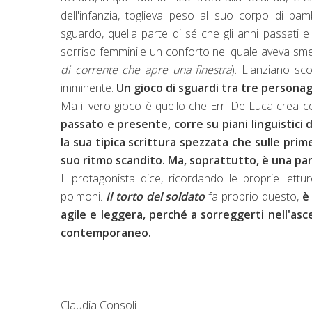
dell'infanzia, toglieva peso al suo corpo di bam
sguardo, quella parte di sé che gli anni passati e
sorriso femminile un conforto nel quale aveva sm
di corrente che apre una finestra
). L'anziano sco
imminente.
Un gioco di sguardi tra tre persona
Ma il vero gioco è quello che Erri De Luca crea 
passato e presente, corre su piani linguistici d
la sua tipica scrittura spezzata che sulle pr
suo ritmo scandito. Ma, soprattutto, è una paro
Il protagonista dice, ricordando le proprie lett
polmoni.
Il torto del soldato
fa proprio questo,
è
agile e leggera, perché a sorreggerti nell'as
contemporaneo.
Claudia Consoli