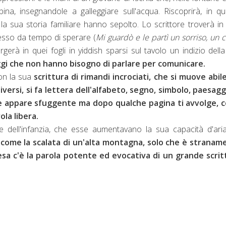
bina, insegnandole a galleggiare sull'acqua. Riscoprirà, in q
 la sua storia familiare hanno sepolto. Lo scrittore troverà in
esso da tempo di sperare (
Mi guardò e le partì un sorriso, un 
rgerà in quei fogli in yiddish sparsi sul tavolo un indizio della
ggi che non hanno bisogno di parlare per comunicare.
con la sua
scrittura di rimandi incrociati, che si muove abil
iversi, si fa lettera dell'alfabeto, segno, simbolo, paesagg
ime appare sfuggente ma dopo qualche pagina ti avvolge, co
la libera.
ure dell'infanzia, che esse aumentavano la sua capacità d'ari
 come la scalata di un'alta montagna, solo che è stranam
cesa c'è la parola potente ed evocativa di un grande scrit