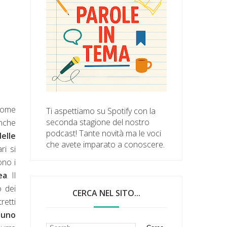
 come
Ti aspettiamo su Spotify con la
seconda stagione del nostro
nche
podcast! Tante novità ma le voci
delle
che avete imparato a conoscere.
ri si
ono i
ea
. Il
 dei
CERCA NEL SITO...
retti
gnuno