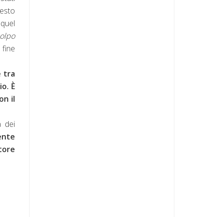
uesto
 quel
colpo
 fine
e tra
io. È
n il
a dei
ente
tore