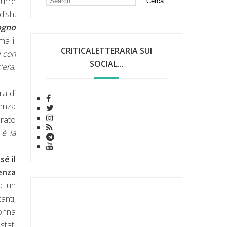
durre
dish,
sogno
a il
CRITICALETTERARIA SUI
i con
SOCIAL...
'era.
ra di
tenza
orato
 è la
sé il
enza
a un
anti,
onna
stati