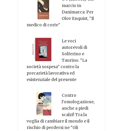
marcio in
Danimarca: Per
Olov Enquist, "Il
medico di corte"
Le voci
autorevoli di
Solferino e
Taurino. “La
società sospesa” contro la
precarietà lavorativa ed
esistenziale del presente
Contro
l’omologazione,
anche a piedi
scalzi! Tra la
voglia di cambiare il mondo e il
rischio di perdersi ne “Gli