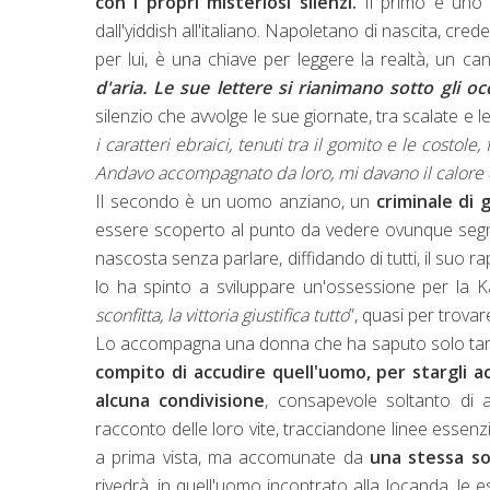
con i propri misteriosi silenzi.
Il primo è un
dall'yiddish all'italiano. Napoletano di nascita, crede
per lui, è una chiave per leggere la realtà, un can
d'aria. Le sue lettere si rianimano sotto gli oc
silenzio che avvolge le sue giornate, tra scalate e le
i caratteri ebraici, tenuti tra il gomito e le costo
Andavo accompagnato da loro, mi davano il calore 
Il secondo è un uomo anziano, un
criminale di 
essere scoperto al punto da vedere ovunque segnal
nascosta senza parlare, diffidando di tutti, il su
lo ha spinto a sviluppare un'ossessione per la K
sconfitta, la vittoria giustifica tutto
”, quasi per trovar
Lo accompagna una donna che ha saputo solo tardi d
compito di accudire quell'uomo, per stargli a
alcuna condivisione
, consapevole soltanto di 
racconto delle loro vite, tracciandone linee essenzi
a prima vista, ma accomunate da
una stessa so
rivedrà, in quell'uomo incontrato alla locanda, le e