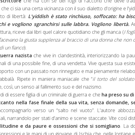
o
scrittore
che ha con sé dei fogli di racconti che deve tra
 che ci sia una certa vicinanza con il suo dialetto d'origine e l'yid
to di libertà:
L'yiddish è stato rinchiuso, soffocato: ha bi
chi e vogliono sgranchirsi sulle labbra.
Vogliono libertà
.
Am
ttura, riceve dai libri quel calore quotidiano che gli manca (
I fogl
le, facevano la giusta supplenza al braccio di una donna che non c
di un fianco
).
guerra nazista
che vive in clandestinità, interiorizzando la pau
i di una possibile fine, di una vendetta. Vive questa sua esis
o rapporto con un passato non rinnegato e mai pienamente rielab
abbalà. Ripete in maniera maniacale che “
il torto del soldato
e, così, un senso al fallimento suo e del nazismo.
i essere figlia di un criminale di guerra e che
ha preso su di 
ccanto nella fase finale della sua vita, senza domande, s
accompagnarlo verso un “salto nel vuoto”. L'autore abbozz
ali, narrandolo per stati d'animo e scene staccate. Vite così dist
litudine e da paure e ossessioni che si somigliano
. La d
spressioni e le mani di un giovane di Ischia che, nelle lontane e