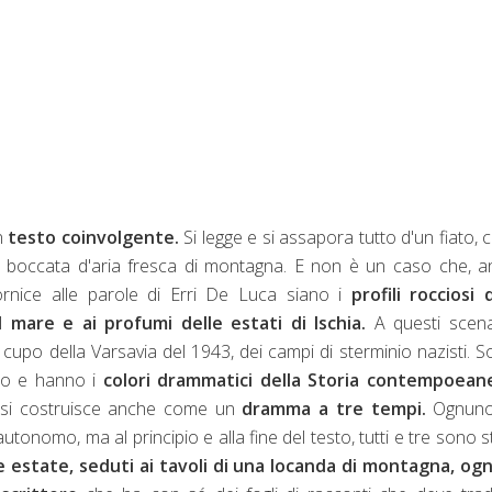
n
testo coinvolgente.
Si legge e si assapora tutto d'un fiato,
 boccata d'aria fresca di montagna. E non è un caso che, a
ornice alle parole di Erri De Luca siano i
profili rocciosi 
al mare e ai profumi delle estati di Ischia.
A questi scena
 cupo della Varsavia del 1943, dei campi di sterminio nazisti. S
ato e hanno i
colori drammatici della Storia contempoean
 si costruisce anche come un
dramma a tre tempi.
Ognuno
tonomo, ma al principio e alla fine del testo, tutti e tre sono st
ne estate, seduti ai tavoli di una locanda di montagna, o