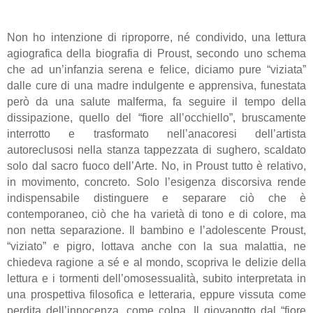
Non ho intenzione di riproporre, né condivido, una lettura
agiografica della biografia di Proust, secondo uno schema
che ad un’infanzia serena e felice, diciamo pure “viziata”
dalle cure di una madre indulgente e apprensiva, funestata
però da una salute malferma, fa seguire il tempo della
dissipazione, quello del “fiore all’occhiello”, bruscamente
interrotto e trasformato nell’anacoresi dell’artista
autoreclusosi nella stanza tappezzata di sughero, scaldato
solo dal sacro fuoco dell’Arte. No, in Proust tutto è relativo,
in movimento, concreto. Solo l’esigenza discorsiva rende
indispensabile distinguere e separare ciò che è
contemporaneo, ciò che ha varietà di tono e di colore, ma
non netta separazione. Il bambino e l’adolescente Proust,
“viziato” e pigro, lottava anche con la sua malattia, ne
chiedeva ragione a sé e al mondo, scopriva le delizie della
lettura e i tormenti dell’omosessualità, subito interpretata in
una prospettiva filosofica e letteraria, eppure vissuta come
perdita dell’innocenza, come colpa. Il giovanotto dal “fiore