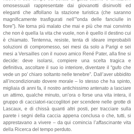
omosessuali rappresentate dai giovanotti disinvolti ed
eleganti che affollano la stazione turistica (che saranno
magnificamente trasfigurati nell’”onda delle fanciulle in
fiore”). Ne torna più malato che mai e più che mai convinto
che non è quella la vita che vuole, non è quello il destino cui
è chiamato. Tentenna, resiste, tenta di ideare improbabili
soluzioni di compromesso, sei mesi da solo a Parigi e sei
mesi a Versailles con il nuovo amico René Pater, alla fine si
decide: deve isolarsi, compiere una scelta tragica e
definitiva, ascoltare il suo io interiore, diventare il “gufo che
vede un po’ chiaro soltanto nelle tenebre”. Dall’aver ubbidito
all’incondizionato dovere morale – lo stesso che ha spinto,
migliaia di anni fa, il nostro antichissimo antenato a lasciare
un attimo, qualche minuto, un’ora o forse una vita intera, il
gruppo di cacciatori-raccoglitori per scendere nelle grotte di
Lascaux, e di chissà quanti altri posti, per tracciare sulla
parete i segni della caccia appena conclusa o che, tutti, si
apprestavano a vivere – da qui comincia l’affascinante vita
della Ricerca del tempo perduto.