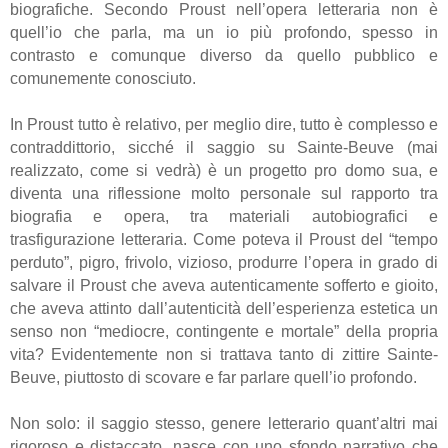
biografiche. Secondo Proust nell’opera letteraria non è
quell’io che parla, ma un io più profondo, spesso in
contrasto e comunque diverso da quello pubblico e
comunemente conosciuto.
In Proust tutto è relativo, per meglio dire, tutto è complesso e
contraddittorio, sicché il saggio su Sainte-Beuve (mai
realizzato, come si vedrà) è un progetto pro domo sua, e
diventa una riflessione molto personale sul rapporto tra
biografia e opera, tra materiali autobiografici e
trasfigurazione letteraria. Come poteva il Proust del “tempo
perduto”, pigro, frivolo, vizioso, produrre l’opera in grado di
salvare il Proust che aveva autenticamente sofferto e gioito,
che aveva attinto dall’autenticità dell’esperienza estetica un
senso non “mediocre, contingente e mortale” della propria
vita? Evidentemente non si trattava tanto di zittire Sainte-
Beuve, piuttosto di scovare e far parlare quell’io profondo.
Non solo: il saggio stesso, genere letterario quant’altri mai
rigoroso e distaccato, nasce con uno sfondo narrativo che