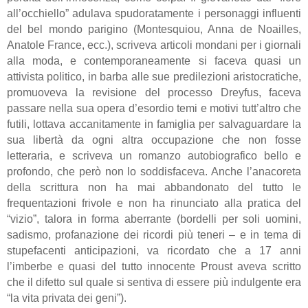
all’occhiello” adulava spudoratamente i personaggi influenti
del bel mondo parigino (Montesquiou, Anna de Noailles,
Anatole France, ecc.), scriveva articoli mondani per i giornali
alla moda, e contemporaneamente si faceva quasi un
attivista politico, in barba alle sue predilezioni aristocratiche,
promuoveva la revisione del processo Dreyfus, faceva
passare nella sua opera d’esordio temi e motivi tutt’altro che
futili, lottava accanitamente in famiglia per salvaguardare la
sua libertà da ogni altra occupazione che non fosse
letteraria, e scriveva un romanzo autobiografico bello e
profondo, che però non lo soddisfaceva. Anche l’anacoreta
della scrittura non ha mai abbandonato del tutto le
frequentazioni frivole e non ha rinunciato alla pratica del
“vizio”, talora in forma aberrante (bordelli per soli uomini,
sadismo, profanazione dei ricordi più teneri – e in tema di
stupefacenti anticipazioni, va ricordato che a 17 anni
l’imberbe e quasi del tutto innocente Proust aveva scritto
che il difetto sul quale si sentiva di essere più indulgente era
“la vita privata dei geni”).