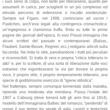
i suoi sensi di colpa, non tanto per liberarsene, quanto per
assumerli in carico, per scioglierli in un più complesso ed
elevato percorso di redenzione e riscatto esistenziale.
Sempre sul Figaro, nel 1908, cominciano ad uscire i
Pastiches, anch’essi legati alla contingenza cronachistica:
un’ingegnosa e clamorosa truffa, finita su tutte le prime
pagine dei giornali dell’epoca. In essi Proust immagina che
alcuni scrittori del passato e contemporanei (Balzac,
Flaubert, Sainte-Beuve, Regnier, ecc.) redigano articoli sulla
faccenda. Ne imita lo stile, parodiandone i tratti più peculiari
e riconoscibili. Si tratta di vera e propria “critica letteraria in
atto” e, per lo scrittore, di una sorta di liberazione dalle voci
estranee che ingombravano la via per trovare la propria
voce, il proprio stile, il proprio temperamento letterario, una
specie di godibilissimo esercizio di “igiene stilistica”.
Nel frattempo, sempre comunque tormentato dalla malattia,
riprende una moderata vita mondana. Passa l’estate del
1907 a Cabourg (dove tornerà tutti gli anni fino al 1914),
modello dell’immaginaria Balbec del romanzo, “perdendo” di
nuovo il suo tempo tra serate di gala, casinò e tentazioni