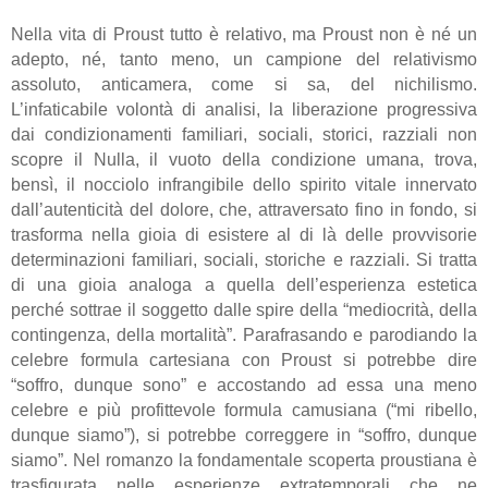
Nella vita di Proust tutto è relativo, ma Proust non è né un
adepto, né, tanto meno, un campione del relativismo
assoluto, anticamera, come si sa, del nichilismo.
L’infaticabile volontà di analisi, la liberazione progressiva
dai condizionamenti familiari, sociali, storici, razziali non
scopre il Nulla, il vuoto della condizione umana, trova,
bensì, il nocciolo infrangibile dello spirito vitale innervato
dall’autenticità del dolore, che, attraversato fino in fondo, si
trasforma nella gioia di esistere al di là delle provvisorie
determinazioni familiari, sociali, storiche e razziali. Si tratta
di una gioia analoga a quella dell’esperienza estetica
perché sottrae il soggetto dalle spire della “mediocrità, della
contingenza, della mortalità”. Parafrasando e parodiando la
celebre formula cartesiana con Proust si potrebbe dire
“soffro, dunque sono” e accostando ad essa una meno
celebre e più profittevole formula camusiana (“mi ribello,
dunque siamo”), si potrebbe correggere in “soffro, dunque
siamo”. Nel romanzo la fondamentale scoperta proustiana è
trasfigurata nelle esperienze extratemporali che ne