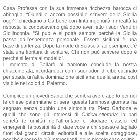
Casa Professa con la sua immensa ricchezza barocca ci
abbaglia. “Quindi è ancora possibile scrivere della Sicilia
oggi?” chiediamo a Carbone con finta ingenuità: in realtà la
risposta la conoscevamo già dopo aver letto i suoi Venti di
Sicilinconia. “Si può e si potrà sempre perché la Sicilia
passa dall’esperienza personale. Essere siciliani è una
base di partenza. Dopo la morte di Sciascia, ad esempio, c’è
stata una fioritura di scritture. Chi non può scrivere dopo è
perché si ferma al modello”.
Il mercato di Ballarò al tramonto conclude la nostra
chiacchierata, ricordandoci con i suoi odori di cibo cucinato
per strada un’altra dominazione siciliana: quella araba, così
visibile nei colori di Palermo.
Complice un giovedì Santo che sembra avere aperto per noi
le chiese palermitane di sera, questa luminosa giornata ha
segnato senza dubbio una sintonia tra Piero Carbone e
quelli che sono gli interessi di
CriticaLetteraria
: la pari
serietà (e umiltà) nell’affrontare e studiare classici ed
emergenti, la possibilità di dare voce a chi spesso è tagliato
fuori dai grandi circuiti editoriali e alle scelte coraggiose,
nonchè spesso le più interessanti, delle piccole case editrici.