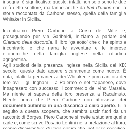
insegna, è significativo: queste, infatti, non solo sono le due
città dello scrittore, ma fanno anche da
trait d’union
con la
storia raccontata da Carbone stesso, quella della famiglia
Whitaker in Sicilia.
Incontriamo Piero Carbone a Corso dei Mille e,
proseguendo per via Garibaldi, iniziamo a parlare del
Giardino della discordia
, il libro “galeotto” che ci ha spinto a
incontrarlo, e che narra le avventure e le imprese
economiche della famiglia inglese nella cittadina
agrigentina.
Agli studiosi della presenza inglese nella Sicilia del XIX
secolo, questo dato appare sicuramente come nuovo. È
nota, infatti, la permanenza dei Whitaker, e prima ancora dei
loro avi – gli Ingham – a Palermo e nel trapanese, dove
intrapresero con successo il commercio del vino Marsala.
Ma niente si sapeva della loro presenza a Racalmuto.
Niente prima che Piero Carbone non ritrovasse
dei
documenti autentici in una discarica a cielo aperto
. E in
seguito a questa scoperta, che sembra uscir fuori da un
racconto di Borges, Piero Carbone si mette a studiare quelle
carte e, come scrive Rosario Lentini nella prefazione al libro,
scopre
disavventure di varia natura che, nel caso specifico,