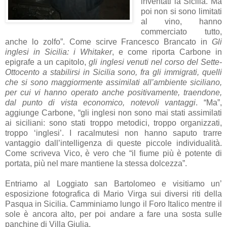
inventati la Sicilia. Ma
poi non si sono limitati
al vino, hanno
commerciato tutto,
anche lo zolfo”. Come scirve Francesco Brancato in
Gli
inglesi in Sicilia: i Whitaker
, e come riporta Carbone in
epigrafe a un capitolo,
gli inglesi venuti nel corso del Sette-
Ottocento a stabilirsi in Sicilia sono, fra gli immigrati, quelli
che si sono maggiormente assimilati all’ambiente siciliano,
per cui vi hanno operato anche positivamente, traendone,
dal punto di vista economico, notevoli vantaggi
. “Ma”,
aggiunge Carbone, “gli inglesi non sono mai stati assimilati
ai siciliani: sono stati troppo metodici, troppo organizzati,
troppo ‘inglesi’. I racalmutesi non hanno saputo trarre
vantaggio dall’intelligenza di queste piccole individualità.
Come scriveva Vico, è vero che “il fiume più è potente di
portata, più nel mare mantiene la stessa dolcezza”.
Entriamo al Loggiato san Bartolomeo e visitiamo un’
esposizione fotografica di Mario Virga sui diversi riti della
Pasqua in Sicilia. Camminiamo lungo il Foro Italico mentre il
sole è ancora alto, per poi andare a fare una sosta sulle
panchine di Villa Giulia.