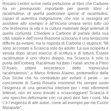
Rosario Lentini scrive nella prefazione al libro che Carbone
ha un prerequisito importante per questo libro: è
racalmutese, di quella particolare specie di racalmutesi,
capaci di autentica indignazione, che non si rassegna ad
assistere allo scempio e all’incuria umana verso tutto ciò
che testimonia la vita e la cultura materiale degli antenati di
quella comunità
. Chiedere a Carbone di parlare della sua
città natale e dell’ovvia filiazione scisciana è una tentazione
difficile da evitare, ma la risposta di Carbone ci stupisce: “Mi
sono accostato a Sciascia solo da adulto. La sua scoperta è
venuta dopo alcuni esercizi di scrittura e di lettura. Essere
racalmutese è uno sforzo doppio, ma Sciascia è solo la
punta dell’iceberg. Racalmuto ha dato i natali anche a Piero
D’Asaro, pittore seicentesco detto ‘monoculus
racalmutensis’; a Marco Antonio Alaimo, protomedico delle
Due Sicilie che ha combattuto per evitare il peste – un
concorrente di Santa Rosalia insomma! Ho sempre avuto
l’esigenza di una gerarchia interiore per i miei riferimenti
letterari, non mi sono trovato a sciascieggiare! Sciascia è
uno specchio deformante con cui però devi fare i conti. Ma
c’è l’esigenza di altri autori, come ad esempio per me Curzio
Malaparte”.