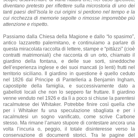
diventano pretesto per riflettere sulla microstoria di uno dei
tanti paesi dell’Isola le cui origini si perdono nel tempo e la
cui ricchezza di memorie sepolte o rimosse imporrebbe più
attenzione e rispetto
.
Passiamo dalla Chiesa della Magione e dallo “lo spasimo”,
antico lazzaretto palermitano, e continuiamo a parlare di
questa miracolata raccolta di lettere, stampe e “pittàzzi” (cioè
contratti matrimoniali) che racconta di un orto, chiamato il
giardino della fontana, e delle sue sorti, sineddoche
dell’esperienza inglese e dei suoi mancati (o lenti) frutti nel
territorio siciliano. Il giardino in questione è quello ceduto
nel 1826 dal Principe di Pantelleria a Benjamin Ingham,
capostipite della famiglia, e successivamente dato a
gabelloti locali che non lo seppero far fruttare. Il giardino
venne venduto nel 1926 e da lì a poco si chiuse la parentesi
racalmutese dei Whitaker. Potrebbe finire così quella che
per i Whitaker fu una speculazione sbagliata e per i
racalmutesi un sogno vanificato, come scrive Carbone
stesso. Ma rimane l’amaro stupore di contestare ancora una
volta l’incuria o, peggio, il totale disinteresse verso la
conservazione di documenti storici. Tra le pagine del