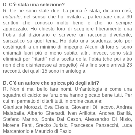
D. C’è stata una selezione?
R. Ce ne sono state due. La prima è stata, diciamo così,
naturale
, nel senso che ho invitato a partecipare circa 30
scrittori che conosco molto bene e che ho sempre
apprezzato. Ho chiesto loro di scegliere liberamente una
Fobia dal dizionario e scrivere un racconto divertente,
sarcastico su quel tema. Ho dato una scadenza solo per
costringerli a un minimo di impegno. Alcuni di loro si sono
chiamati fuori più o meno subito, altri, invece, sono stati
eliminati per “ritardi” nella scelta della Fobia (che poi altro
non è che disinteresse al progetto). Alla fine sono arrivati 23
racconti, dei quali 15 sono in antologia.
D. C’è un autore che spicca più degli altri?
R. Non è mai bello fare nomi. Un’antologia è come una
squadra di calcio: se funziona hanno giocato bene tutti. Per
cui mi permetto di citarli tutti, in ordine casuale:
Gianluca Morozzi, Eva Clesis, Giovanni Di Iacovo, Andrea
Malabaila, Alberto Gherardi, Ivan Arillotta, Andrea Barillà,
Stefano Marino, Sonia Dal Cason, Alessandro Di Nisio,
Morena Fanti, Srecko Jurisic, Francesca Panzacchi, Luca
Marcantonio e Maurizio di Fazio.