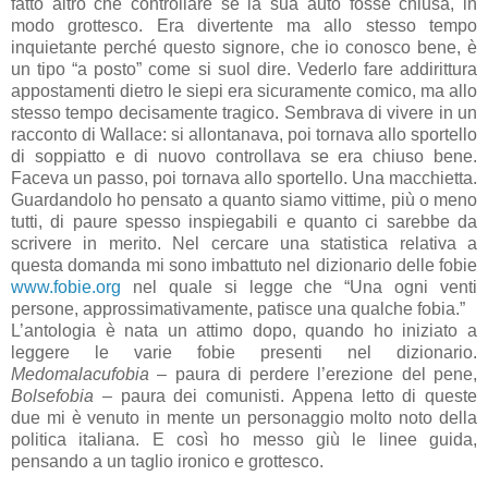
fatto altro che controllare se la sua auto fosse chiusa, in
modo grottesco. Era divertente ma allo stesso tempo
inquietante perché questo signore, che io conosco bene, è
un tipo “a posto” come si suol dire. Vederlo fare addirittura
appostamenti dietro le siepi era sicuramente comico, ma allo
stesso tempo decisamente tragico. Sembrava di vivere in un
racconto di Wallace: si allontanava, poi tornava allo sportello
di soppiatto e di nuovo controllava se era chiuso bene.
Faceva un passo, poi tornava allo sportello. Una macchietta.
Guardandolo ho pensato a quanto siamo vittime, più o meno
tutti, di paure spesso inspiegabili e quanto ci sarebbe da
scrivere in merito. Nel cercare una statistica relativa a
questa domanda mi sono imbattuto nel dizionario delle fobie
www.fobie.org
nel quale si legge che “Una ogni venti
persone, approssimativamente, patisce una qualche fobia.”
L’antologia è nata un attimo dopo, quando ho iniziato a
leggere le varie fobie presenti nel dizionario.
Medomalacufobia
– paura di perdere l’erezione del pene,
Bolsefobia
– paura dei comunisti. Appena letto di queste
due mi è venuto in mente un personaggio molto noto della
politica italiana. E così ho messo giù le linee guida,
pensando a un taglio ironico e grottesco.