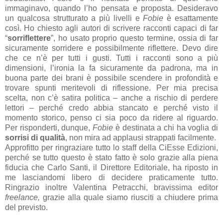
immaginavo, quando l’ho pensata e proposta. Desideravo
un qualcosa strutturato a più livelli e
Fobie
è esattamente
così. Ho chiesto agli autori di scrivere racconti capaci di far
“
sorriflettere
”, ho usato proprio questo termine, ossia di far
sicuramente sorridere e possibilmente riflettere. Devo dire
che ce n’è per tutti i gusti. Tutti i racconti sono a più
dimensioni, l’ironia la fa sicuramente da padrona, ma in
buona parte dei brani è possibile scendere in profondità e
trovare spunti meritevoli di riflessione. Per mia precisa
scelta, non c’è satira politica – anche a rischio di perdere
lettori – perché credo abbia stancato e perché visto il
momento storico, penso ci sia poco da ridere al riguardo.
Per risponderti, dunque,
Fobie
è destinata a chi ha voglia di
sorrisi di qualità
, non mira ad applausi strappati facilmente.
Approfitto per ringraziare tutto lo staff della CiEsse Edizioni,
perché se tutto questo è stato fatto è solo grazie alla piena
fiducia che Carlo Santi, il Direttore Editoriale, ha riposto in
me lasciandomi libero di decidere praticamente tutto.
Ringrazio inoltre Valentina Petracchi, bravissima editor
freelance,
grazie alla quale siamo riusciti a chiudere prima
del previsto.