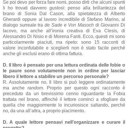
Se poi devo per forza fare nomi, posso dirti che alcuni spunti
li ho trovati davvero gustosi: penso alla brillantezza del
brano di Sonia Dal Cason, alla spietatezza di Alberto
Gherardi oppure al lavoro incredibile di Stefano Marino, al
dialogo surreale tra
de Sade
e
Von
Masoch
di Giovanni Di
Iacovo, ma anche all’ironia creativa di Eva Clesis, di
Alessandro Di Nisio e di Morena Fanti. Ecco, questi mi sono
particolarmente piaciuti, ma ripeto: sono 15 racconti di
valore inconfutabile e sceglierli non è stato facile perché
anche gli esclusi erano di ottima fattura.
D. Il libro è pensato per una lettura ordinata delle fobie o
le paure sono volutamente non in ordine per lasciar
libero il lettore a stabilire un percorso personale?
R. Assolutamente no. Il libro si può leggere ordinatamente
ma anche
random.
Proprio per questo ogni racconto è
preceduto da un brevissimo cenno riguardante la Fobia
trattata nel brano, affinché il lettore cominci a sfogliare da
quella che maggiormente lo incuriosisce saltando, perché
no, da una all’altra, a proprio piacimento.
D. A quale lettore pensavi nell’organizzare e curare il
progetto?