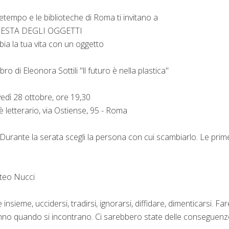
etempo e le biblioteche di Roma ti invitano a
FESTA DEGLI OGGETTI
ia la tua vita con un oggetto
libro di Eleonora Sottili "ll futuro è nella plastica"
edì 28 ottobre, ore 19,30
è letterario, via Ostiense, 95 - Roma
. Durante la serata scegli la persona con cui scambiarlo. Le prim
tteo Nucci
ieme, uccidersi, tradirsi, ignorarsi, diffidare, dimenticarsi. Far
fanno quando si incontrano. Ci sarebbero state delle conseguenz