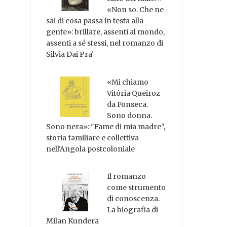
«Non so. Che ne
sai di cosa passa in testa alla
gente»: brillare, assenti al mondo,
assenti a sé stessi, nel romanzo di
Silvia Dai Pra'
«Mi chiamo
Vitória Queiroz
da Fonseca.
Sono donna.
Sono nera»: "Fame di mia madre",
storia familiare e collettiva
nell'Angola postcoloniale
Il romanzo
come strumento
di conoscenza.
La biografia di
Milan Kundera