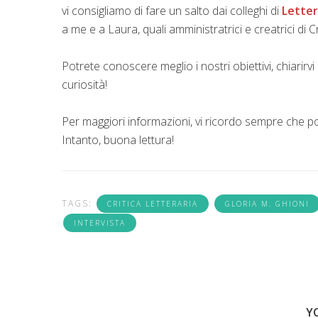
vi consigliamo di fare un salto dai colleghi di
Lette
a me e a Laura, quali amministratrici e creatrici di C
Potrete conoscere meglio i nostri obiettivi, chiarir
curiosità!
Per maggiori informazioni, vi ricordo sempre che p
Intanto, buona lettura!
TAGS:
CRITICA LETTERARIA
GLORIA M. GHIONI
INTERVISTA
Y