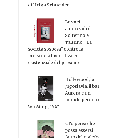
di Helga Schneider
Le voci
autorevoli di
Solferino e
Taurino. “La
società sospesa” contro la
precarietà lavorativa ed
esistenziale del presente
Hollywood, la
Jugoslavia, il bar
Aurora e un
mondo perduto:
Wu Ming, "54"
«Tu pensi che
possa essersi
fatto del male?»