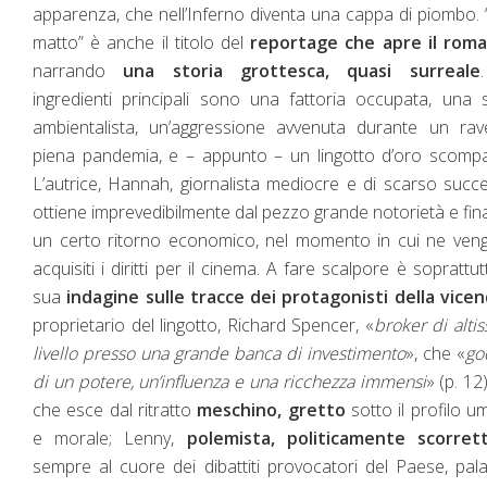
apparenza, che nell’Inferno diventa una cappa di piombo.
matto” è anche il titolo del
reportage che apre il rom
narrando
una storia grottesca, quasi surreale
ingredienti principali sono una fattoria occupata, una 
ambientalista, un’aggressione avvenuta durante un rav
piena pandemia, e – appunto – un lingotto d’oro scomp
L’autrice, Hannah, giornalista mediocre e di scarso succ
ottiene imprevedibilmente dal pezzo grande notorietà e fi
un certo ritorno economico, nel momento in cui ne ven
acquisiti i diritti per il cinema. A fare scalpore è soprattut
sua
indagine sulle tracce dei protagonisti della vice
proprietario del lingotto, Richard Spencer, «
broker di alti
livello presso una grande banca di investimento
», che «
go
di un potere, un’influenza e una ricchezza immensi
» (p. 12
che esce dal ritratto
meschino, gretto
sotto il profilo 
e morale; Lenny,
polemista, politicamente scorret
sempre al cuore dei dibattiti provocatori del Paese, pal