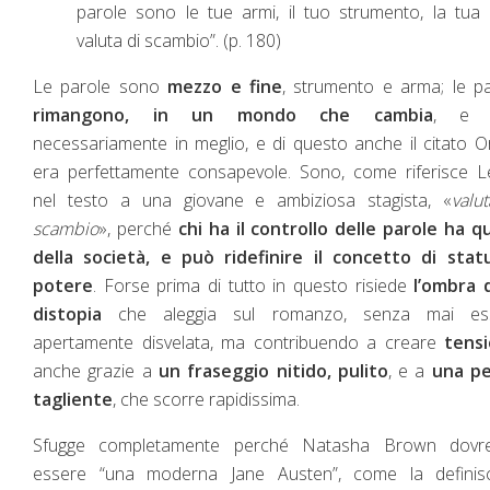
parole sono le tue armi, il tuo strumento, la tua
valuta di scambio”. (p. 180)
Le parole sono
mezzo e fine
, strumento e arma; le p
rimangono, in un mondo che cambia
, e 
necessariamente in meglio, e di questo anche il citato O
era perfettamente consapevole. Sono, come riferisce L
nel testo a una giovane e ambiziosa stagista, «
valu
scambio
», perché
chi ha il controllo delle parole ha q
della società, e può ridefinire il concetto di stat
potere
. Forse prima di tutto in questo risiede
l’ombra 
distopia
che aleggia sul romanzo, senza mai es
apertamente disvelata, ma contribuendo a creare
tens
anche grazie a
un fraseggio nitido, pulito
, e a
una p
tagliente
, che scorre rapidissima.
Sfugge completamente perché Natasha Brown dovr
essere “una moderna Jane Austen”, come la definisc