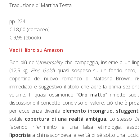
Traduzione di Martina Testa
pp. 224
€ 18,00 (cartaceo)
€ 9,99 (ebook)
Vedi il libro su Amazon
Ben più dell’
Universality
che campeggia, insieme a un lin
(12,5 kg,
Fine Gold
) quasi sospeso su un fondo nero, s
copertina del nuovo romanzo di Natasha Brown, ris
immediato e suggestivo il titolo che apre la prima sezion
volume. Il quasi ossimorico “
Oro matto
” rimette subi
discussione il concetto condiviso di valore: ciò che è pre
per eccellenza diventa
elemento incongruo, sfuggen
sottile
copertura di una realtà ambigua
. Lo stesso D
facendo riferimento a una falsa etimologia, assoc
l’
ipocrisia
a chi nascondeva la verità di sé sotto una lucci