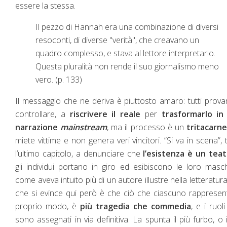
essere la stessa.
Il pezzo di Hannah era una combinazione di diversi
resoconti, di diverse "verità", che creavano un
quadro complesso, e stava al lettore interpretarlo.
Questa pluralità non rende il suo giornalismo meno
vero. (p. 133)
Il messaggio che ne deriva è piuttosto amaro: tutti prov
controllare, a
riscrivere il reale
per
trasformarlo in
narrazione
mainstream
, ma il processo è un
tritacarne
miete vittime e non genera veri vincitori. “Si va in scena”, t
l’ultimo capitolo, a denunciare che
l’esistenza è un tea
gli individui portano in giro ed esibiscono le loro masc
come aveva intuito più di un autore illustre nella letteratura
che si evince qui però è che ciò che ciascuno rappresen
proprio modo, è
più tragedia che commedia
, e i ruol
sono assegnati in via definitiva. La spunta il più furbo, o i