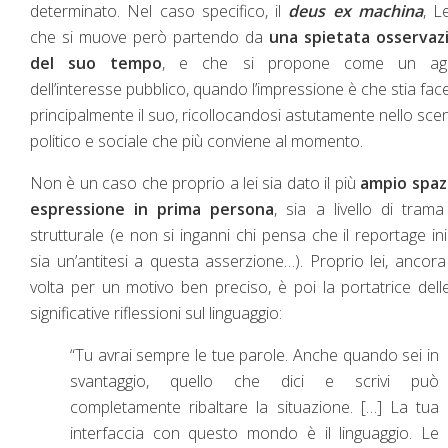
determinato. Nel caso specifico, il
deus ex machina
, L
che si muove però partendo da
una spietata osservaz
del suo tempo
, e che si propone come un ag
dell’interesse pubblico, quando l’impressione è che stia fa
principalmente il suo, ricollocandosi astutamente nello sce
politico e sociale che più conviene al momento.
Non è un caso che proprio a lei sia dato il più
ampio spazi
espressione in prima persona
, sia a livello di tram
strutturale (e non si inganni chi pensa che il reportage ini
sia un’antitesi a questa asserzione…). Proprio lei, ancor
volta per un motivo ben preciso, è poi la portatrice dell
significative riflessioni sul linguaggio:
“Tu avrai sempre le tue parole. Anche quando sei in
svantaggio, quello che dici e scrivi può
completamente ribaltare la situazione. […] La tua
interfaccia con questo mondo è il linguaggio. Le