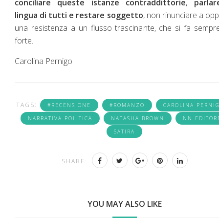
conciliare queste istanze contraddittorie
,
parlar
lingua di tutti e restare soggetto
, non rinunciare a op
una resistenza a un flusso trascinante, che si fa sempr
forte.
Carolina Pernigo
TAGS:
#RECENSIONE
#ROMANZO
CAROLINA PERNI
NARRATIVA POLITICA
NATASHA BROWN
NN EDITOR
SATIRA
SHARE:
YOU MAY ALSO LIKE