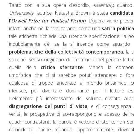
Tanto con la sua opera d’esordio,
Assembly
, quanto
Universality
l’autrice, Natasha Brown, è stata
candidata
l’
Orwell Prize for Political Fiction
. L’opera viene prese
infatti, anche nel lancio italiano, come una
satira politic
tale etichetta richiede una ulteriore specificazione: la pol
indubbiamente c’è, se la si intende come sguardo s
problematiche della collettività contemporanea
, la 
solo nel senso originario del termine e del genere letter
quella della
critica sferzante
. Manca la compon
umoristica che ci si sarebbe potuti attendere, o for
qualcosa di troppo ancorato al mondo britannico, cu
riferisce, per diventare dominante per il lettore est
L’elemento più interessante del volume diventa allor
disgregazione dei punti di vista
, e di conseguenza d
verità; le prospettive di sovrappongono e spesso deli
quadri contrastanti; la parola è vettore di storie, non s
coincidenti, anche quando apparentemente dovreb