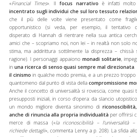
«
Financial Times
»
. Il
focus narrativo
è infatti molt
incentrato sugli individui che sul loro tessuto relazio
che il più delle volte viene presentato come fragil
opportunistico (si veda, per esempio, il tentativo q
disperato di Hannah di rientrare nella sua antica cerch
amici che – scopriamo noi, non lei – in realtà non solo n
stima, ma addirittura sottilmente la disprezza – chissà
ragione). I personaggi appaiono
monadi solitarie
, impe
in
una ricerca di senso quasi sempre mal direzionata
.
il cinismo
in qualche modo premia, e a un prezzo troppo 
quantomeno dal punto di vista della
compromissione mo
Anche il concetto di universalità si rovescia, come quasi tu
presupposti iniziali, in corso d’opera: da slancio utopistic
un mondo migliore diventa sinonimo di
riconoscibilit
anche di rinuncia alla propria individualità
per offrirsi
merce di massa («
la riconoscibilità – l’universalità 
richiede dettagli
», commenta Lenny a p. 208). La sfida all