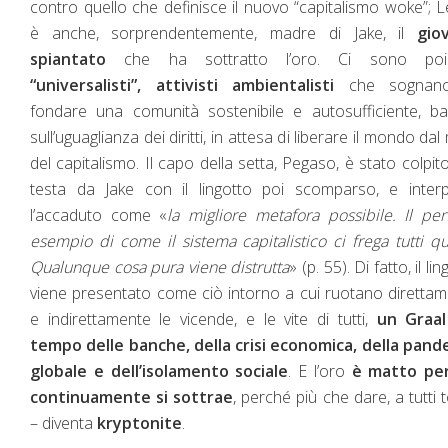
contro quello che definisce il nuovo “capitalismo woke”; 
è anche, sorprendentemente, madre di Jake, il
gio
spiantato
che ha sottratto l’oro. Ci sono poi
“universalisti”, attivisti ambientalisti
che sognano
fondare una comunità sostenibile e autosufficiente, b
sull’uguaglianza dei diritti, in attesa di liberare il mondo dal
del capitalismo. Il capo della setta, Pegaso, è stato colpito
testa da Jake con il lingotto poi scomparso, e interp
l’accaduto come «
la migliore metafora possibile. Il per
esempio di come il sistema capitalistico ci frega tutti qu
Qualunque cosa pura viene distrutta
» (p. 55). Di fatto, il li
viene presentato come ciò intorno a cui ruotano diretta
e indirettamente le vicende, e le vite di tutti,
un Graal
tempo delle banche, della crisi economica, della pand
globale e dell’isolamento sociale
. E l’oro
è matto pe
continuamente si sottrae
, perché più che dare, a tutti t
– diventa
kryptonite
.