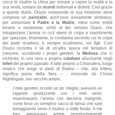
cerca di risalire la china per tornare a capire la realtà e la
sua verità, lontano da
ricordi
deformati e distorti. Così grazie
a questo diario, Orazio comprende la sua missione: deve
compiere un
parricidio
, anch'esso ovviamente
simbolico,
per annientare
il Padre e la Madre
, intesi come entità
binarie e mostruose, simili al dio romano Giano, che
intrappolano l'anima in cicli eterni di colpa e inaridimento
per spezzare, finalmente, la condanna secondo cui le colpe
dei padri ricadono, e sempre ricadranno, sui figli. Così
Orazio incontra il sé di un’altra epoca nel tentativo di
crescere, uccidendo i propri genitori, la
Medusa
che ci
inchioda, in una vera e propria
catabasi
allucinante negli
inferi
del proprio passato. Il tutto proprio a Chianafera, luogo
mistico che sorge ai piedi di Butera – che, alla lettera,
significa piana della fiera – , rievocato da Chiara
Nightingale, suo vecchio amore.
I miei genitori, ricordo un po’ meglio, avevano un
rapporto ipnotizzante con i miei nervi:
esaminavano l’anima con decisiva malignità,
come fossi un semplice sacco di farina che sale
torreggiando verso il mulino a notte fonda. A me
loro apparivano anime provvisoriamente