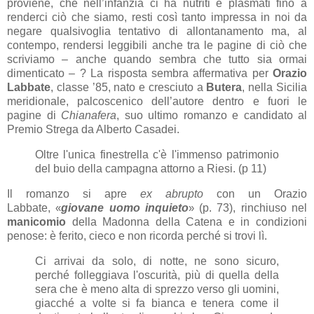
proviene, che nell’infanzia ci ha nutriti e plasmati fino a
renderci ciò che siamo, resti così tanto impressa in noi da
negare qualsivoglia tentativo di allontanamento ma, al
contempo, rendersi leggibili anche tra le pagine di ciò che
scriviamo – anche quando sembra che tutto sia ormai
dimenticato – ? La risposta sembra affermativa per
Orazio
Labbate
, classe ’85, nato e cresciuto a
Butera
, nella Sicilia
meridionale, palcoscenico dell’autore dentro e fuori le
pagine di
Chianafera
, suo ultimo romanzo e candidato al
Premio Strega da Alberto Casadei.
Oltre l'unica finestrella c'è l'immenso patrimonio
del buio della campagna attorno a Riesi. (p 11)
Il romanzo si apre
ex abrupto
con un Orazio
Labbate,
giovane uomo inquieto
(p. 73), rinchiuso nel
«
»
manicomio
della Madonna della Catena e in condizioni
penose: è ferito, cieco e non ricorda perché si trovi lì.
Ci arrivai da solo, di notte, ne sono sicuro,
perché folleggiava l'oscurità, più di quella della
sera che è meno alta di sprezzo verso gli uomini,
giacché a volte si fa bianca e tenera come il