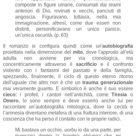
composte in figure umane, consumati dai reami
anteriori di Dio, rovinati e vecchi, panciuti di
angoscia. Figuravano, tuttavia, nella mia
immaginazione, altresì, come due esseri non
distinti, personificavano un unico panico,
un’unica oscurità. (p. 63)
Il romanzo si configura quindi come un'
autobiografia
proiettata nella dimensione del
mito
, dove l'approdo all'età
adulta non avviene per via cronologica, ma
concentricamente attraverso il
sacrificio
e il confronto
violento con i fantasmi del passato e della famiglia,
spezzando, finalmente, il ciclo di questo eterno ritorno
dell'uguale che altro non è che un
trauma generazionale
mai veramente guarito. E simbolico è anche il suo essere
cieco
: i profeti, i cantori nell’antichità, come
Tiresia
o
Omero
, lo sono sempre e deve esserlo anche lui per
raccontare un’autobiografia mitologica, dove la cecità e
l’amnesia diventano metafora di una frattura interiore, di una
coscienza che ha perso il contatto con le proprie radici.
Mi bastava un occhio,
uorbu
io da una parte, per
riversarci dentro la tenebra oblunga che mi