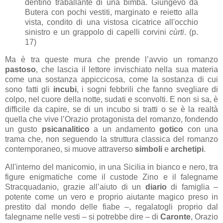
dentino traballante di una bimba. Giungevo da
Butera con pochi vestiti, marginato e reietto alla
vista, condito di una vistosa cicatrice all'occhio
sinistro e un grappolo di capelli corvini
cùrti
. (p.
17)
Ma è tra queste mura che prende l’avvio un romanzo
pastoso
, che lascia il lettore invischiato nella sua materia
come una sostanza appiccicosa, come la sostanza di cui
sono fatti gli
incubi
, i sogni febbrili che fanno svegliare di
colpo, nel cuore della notte, sudati e sconvolti. E non si sa, è
difficile da capire, se di un incubo si tratti o se è la realtà
quella che vive l’Orazio protagonista del romanzo, fondendo
un gusto
psicanalitico
a un andamento
gotico
con una
trama che, non seguendo la struttura classica del romanzo
contemporaneo, si muove attraverso
simboli
e
archetipi
.
All'interno del manicomio, in una Sicilia in bianco e nero, tra
figure enigmatiche come il custode Zino e il falegname
Stracquadanio, grazie all’aiuto di un
diario
di famiglia –
potente come un vero e proprio aiutante magico preso in
prestito dal mondo delle fiabe –, regalatogli proprio dal
falegname nelle vesti – si potrebbe dire – di
Caronte
, Orazio