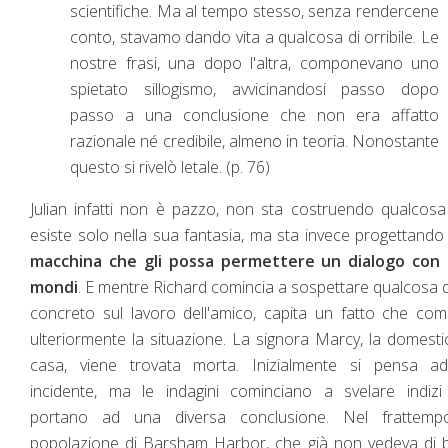
scientifiche. Ma al tempo stesso, senza rendercene
conto, stavamo dando vita a qualcosa di orribile. Le
nostre frasi, una dopo l'altra, componevano uno
spietato sillogismo, avvicinandosi passo dopo
passo a una conclusione che non era affatto
razionale né credibile, almeno in teoria. Nonostante
questo si rivelò letale. (p. 76)
Julian infatti non è pazzo, non sta costruendo qualcos
esiste solo nella sua fantasia, ma sta invece progettand
macchina che gli possa permettere un dialogo con a
mondi
. E mentre Richard comincia a sospettare qualcosa d
concreto sul lavoro dell'amico, capita un fatto che com
ulteriormente la situazione. La signora Marcy, la domesti
casa, viene trovata morta. Inizialmente si pensa a
incidente, ma le indagini cominciano a svelare indizi
portano ad una diversa conclusione. Nel frattemp
popolazione di Barsham Harbor, che già non vedeva di 