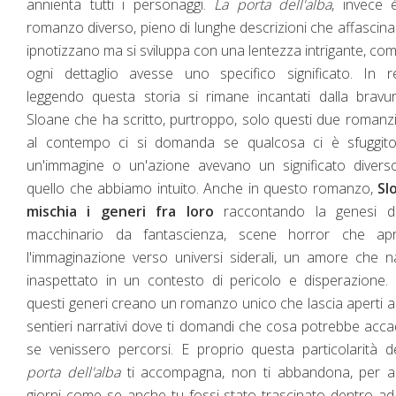
annienta tutti i personaggi.
La porta dell'alba
, invece 
romanzo diverso, pieno di lunghe descrizioni che affascin
ipnotizzano ma si sviluppa con una lentezza intrigante, co
ogni dettaglio avesse uno specifico significato. In r
leggendo questa storia si rimane incantati dalla bravu
Sloane che ha scritto, purtroppo, solo questi due romanz
al contempo ci si domanda se qualcosa ci è sfuggito
un'immagine o un'azione avevano un significato divers
quello che abbiamo intuito. Anche in questo romanzo,
Sl
mischia i generi fra loro
raccontando la genesi d
macchinario da fantascienza, scene horror che ap
l'immaginazione verso universi siderali, un amore che 
inaspettato in un contesto di pericolo e disperazione. 
questi generi creano un romanzo unico che lascia aperti a
sentieri narrativi dove ti domandi che cosa potrebbe acc
se venissero percorsi. E proprio questa particolarità 
porta dell'alba
ti accompagna, non ti abbandona, per al
giorni come se anche tu fossi stato trascinato dentro a