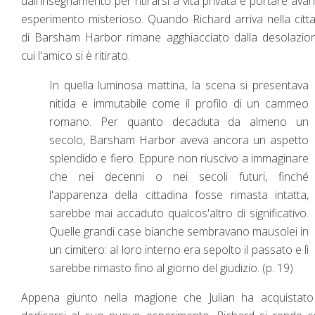
dall'insegnamento per ritirarsi a vita privata e portare avan
esperimento misterioso. Quando Richard arriva nella citt
di Barsham Harbor rimane agghiacciato dalla desolazio
cui l'amico si è ritirato.
In quella luminosa mattina, la scena si presentava
nitida e immutabile come il profilo di un cammeo
romano. Per quanto decaduta da almeno un
secolo, Barsham Harbor aveva ancora un aspetto
splendido e fiero. Eppure non riuscivo a immaginare
che nei decenni o nei secoli futuri, finché
l'apparenza della cittadina fosse rimasta intatta,
sarebbe mai accaduto qualcos'altro di significativo.
Quelle grandi case bianche sembravano mausolei in
un cimitero: al loro interno era sepolto il passato e lì
sarebbe rimasto fino al giorno del giudizio. (p. 19)
Appena giunto nella magione che Julian ha acquistato