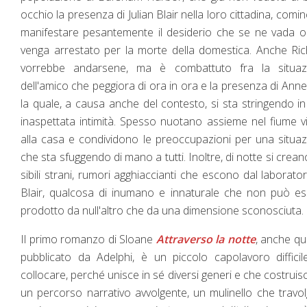
occhio la presenza di Julian Blair nella loro cittadina, comin
manifestare pesantemente il desiderio che se ne vada 
venga arrestato per la morte della domestica. Anche Ri
vorrebbe andarsene, ma è combattuto fra la situaz
dell'amico che peggiora di ora in ora e la presenza di Ann
la quale, a causa anche del contesto, si sta stringendo i
inaspettata intimità. Spesso nuotano assieme nel fiume v
alla casa e condividono le preoccupazioni per una situa
che sta sfuggendo di mano a tutti. Inoltre, di notte si crean
sibili strani, rumori agghiaccianti che escono dal laborator
Blair, qualcosa di inumano e innaturale che non può e
prodotto da null'altro che da una dimensione sconosciuta.
Il primo romanzo di Sloane
Attraverso la notte
, anche q
pubblicato da Adelphi, è un piccolo capolavoro diffici
collocare, perché unisce in sé diversi generi e che costrui
un percorso narrativo avvolgente, un mulinello che travo