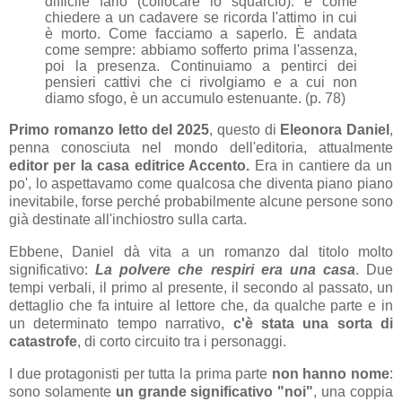
difficile farlo (collocare lo squarcio): è come
chiedere a un cadavere se ricorda l'attimo in cui
è morto. Come facciamo a saperlo.
È andata
come sempre: abbiamo sofferto prima l'assenza,
poi la presenza. Continuiamo a pentirci dei
pensieri cattivi che ci rivolgiamo e a cui non
diamo sfogo, è un accumulo estenuante. (p. 78)
Primo romanzo letto del 2025
, questo di
Eleonora Daniel
,
penna conosciuta nel mondo dell'editoria, attualmente
editor per la casa editrice Accento.
Era in cantiere da un
po', lo aspettavamo come qualcosa che diventa piano piano
inevitabile, forse perché probabilmente alcune persone sono
già destinate all'inchiostro sulla carta.
Ebbene, Daniel dà vita a un romanzo dal titolo molto
significativo:
La polvere che respiri era una casa
. Due
tempi verbali, il primo al presente, il secondo al passato, un
dettaglio che fa intuire al lettore che, da qualche parte e in
un determinato tempo narrativo,
c'è stata una sorta di
catastrofe
, di corto circuito tra i personaggi.
I due protagonisti per tutta la prima parte
non hanno nome
:
sono solamente
un grande significativo "noi"
, una coppia