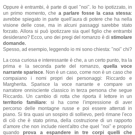
Oppure è entrambi, è parte di quel "noi". Io ho ipotizzato, in
un primo momento, che
a parlare fosse la casa stessa
:
avrebbe spiegato in parte quell'aura di potere che ha nella
visione delle cose, ma in alcuni passaggi sarebbe stato
forzato. Allora si può ipotizzare sia quel figlio che entrambi
desiderano? Ecco, uno dei pregi del romanzo è di
stimolare
domande.
Spesso, ad esempio, leggendo io mi sono chiesta: "noi" chi?
La cosa curiosa e interessante è che, a un certo punto, tra la
prima e la seconda parte del romanzo,
quella voce
narrante sparisce
. Non è un caso, come non è un caso che
compaiano i nomi propri dei personaggi: Riccardo e
Margherita. Sparisce la voce narrante e compare un
narratore onnisciente classico in terza persona che segue
Riccardo. Un cambio di rotta che riporta il lettore in un
territorio familiare
: si ha come l'impressione di aver
percorso delle montagne russe e poi essere atterrati in
piano. Si tira quasi un sospiro di sollievo, però rimane l'eco
di ciò che è stato prima, della costruzione di un rapporto
d'amore che non include nient'altro che quel "noi" e proprio
quando
prova a espandere in tre corpi quelli che