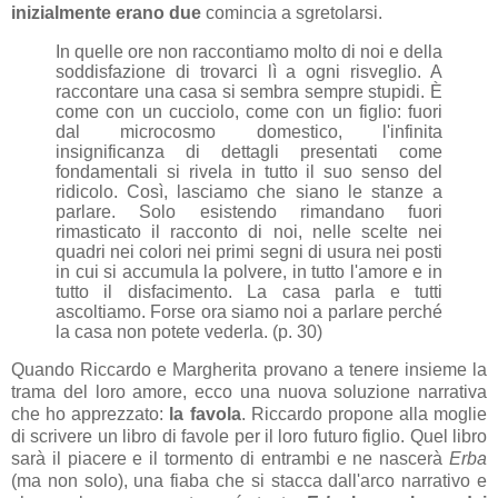
inizialmente erano due
comincia a sgretolarsi.
In quelle ore non raccontiamo molto di noi e della
soddisfazione di trovarci lì a ogni risveglio. A
raccontare una casa si sembra sempre stupidi. È
come con un cucciolo, come con un figlio: fuori
dal microcosmo domestico, l'inf
inita
insignificanza di dettagli presentati come
fondamentali si rivela in tutto il suo senso del
ridicolo. Così, lasciamo che siano le stanze a
parlare. Solo esistendo rimandano fuori
rimasticato il racconto di noi, nelle scelte nei
quadri nei colori nei primi segni di usura nei posti
in cui si accumula la polvere, in tutto l'amore e in
tutto il disfacimento. La casa parla e tutti
ascoltiamo. Forse ora siamo noi a parlare perché
la casa non potete vederla. (p. 30)
Quando Riccardo e Margherita provano a tenere insieme la
trama del loro amore, ecco una nuova soluzione narrativa
che ho apprezzato:
la favola
. Riccardo propone alla moglie
di scrivere un libro di favole per il loro futuro figlio. Quel libro
sarà il piacere e il tormento di entrambi e ne nascerà
Erba
(ma non solo), una fiaba che si stacca dall'arco narrativo e