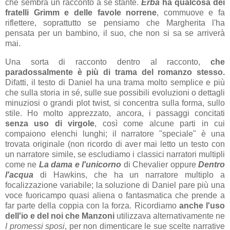
che sembra un racconto a sé stante.
Erba
ha qualcosa dei
fratelli Grimm e delle favole norrene
, commuove e fa
riflettere, soprattutto se pensiamo che Margherita l'ha
pensata per un bambino, il suo, che non si sa se arriverà
mai.
Una sorta di racconto dentro al racconto,
che
paradossalmente è più di trama del romanzo stesso.
Difatti, il testo di Daniel ha una trama molto semplice e più
che sulla storia in sé, sulle sue possibili evoluzioni o dettagli
minuziosi o grandi plot twist, si concentra sulla forma, sullo
stile. Ho molto apprezzato, ancora, i passaggi concitati
senza uso di virgole
, così come alcune parti in cui
compaiono elenchi lunghi; il narratore "speciale" è una
trovata originale (non ricordo di aver mai letto un testo con
un narratore simile, se escludiamo i classici narratori multipli
come ne
La dama e l'unicorno
di Chevalier oppure
Dentro
l'acqua
di Hawkins, che ha un narratore multiplo a
focalizzazione variabile; la soluzione di Daniel pare più una
voce fuoricampo quasi aliena o fantasmatica che prende a
far parte della coppia con la forza. Ricordiamo
anche l'uso
dell'io e del noi che Manzoni
utilizzava alternativamente ne
I promessi sposi
, per non dimenticare le sue scelte narrative