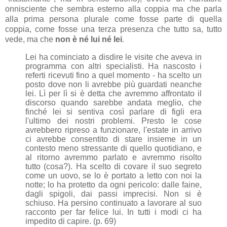
onnisciente che sembra esterno alla coppia ma che parla
alla prima persona plurale come fosse parte di quella
coppia, come fosse una terza presenza che tutto sa, tutto
vede, ma che
non è né lui né lei
.
Lei ha cominciato a disdire le visite che aveva in
programma con altri specialisti. Ha nascosto i
referti ricevuti fino a quel momento - ha scelto un
posto dove non li avrebbe più guardati neanche
lei. Lì per lì si è detta che avremmo affrontato il
discorso quando sarebbe andata meglio, che
finché lei si sentiva così parlare di figli era
l'ultimo dei nostri problemi. Presto le cose
avrebbero ripreso a funzionare, l'estate in arrivo
ci avrebbe consentito di stare insieme in un
contesto meno stressante di quello quotidiano, e
al ritorno avremmo parlato e avremmo risolto
tutto (cosa?). Ha scelto di covare il suo segreto
come un uovo, se lo è portato a letto con noi la
notte; lo ha protetto da ogni pericolo: dalle faine,
dagli spigoli, dai passi imprecisi. Non si è
schiuso. Ha persino continuato a lavorare al suo
racconto per far felice lui. In tutti i modi ci ha
impedito di capire. (p. 69)