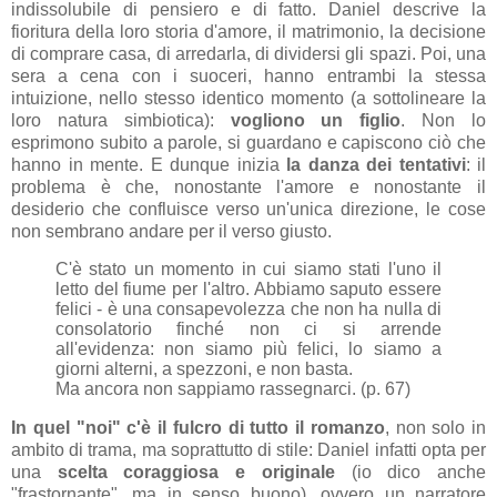
indissolubile di pensiero e di fatto. Daniel descrive la
fioritura della loro storia d'amore, il matrimonio, la decisione
di comprare casa, di arredarla, di dividersi gli spazi. Poi, una
sera a cena con i suoceri, hanno entrambi la stessa
intuizione, nello stesso identico momento (a sottolineare la
loro natura simbiotica):
vogliono un figlio
. Non lo
esprimono subito a parole, si guardano e capiscono ciò che
hanno in mente. E dunque inizia
la danza dei tentativi
: il
problema è che, nonostante l'amore e nonostante il
desiderio che confluisce verso un'unica direzione, le cose
non sembrano andare per il verso giusto.
C'è stato un momento in cui siamo stati l'uno il
letto del fiume per l'altro. Abbiamo saputo essere
felici - è una consapevolezza che non ha nulla di
consolatorio finché non ci si arrende
all'evidenza: non siamo più felici, lo siamo a
giorni alterni, a spezzoni, e non basta.
Ma ancora non sappiamo rassegnarci. (p. 67)
In quel "noi" c'è il fulcro di tutto il romanzo
, non solo in
ambito di trama, ma soprattutto di stile: Daniel infatti opta per
una
scelta coraggiosa e originale
(io dico anche
"frastornante", ma in senso buono), ovvero un narratore