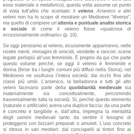
esso materiale o metaforico), questa volta assume un punto
di vista tutt’altro che scontato: il
veleno
.
Arsenico e altri
veleni
non ha lo scopo di mostrare un Medioevo “diverso”,
ma quello di compiere un’
attenta e puntuale analisi storica
e sociale
di come il veleno fosse
«qualcosa di
eccezionalmente ordinario»
(p. 10).
Se oggi pensiamo al veleno, sicuramente appariranno, nelle
nostre menti, immagini di omicidi, vendette e rancori; scene
legate perlopiù all’uso femminile. È proprio da qui che parte
questo volume perché, se oggi il veleno è femminile e
donna (forse tra i luoghi comuni più diffusi nella Storia), nel
Medioevo ne usufruiva l’intera società: dai ricchi fino alle
classi più umili. L’arsenico, la belladonna e tutti gli altri
veleni facevano parte della
quotidianità medievale
sia
materialmente sia concettualmente, percorrendo
trasversalmente tutta la società. Sì, perché questo elemento
(naturale o artificiale) aveva una duplice faccia: da una parte
è concreto e tangibile e, dall’altra, impregna la mentalità
degli uomini medievali tanto da sentire il bisogno di
proteggersi con bizzarri preparati o amuleti. L’uso concreto
si ritrova in vari mestieri: dal conciapelli ai tintori fino ai