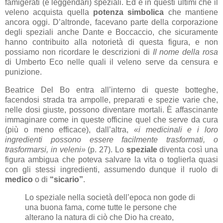
famigerati (e leggendari) speziali. Ed è in questi ultimi che il
veleno acquista quella
potenza simbolica
che mantiene
ancora oggi. D’altronde, facevano parte della corporazione
degli speziali anche Dante e Boccaccio, che sicuramente
hanno contribuito alla notorietà di questa figura, e non
possiamo non ricordare le descrizioni di
Il nome della rosa
di Umberto Eco nelle quali il veleno serve da censura e
punizione.
Beatrice Del Bo entra all’interno di queste botteghe,
facendosi strada tra ampolle, preparati e spezie varie che,
nelle dosi giuste, possono diventare mortali. È affascinante
immaginare come in queste officine quel che serve da cura
(più o meno efficace), dall’altra,
«i medicinali e i loro
ingredienti possono essere facilmente trasformati, o
trasformarsi, in veleni»
(p. 27). Lo
speziale
diventa così una
figura ambigua che poteva salvare la vita o toglierla quasi
con gli stessi ingredienti, assumendo dunque il ruolo di
medico
o di
“sicario”
.
Lo speziale nella società dell’epoca non gode di
una buona fama, come tutte le persone che
alterano la natura di ciò che Dio ha creato,