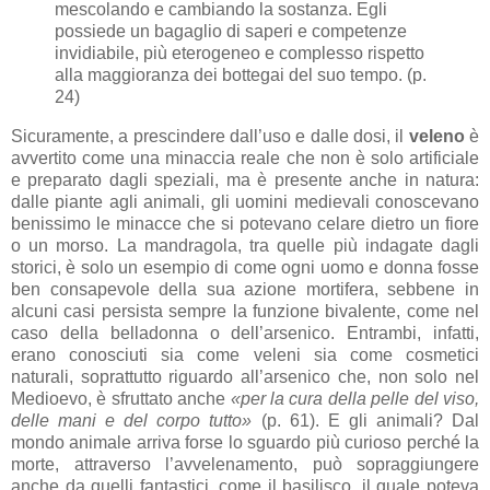
mescolando e cambiando la sostanza. Egli
possiede un bagaglio di saperi e competenze
invidiabile, più eterogeneo e complesso rispetto
alla maggioranza dei bottegai del suo tempo. (p.
24)
Sicuramente, a prescindere dall’uso e dalle dosi, il
veleno
è
avvertito come una minaccia reale che non è solo artificiale
e preparato dagli speziali, ma è presente anche in natura:
dalle piante agli animali, gli uomini medievali conoscevano
benissimo le minacce che si potevano celare dietro un fiore
o un morso. La mandragola, tra quelle più indagate dagli
storici, è solo un esempio di come ogni uomo e donna fosse
ben consapevole della sua azione mortifera, sebbene in
alcuni casi persista sempre la funzione bivalente, come nel
caso della belladonna o dell’arsenico. Entrambi, infatti,
erano conosciuti sia come veleni sia come cosmetici
naturali, soprattutto riguardo all’arsenico che, non solo nel
Medioevo, è sfruttato anche
«per la cura della pelle del viso,
delle mani e del corpo tutto»
(p. 61). E gli animali? Dal
mondo animale arriva forse lo sguardo più curioso perché la
morte, attraverso l’avvelenamento, può sopraggiungere
anche da quelli fantastici, come il basilisco, il quale poteva