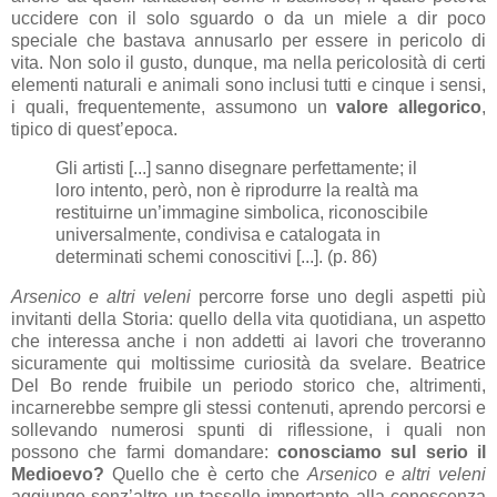
uccidere con il solo sguardo o da un miele a dir poco
speciale che bastava annusarlo per essere in pericolo di
vita. Non solo il gusto, dunque, ma nella pericolosità di certi
elementi naturali e animali sono inclusi tutti e cinque i sensi,
i quali, frequentemente, assumono un
valore allegorico
,
tipico di quest’epoca.
Gli artisti [...] sanno disegnare perfettamente; il
loro intento, però, non è riprodurre la realtà ma
restituirne un’immagine simbolica, riconoscibile
universalmente, condivisa e catalogata in
determinati schemi conoscitivi [...]. (p. 86)
Arsenico e altri veleni
percorre forse uno degli aspetti più
invitanti della Storia: quello della vita quotidiana, un aspetto
che interessa anche i non addetti ai lavori che troveranno
sicuramente qui moltissime curiosità da svelare. Beatrice
Del Bo rende fruibile un periodo storico che, altrimenti,
incarnerebbe sempre gli stessi contenuti, aprendo percorsi e
sollevando numerosi spunti di riflessione, i quali non
possono che farmi domandare:
conosciamo sul serio il
Medioevo?
Quello che è certo che
Arsenico e altri veleni
aggiunge senz’altro un tassello importante alla conoscenza