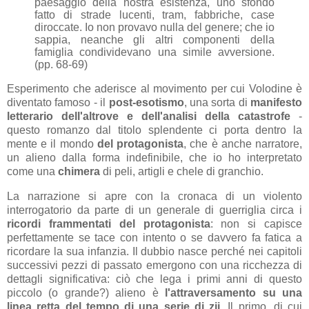
paesaggio della nostra esistenza, uno sfondo
fatto di strade lucenti, tram, fabbriche, case
diroccate. Io non provavo nulla del genere; che io
sappia, neanche gli altri componenti della
famiglia condividevano una simile avversione.
(pp. 68-69)
Esperimento che aderisce al movimento per cui Volodine è
diventato famoso - il
post-esotismo
, una sorta di
manifesto
letterario dell'altrove e dell'analisi della catastrofe
-
questo romanzo dal titolo splendente ci porta dentro la
mente e il mondo
del protagonista
, che è anche narratore,
un alieno dalla forma indefinibile, che io ho interpretato
come una
chimera
di peli, artigli e chele di granchio.
La narrazione si apre con la cronaca di un violento
interrogatorio da parte di un generale di guerriglia circa i
ricordi frammentati del protagonista
: non si capisce
perfettamente se tace con intento o se davvero fa fatica a
ricordare la sua infanzia. Il dubbio nasce perché nei capitoli
successivi pezzi di passato emergono con una ricchezza di
dettagli significativa: ciò che lega i primi anni di questo
piccolo (o grande?) alieno è
l'attraversamento su una
linea retta del tempo di una serie di zii
. Il primo, di cui