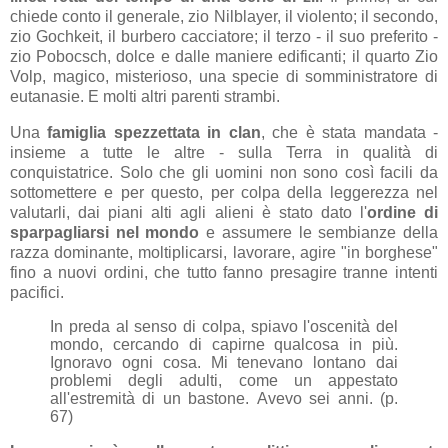
chiede conto il generale, zio Nilblayer, il violento; il secondo,
zio Gochkeit, il burbero cacciatore; il terzo - il suo preferito -
zio Pobocsch, dolce e dalle maniere edificanti; il quarto Zio
Volp, magico, misterioso, una specie di somministratore di
eutanasie. E molti altri parenti strambi.
Una
famiglia spezzettata in clan
, che è stata mandata -
insieme a tutte le altre - sulla Terra in qualità di
conquistatrice. Solo che gli uomini non sono così facili da
sottomettere e per questo, per colpa della leggerezza nel
valutarli, dai piani alti agli alieni è stato dato l'
ordine di
sparpagliarsi nel mondo
e assumere le sembianze della
razza dominante, moltiplicarsi, lavorare, agire "in borghese"
fino a nuovi ordini, che tutto fanno presagire tranne intenti
pacifici.
In preda al senso di colpa, spiavo l'oscenità del
mondo, cercando di capirne qualcosa in più.
Ignoravo ogni cosa. Mi tenevano lontano dai
problemi degli adulti, come un appestato
all'estremità di un bastone.
Avevo sei anni. (p.
67)