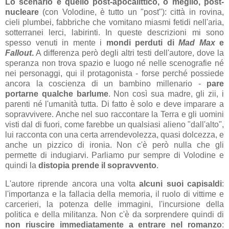
Lo scenario è quello post-apocalittico, o meglio, post-
nucleare
(con Volodine, è tutto un "post"): città in rovina,
cieli plumbei, fabbriche che vomitano miasmi fetidi nell'aria,
sotterranei lerci, labirinti. In queste descrizioni mi sono
spesso venuti in mente i
mondi perduti di
Mad Max
e
Fallout
.
A differenza però degli altri testi dell'autore, dove la
speranza non trova spazio e luogo né nelle scenografie né
nei personaggi, qui il protagonista - forse perché possiede
ancora la coscienza di un bambino millenario -
pare
portarne qualche barlume
. Non così sua madre, gli zii, i
parenti né l'umanità tutta. Di fatto è solo e deve imparare a
sopravvivere. Anche nel suo raccontare la Terra e gli uomini
visti dal di fuori, come farebbe un qualsiasi alieno "dall'alto",
lui racconta con una certa arrendevolezza, quasi dolcezza, e
anche un pizzico di ironia. Non c'è però nulla che gli
permette di indugiarvi. Parliamo pur sempre di Volodine e
quindi la
distopia prende il sopravvento
.
L'autore riprende ancora una volta
alcuni suoi capisaldi
:
l'importanza e la fallacia della memoria, il ruolo di vittime e
carcerieri, la potenza delle immagini, l'incursione della
politica e della militanza. Non c'è da sorprendere quindi di
non riuscire immediatamente a entrare nel romanzo
: