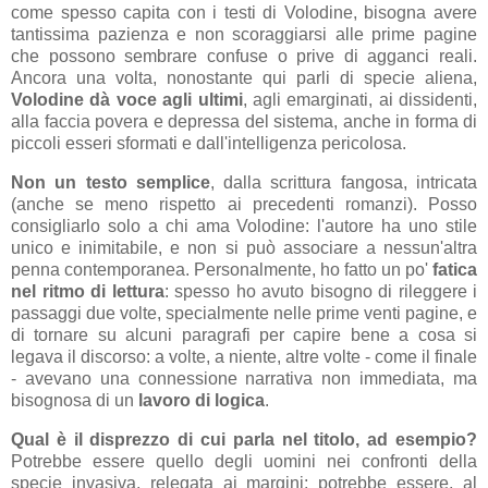
come spesso capita con i testi di Volodine, bisogna avere
tantissima pazienza e non scoraggiarsi alle prime pagine
che possono sembrare confuse o prive di agganci reali.
Ancora una volta, nonostante qui parli di specie aliena,
Volodine dà voce agli ultimi
, agli emarginati, ai dissidenti,
alla faccia povera e depressa del sistema, anche in forma di
piccoli esseri sformati e dall'intelligenza pericolosa.
Non un testo semplice
, dalla scrittura fangosa, intricata
(anche se meno rispetto ai precedenti romanzi). Posso
consigliarlo solo a chi ama Volodine: l'autore ha uno stile
unico e inimitabile, e non si può associare a nessun'altra
penna contemporanea. Personalmente, ho fatto un po'
fatica
nel ritmo di lettura
: spesso ho avuto bisogno di rileggere i
passaggi due volte, specialmente nelle prime venti pagine, e
di tornare su alcuni paragrafi per capire bene a cosa si
legava il discorso: a volte, a niente, altre volte - come il finale
- avevano una connessione narrativa non immediata, ma
bisognosa di un
lavoro di logica
.
Qual è il disprezzo di cui parla nel titolo, ad esempio?
Potrebbe essere quello degli uomini nei confronti della
specie invasiva, relegata ai margini; potrebbe essere, al