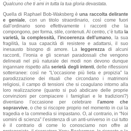
Qualcuno che ti ami in tutta la tua gloria devastata
.
Quella di Raphael Bob-Waksberg è
una raccolta delirante
e geniale
, con un titolo straordinario, così come fuori
dall’ordinario sono effettivamente i racconti che la
compongono, per forma, stile, contenuti. Al centro, c’è tutta
la
varietà, la complessità, l’incoerenza dell’umano
, la sua
fragilità, la sua capacità di resistere e adattarsi, il suo
inesausto bisogno di amore. La
leggerezza
di alcuni
racconti, l’ironia e gli scenari paradossali che vengono
delineati nel più naturale dei modi non devono dunque
ingannare rispetto alla
serietà degli intenti
, delle riflessioni
sotterranee: così ne “L’occasione più lieta e propizia” la
parodizzazione dei rituali che circondano i matrimoni
religiosi, il campo di tensioni che si coagulano intorno alla
loro realizzazione (quanto si può abdicare delle proprie
convinzioni per compiacere i famigliari e le tradizioni?)
diventano l’occasione per celebrare
l’amore che
sopravvive
, o che si riscopre proprio nel momento in cui la
tragedia e la commedia si impastano. O, al contrario, in “Noi
uomini di scienza” l’esistenza di un anti-universo in cui tutto
è il contrario di come lo conosciamo non offre al