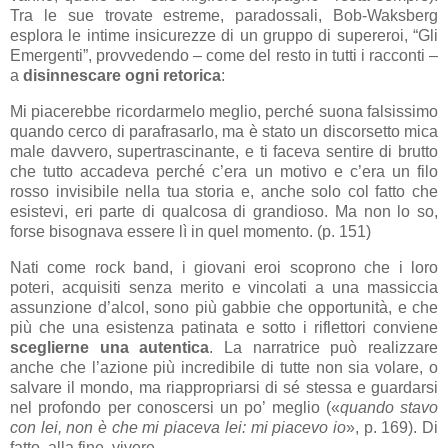
Tra le sue trovate estreme, paradossali, Bob-Waksberg
esplora le intime insicurezze di un gruppo di supereroi, “Gli
Emergenti”, provvedendo – come del resto in tutti i racconti –
a
disinnescare ogni retorica
:
Mi piacerebbe ricordarmelo meglio, perché suona falsissimo
quando cerco di parafrasarlo, ma è stato un discorsetto mica
male davvero, supertrascinante, e ti faceva sentire di brutto
che tutto accadeva perché c’era un motivo e c’era un filo
rosso invisibile nella tua storia e, anche solo col fatto che
esistevi, eri parte di qualcosa di grandioso. Ma non lo so,
forse bisognava essere lì in quel momento. (p. 151)
Nati come rock band, i giovani eroi scoprono che i loro
poteri, acquisiti senza merito e vincolati a una massiccia
assunzione d’alcol, sono più gabbie che opportunità, e che
più che una esistenza patinata e sotto i riflettori conviene
sceglierne una autentica
. La narratrice può realizzare
anche che l’azione più incredibile di tutte non sia volare, o
salvare il mondo, ma riappropriarsi di sé stessa e guardarsi
nel profondo per conoscersi un po’ meglio («
quando stavo
con lei, non è che mi piaceva lei: mi piacevo io
», p. 169). Di
fatto, alla fine, vivere.