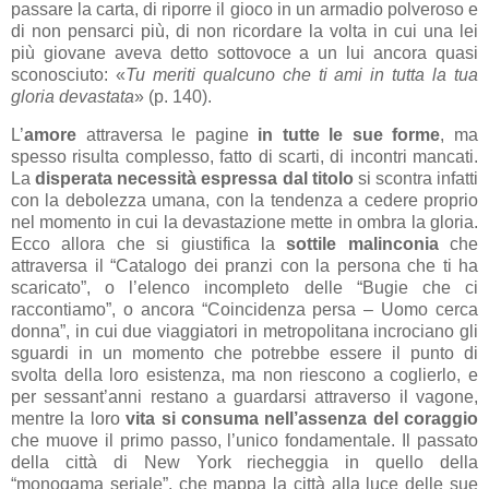
passare la carta, di riporre il gioco in un armadio polveroso e
di non pensarci più, di non ricordare la volta in cui una lei
più giovane aveva detto sottovoce a un lui ancora quasi
sconosciuto: «
Tu meriti qualcuno che ti ami in tutta la tua
gloria devastata
» (p. 140).
L’
amore
attraversa le pagine
in tutte le sue forme
, ma
spesso risulta complesso, fatto di scarti, di incontri mancati.
La
disperata necessità espressa dal titolo
si scontra infatti
con la debolezza umana, con la tendenza a cedere proprio
nel momento in cui la devastazione mette in ombra la gloria.
Ecco allora che si giustifica la
sottile malinconia
che
attraversa il “Catalogo dei pranzi con la persona che ti ha
scaricato”, o l’elenco incompleto delle “Bugie che ci
raccontiamo”, o ancora “Coincidenza persa – Uomo cerca
donna”, in cui due viaggiatori in metropolitana incrociano gli
sguardi in un momento che potrebbe essere il punto di
svolta della loro esistenza, ma non riescono a coglierlo, e
per sessant’anni restano a guardarsi attraverso il vagone,
mentre la loro
vita si consuma nell’assenza del coraggio
che muove il primo passo, l’unico fondamentale. Il passato
della città di New York riecheggia in quello della
“monogama seriale”, che mappa la città alla luce delle sue