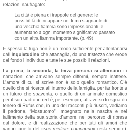
relazioni naufragate:
La città è piena di trappole del genere: le
possibilità di incappare nel fumo stagnante di
una vecchia fiamma sono impressionanti, e
aumentano a ogni momento significativo passato
con un’altra fiamma importante. (p. 49)
E spesso la fuga non è un modo sufficiente per allontanarsi
dall’
inquietudine
che attanaglia, da una tristezza che erode
dal fondo l’individuo e tutte le sue possibili relazioni.
La prima, la seconda, la terza persona si alternano
in
narrazioni che arrivano sempre difformi, sempre inattese.
L’amore di cui si scrive non è solo quello romantico. C’è
quello che si ricerca all’interno della famiglia, per far fronte a
un futuro che spaventa, o quello di un animale domestico
per il suo padrone (ed è, per esempio, attraverso lo sguardo
tenero di Rufus che, in uno dei racconti più riusciti, vediamo
il padrone, “Mostruomo”, impegnato nella nascita e nel
fallimento della sua storia d’amore, nel percorso di ripresa
dal dolore, e di realizzazione che per tutti gli amori che
vanno, quello del «
suo migliore compagno
» resta sempre).