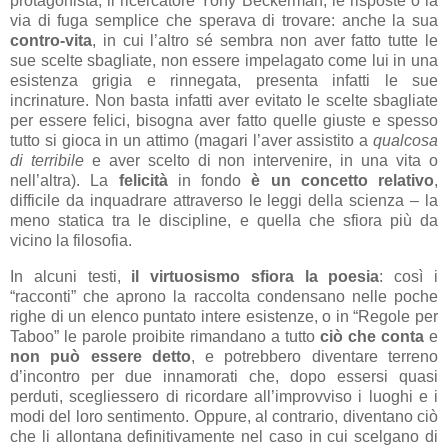
protagonista, il ricercatore Yony Beckerman, le risposte o la
via di fuga semplice che sperava di trovare: anche la sua
contro-vita
, in cui l’altro sé sembra non aver fatto tutte le
sue scelte sbagliate, non essere impelagato come lui in una
esistenza grigia e rinnegata, presenta infatti le sue
incrinature. Non basta infatti aver evitato le scelte sbagliate
per essere felici, bisogna aver fatto quelle giuste e spesso
tutto si gioca in un attimo (magari l’aver assistito a
qualcosa
di terribile
e aver scelto di non intervenire, in una vita o
nell’altra). La
felicità
in fondo
è un concetto relativo
,
difficile da inquadrare attraverso le leggi della scienza – la
meno statica tra le discipline, e quella che sfiora più da
vicino la filosofia.
In alcuni testi,
il virtuosismo sfiora la poesia
: così i
“racconti” che aprono la raccolta condensano nelle poche
righe di un elenco puntato intere esistenze, o in “Regole per
Taboo” le parole proibite rimandano a tutto
ciò che conta
e
non può essere detto
, e potrebbero diventare terreno
d’incontro per due innamorati che, dopo essersi quasi
perduti, scegliessero di ricordare all’improvviso i luoghi e i
modi del loro sentimento. Oppure, al contrario, diventano ciò
che li allontana definitivamente nel caso in cui scelgano di