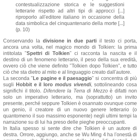
contestualizzazione storica e le suggestioni
letterarie rispetto ad altri tipi di approcci [...]
riproporlo all'editore italiano in occasione della
data simbolica del cinquantenario della morte [...]
(p. 10)
Conservando la
divisione in due parti
il testo ci porta,
ancora una volta, nel magico mondo di Tolkien: la prima
intitolata "
Spettri di Tolkien
" ci racconta la nascita e il
destino di un fenomeno letterario, il peso della sua eredità,
ovvero ciò che viene definito "Tolkien dopo Tolkien", e tutto
ciò che sta dietro al mito e al linguaggio creato dall'autore.
La seconda "
Le pagine e il paesaggio
" si concentra di più
sugli
Hobbit e il loro
modus vivendi
, sottolineando cosa
significhi il titolo.
Difendere la Terra di Mezzo
è difatti non
solo un imperativo letterario, ma (soprattutto) un invito
presente, perché seppure Tolkien è osannato ovunque come
un genio, il creatore di un nuovo genere letterario (o
quantomeno il suo massimo esponente) negli ultimi tempi la
narrazione su di lui ha preso delle pieghe preoccupanti.
In Italia spesso si sente dire che Tolkien è un autore di
destra. Orrore, aggiungo, anche se Wu Ming 4 ha l'onestà di