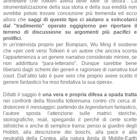
ammettere che Tolkien aveva delle idee "di destra". La
strumentalizzazione della sua storia e della sua eredità non
avrebbe potuto trovare concezione più tremenda ed ecco
allora che
saggi di questo tipo ci aiutano a svincolarci
dal "tradimento" operato oggigiorno per riportare il
terreno di discussione su argomenti più pacifici e
prolifici.
In un'intervista proprio per Bompiani, Wu Ming 4 sostien
e
che
«
p
er certi versi Tolkien è un autore che ancora sconta
l'appartenenza a un genere narrativo considerato minore, se
non addirittura “para-letterario”. Dunque sarebbe bene
liberarsi dagli schemi dei generi e ragionare di narrativa
tout
court
. Dall'altro lato è pure vero che proprio avere scelto il
genere fantastico ha reso fondativa la sua opera
».
Difatti il saggio è
una vera e propria difesa a spada tratta
nei confronti della filosofia tolkieniana contro chi cerca di
distorcere il messaggio: partendo da
legendarium
fantastico,
l'autore sposta l'attenzione sulle matrici storiche,
storiografiche, reali, spiegando il perché di certe scelte
stilistiche o anche di semplice trama: penso ai giardini degli
Hobbit, alla descrizione dei boschi, alla pace e alla
neutralità della Contea, alla natura ibrida di Middle-Earth