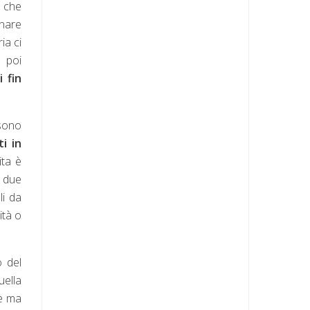
o che
inare
ia ci
; poi
 fin
 sono
i in
ita è
i due
li da
ità o
o del
uella
te ma