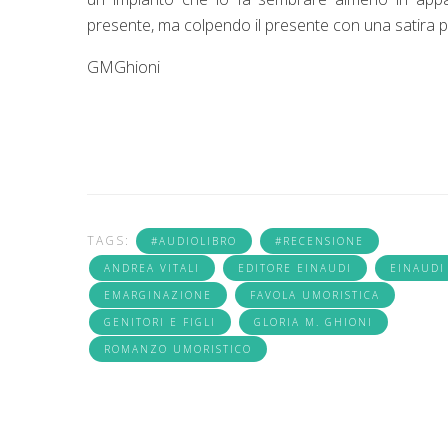
presente, ma colpendo il presente con una satira p
GMGhioni
TAGS:
#AUDIOLIBRO
#RECENSIONE
ANDREA VITALI
EDITORE EINAUDI
EINAUDI
EMARGINAZIONE
FAVOLA UMORISTICA
GENITORI E FIGLI
GLORIA M. GHIONI
ROMANZO UMORISTICO