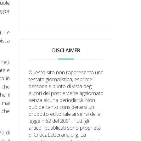
vuole
ggior
i. Le
pisca
DISCLAIMER
ne!),
nte e
Questo sito non rappresenta una
ta in
testata giornalistica, esprime il
personale punto di vista degli
à che
autori dei post e viene aggiornato
he il
senza alcuna periodicità. Non
a mai
può pertanto considerarsi un
e che
prodotto editoriale ai sensi della
legge n.62 del 2001. Tutti gli
articoli pubblicati sono proprietà
ia di
di CriticaLetteraria.org. La
e il