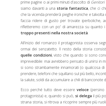
prime pagine o ai primi minuti d'ascolto di
Genitori 
siamo davanti a una
storia fantastica
, che ci c
che la vicenda prenderà pieghe ironiche e talvolta
faccia ridere di gusto per trovate iperboliche, 
rifletteremo con un po' di amarezza su quanto 
troppo presenti nella nostra società
.
All'inizio del romanzo il protagonista osserva segr
ormai dei senzatetto. Il resto della storia consis
quelle condizioni
, visto che quando si sono cono
imprevedibile: mai avrebbero pensato di unirsi in ma
si sono strambamente innamorati (o qualcosa di sim
prendere, telefoni che squillano sul più bello, incon
la salute, soldi da accumulare a chili di banconote del
Ecco perché tutto deve essere
veloce
(persino 
protagonista) e, quando si può,
si delega
il più p
strana storia, si ritrova a ricoprire sempre più ru