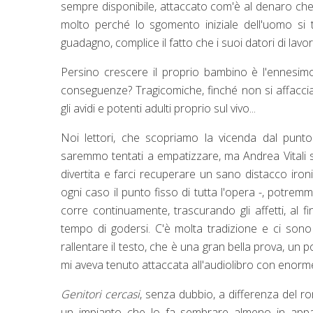
sempre disponibile, attaccato com'è al denaro che
molto perché lo sgomento iniziale dell'uomo si t
guadagno, complice il fatto che i suoi datori di la
Persino crescere il proprio bambino è l'ennesimo
conseguenze? Tragicomiche, finché non si affaccia
gli avidi e potenti adulti proprio sul vivo...
Noi lettori, che scopriamo la vicenda dal punto 
saremmo tentati a empatizzare, ma Andrea Vitali s
divertita e farci recuperare un sano distacco iron
ogni caso il punto fisso di tutta l'opera -, potrem
corre continuamente, trascurando gli affetti, al
tempo di godersi. C'è molta tradizione e ci sono
rallentare il testo, che è una gran bella prova, un
mi aveva tenuto attaccata all'audiolibro con enorm
Genitori cercasi
, senza dubbio, a differenza del r
un impianto che lo fa sembrare almeno in appa