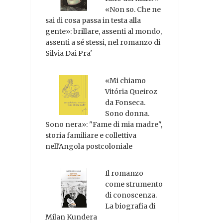
«Non so. Che ne
sai di cosa passa in testa alla
gente»: brillare, assenti al mondo,
assenti a sé stessi, nel romanzo di
Silvia Dai Pra'
«Mi chiamo
Vitória Queiroz
da Fonseca.
Sono donna.
Sono nera»: "Fame di mia madre",
storia familiare e collettiva
nell'Angola postcoloniale
Il romanzo
come strumento
di conoscenza.
La biografia di
Milan Kundera