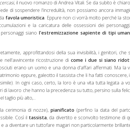
cercasi
, il nuovo romanzo di Andrea Vitali. Se da subito è chiar
hiede di sospendere l'incredulità, non possiamo ancora immag
 da
favola umoristica
. Eppure non ci vorrà molto perché la stor
accumulazioni e la caricatura delle ossessioni dei personaggi
i personaggi siano
l'estremizzazione sapiente di tipi umani
etamente, approfittandosi della sua invisibilità, i genitori, che
te nell'avvincente ricostruzione di
come i due si siano ridott
sciuti erano un uomo e una donna d'affari affermati. Ma la v
trimonio eppure, galeotto il tassista che li ha fatti conoscere, 
ile). In ogni caso, certo, la loro è una vita tutta legata a vo
tri di lavoro che hanno la precedenza su tutto, persino sulla felic
 taglio più alto,...
la cerimonia di nozze),
pianificato
(perfino la data del part
ossibile. Così il
tassista
, da divertito e sconvolto testimone di q
oli e a diventare un tuttofare magari non particolarmente brillan