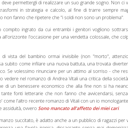
 deve permettergli di realizzare un suo grande sogno. Non ci 
rasformi in strategia e calcolo, al fine di trarre sempre ma
voro non fanno che ripetere che "i soldi non sono un problema".
 compito ingrato da cui entrambi i genitori vogliono sottrars
 all'orizzonte l'occasione per una vendetta colossale, che col
di vista del bambino ormai invisibile (non "morto", attenzio
a subito come infilare una nuova battuta, una trovata diverte
ico. Se volessimo rinunciare per un attimo al sorriso - che res
mo vedere nel romanzo di Andrea Vitali una critica della societ
 fine di un benessere economico che alla fine non si ha neanc
 tante fonti letterarie che non fanno che avvicendarsi, senz
 po' come l'altro recente romanzo di Vitali con un io monologant
e assiduità, ovvero
Sono mancato all'affetto dei miei cari
.
omanzo succitato, è adatto anche a un pubblico di ragazzi per v
renza una favola ironica, dissacrante senza mai demonizzar