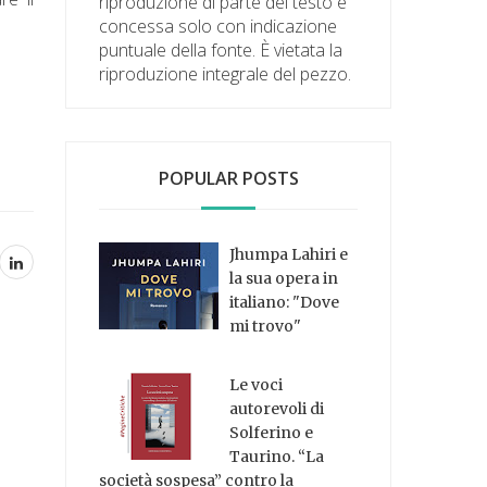
riproduzione di parte del testo è
concessa solo con indicazione
puntuale della fonte. È vietata la
riproduzione integrale del pezzo.
POPULAR POSTS
Jhumpa Lahiri e
la sua opera in
italiano: "Dove
mi trovo"
Le voci
autorevoli di
Solferino e
Taurino. “La
società sospesa” contro la