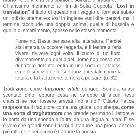
Chiarissimo riferimento al film di Sofia Coppola
"Lost in
translation"
il titolo di questo mini saggio ci fornisce subito
un indizio orientativo:
lost
in inglese vuol dire perso/i, ma il
termine racchiude una doppia anima, quella di bussola e
quella di smarrimento, spesso nello stesso momento.
Forse no. Basta pensare alla letteratura. Perché
sia letteratura occorre leggerla, è il lettore a farla
vivere: rivivere ogni volta. Il cuore di un libro,
diversamente da quello dell'uomo non cessa mai
di battere del tutto, entra in una sorta di catalessi
e nell'esercizio delle sue funzioni vitali, come la
lettura e la traduzione, tornerà a pulsare. (p. 32)
Traduzione come
funzione vitale
dunque. Sembra quasi
scontato dirlo, eppure cosa ne sarebbe di alcuni testi
classici se non fossero arrivati fino a noi? Ottavio Fatica
rappresenta il traduttore come una guida, uno sherpa,
come
una sorta di traghettatore
che prende per mano il lettore e
lo porta da una sponda all'altra, da una lingua all'altra. E se
è vero che grandi sono i rischi di tradurre una prosa, ancora
più difficile e periglioso è tradurre la poesia.