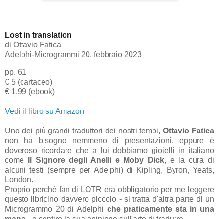
Lost in translation
di
Ottavio Fatica
Adelphi-Microgrammi 20, febbraio 2023
pp. 61
€ 5 (cartaceo)
€ 1,99 (ebook)
Vedi il libro su Amazon
Uno dei più grandi traduttori dei nostri tempi,
Ottavio Fatica
non ha bisogno nemmeno di presentazioni, eppure è
doveroso ricordare che a lui dobbiamo gioielli in italiano
come
Il Signore degli Anelli e Moby Dick
, e la cura di
alcuni testi (sempre per Adelphi) di Kipling, Byron, Yeats,
London.
Proprio perché fan di LOTR era obbligatorio per me leggere
questo libricino davvero piccolo - si tratta d'altra parte di un
Microgrammo 20 di Adelphi
che praticamente sta in una
mano
- e sentire la sua opinione sull'arte di tradurre.