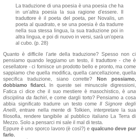
La traduzione di una poesia è una poesia che ha
in un'altra poesia la sua ragione d'essere. Il
traduttore è il poeta del poeta, per Novalis, un
poeta al quadrato, e se una poesia è da tradurre
nella sua stessa lingua, la sua traduzione poi in
altra lingua, e poi di nuovo in versi, sarà un'opera
al cubo. (p. 28)
Quanto è difficile l'arte della traduzione? Spesso non ci
pensiamo quando leggiamo un testo, il traduttore - che è
cesellatore - ci fornisce un prodotto bello e pronto, ma come
sappiamo che quella modifica, quella cancellazione, quella
specifica traduzione, siano corrette?
Non possiamo,
dobbiamo fidarci.
In queste sei minuscole digressioni,
Fatica ci dice che il suo mestiere è masochistico, è
una
disciplina da fachiri
, e come dargli torto? Pensiamo a cosa
abbia significato tradurre un testo come
Il Signore degli
Anelli
, entrare nella mente di Tolkien, interpretare la sua
filosofia, rendere tangibile al pubblico italiano La Terra di
Mezzo. Solo a pensarci mi sale il mal di testa.
Eppure è uno sporco lavoro (è così?) e
qualcuno deve pur
farlo.