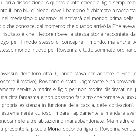
 libri a disposizione. A questo punto chiede al figlio semplice
nto il libro blu di Nebo, dove il bambino è chiamato a racconta
 nel medesimo quaderno: lei scriverà del mondo prima della 
solo che conosce, dal momento che quando arrivò la Fine aveva
l risultato è che il lettore riceve la stessa storia raccontata d
 luogo per il modo stesso di concepire il mondo, ma anche p
esto stesso mondo, nuovo per Rowenna e tutto sommato ordinari
issuti della loro città. Quando stava per arrivare la Fine (d
onoscere il motivo), Rowenna è stata lungimirante e ha provved
mente servite a madre e figlio per non morire disidratati nei 
i in una città fantasma e non possono far altro che tornare a uno
ropria esistenza in funzione della caccia, delle coltivazioni, 
ra estremamente curioso, impara rapidamente a mandare avan
endosi nelle altre abitazioni ormai abbandonate. Ma madre e f
già presente la piccola
Mona
, seconda figlia di Rowenna venuta