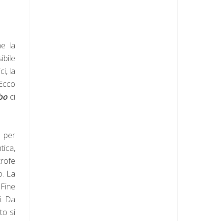
he la
ibile
i, la
 Ecco
ebo
ci
e per
tica,
trofe
o. La
 Fine
i. Da
o si