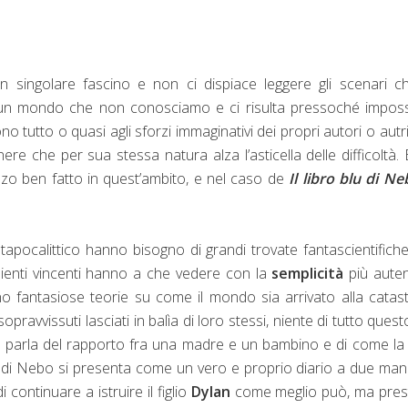
n singolare fascino e non ci dispiace leggere gli scenari c
re un mondo che non conosciamo e ci risulta pressoché imposs
tutto o quasi agli sforzi immaginativi dei propri autori o autric
nere che per sua stessa natura alza l’asticella delle difficoltà.
nzo ben fatto in quest’ambito, e nel caso de
Il libro blu di N
apocalittico hanno bisogno di grandi trovate fantascientifich
edienti vincenti hanno a che vedere con la
semplicità
più auten
o fantasiose teorie su come il mondo sia arrivato alla catas
pravvissuti lasciati in balìa di loro stessi, niente di tutto quest
: parla del rapporto fra una madre e un bambino e di come la
blu di Nebo si presenta come un vero e proprio diario a due man
 continuare a istruire il figlio
Dylan
come meglio può, ma prest