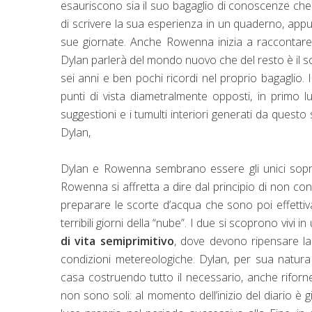
esauriscono sia il suo bagaglio di conoscenze che i
di scrivere la sua esperienza in un quaderno, appu
sue giornate. Anche Rowenna inizia a raccontare
Dylan parlerà del mondo nuovo che del resto è il 
sei anni e ben pochi ricordi nel proprio bagaglio. I
punti di vista diametralmente opposti, in primo
suggestioni e i tumulti interiori generati da qu
Dylan,
Dylan e Rowenna sembrano essere gli unici sopravv
Rowenna si affretta a dire dal principio di non c
preparare le scorte d’acqua che sono poi effettiva
terribili giorni della “nube”. I due si scoprono viv
di vita semiprimitivo
, dove devono ripensare la p
condizioni metereologiche. Dylan, per sua natu
casa costruendo tutto il necessario, anche riforn
non sono soli: al momento dell’inizio del diario è 