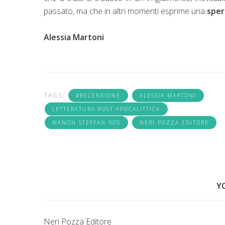
passato, ma che in altri momenti esprime una
sper
Alessia Martoni
TAGS:
#RECENSIONE
ALESSIA MARTONI
LETTERATURA POST-APOCALITTICA
MANON STEFFAN ROS
NERI POZZA EDITORE
Y
Neri Pozza Editore