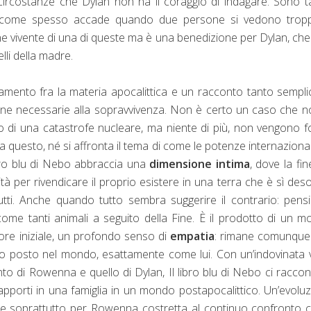
 circostanze che Dylan non ha il coraggio di indagare. Sono ta
io, come spesso accade quando due persone si vedono trop
ne vivente di una di queste ma è una benedizione per Dylan, ch
lli della madre.
amento fra la materia apocalittica e un racconto tanto sempli
idiane necessarie alla sopravvivenza. Non è certo un caso che n
tato di una catastrofe nucleare, ma niente di più, non vengono fo
 a questo, né si affronta il tema di come le potenze internazional
ibro blu di Nebo abbraccia una
dimensione intima
, dove la fin
per rivendicare il proprio esistere in una terra che è sì deso
utti. Anche quando tutto sembra suggerire il contrario: pen
 come tanti animali a seguito della Fine. È il prodotto di un 
rore iniziale, un profondo senso di
empatia
: rimane comunque
io posto nel mondo, esattamente come lui. Con un’indovinata
to di Rowenna e quello di Dylan, Il libro blu di Nebo ci raccon
apporti in una famiglia in un mondo postapocalittico. Un’evolu
abile soprattutto per Rowenna costretta al continuo confronto c