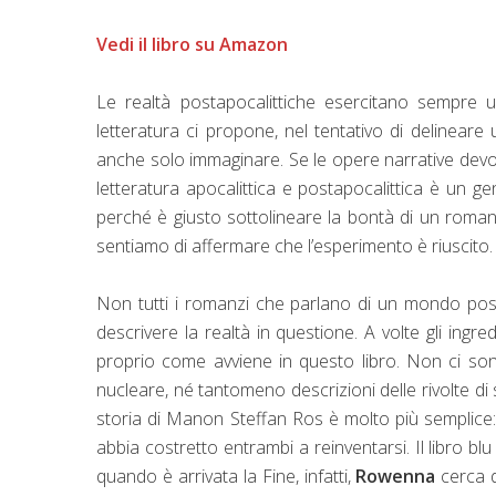
Vedi il libro su Amazon
Le realtà postapocalittiche esercitano sempre u
letteratura ci propone, nel tentativo di delinea
anche solo immaginare. Se le opere narrative devono 
letteratura apocalittica e postapocalittica è un ge
perché è giusto sottolineare la bontà di un roma
sentiamo di affermare che l’esperimento è riuscito.
Non tutti i romanzi che parlano di un mondo post
descrivere la realtà in questione. A volte gli ingr
proprio come avviene in questo libro. Non ci son
nucleare, né tantomeno descrizioni delle rivolte di so
storia di Manon Steffan Ros è molto più semplice
abbia costretto entrambi a reinventarsi. Il libro 
quando è arrivata la Fine, infatti,
Rowenna
cerca di