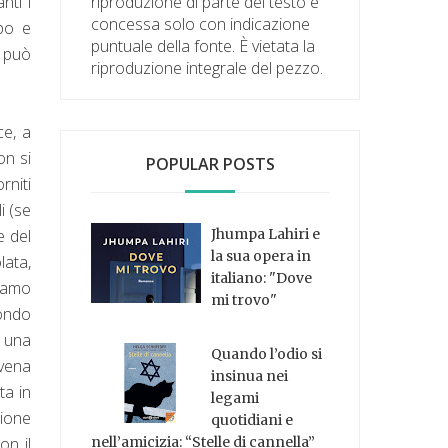
riproduzione di parte del testo è
nti i
concessa solo con indicazione
po e
puntuale della fonte. È vietata la
e può
riproduzione integrale del pezzo.
ce, a
on si
POPULAR POSTS
rniti
i (se
Jhumpa Lahiri e
e del
la sua opera in
lata,
italiano: "Dove
siamo
mi trovo"
mondo
 una
Quando l’odio si
 vena
insinua nei
ta in
legami
zione
quotidiani e
on il
nell’amicizia: “Stelle di cannella”