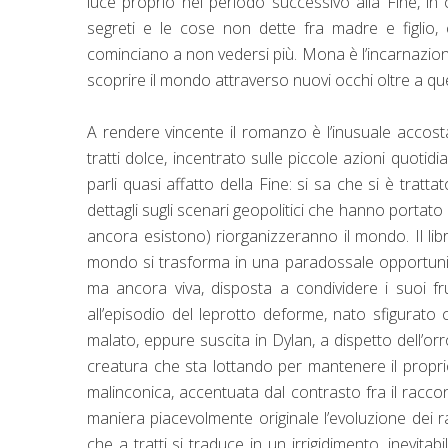
luce proprio nel periodo successivo alla Fine, in
segreti e le cose non dette fra madre e figl
cominciano a non vedersi più. Mona è l’incarnazio
scoprire il mondo attraverso nuovi occhi oltre a que
A rendere vincente il romanzo è l’inusuale accost
tratti dolce, incentrato sulle piccole azioni quot
parli quasi affatto della Fine: si sa che si è trat
dettagli sugli scenari geopolitici che hanno portato
ancora esistono) riorganizzeranno il mondo. Il l
mondo si trasforma in una paradossale opportunità 
ma ancora viva, disposta a condividere i suoi fr
all’episodio del leprotto deforme, nato sfigurato
malato, eppure suscita in Dylan, a dispetto dell’or
creatura che sta lottando per mantenere il propr
malinconica, accentuata dal contrasto fra il raccon
maniera piacevolmente originale l’evoluzione dei r
che a tratti si traduce in un irrigidimento, inevit