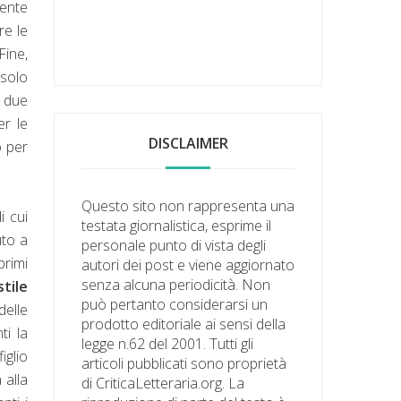
mente
re le
Fine,
 solo
a due
er le
DISCLAIMER
o per
Questo sito non rappresenta una
i cui
testata giornalistica, esprime il
uto a
personale punto di vista degli
primi
autori dei post e viene aggiornato
senza alcuna periodicità. Non
stile
può pertanto considerarsi un
delle
prodotto editoriale ai sensi della
ti la
legge n.62 del 2001. Tutti gli
iglio
articoli pubblicati sono proprietà
 alla
di CriticaLetteraria.org. La