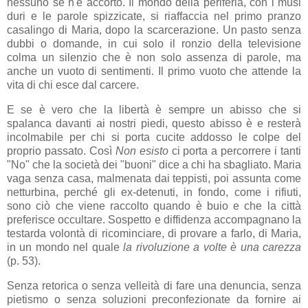
nessuno se n'è accorto. Il mondo della periferia, con i musi
duri e le parole spizzicate, si riaffaccia nel primo pranzo
casalingo di Maria, dopo la scarcerazione. Un pasto senza
dubbi o domande, in cui solo il ronzio della televisione
colma un silenzio che è non solo assenza di parole, ma
anche un vuoto di sentimenti. Il primo vuoto che attende la
vita di chi esce dal carcere.
E se è vero che la libertà è sempre un abisso che si
spalanca davanti ai nostri piedi, questo abisso è e resterà
incolmabile per chi si porta cucite addosso le colpe del
proprio passato. Così
Non esisto
ci porta a percorrere i tanti
"No" che la società dei "buoni" dice a chi ha sbagliato. Maria
vaga senza casa, malmenata dai teppisti, poi assunta come
netturbina, perché gli ex-detenuti, in fondo, come i rifiuti,
sono ciò che viene raccolto quando è buio e che la città
preferisce occultare. Sospetto e diffidenza accompagnano la
testarda volontà di ricominciare, di provare a farlo, di Maria,
in un mondo nel quale
la rivoluzione a volte è una carezza
(p. 53).
Senza retorica o senza velleità di fare una denuncia, senza
pietismo o senza soluzioni preconfezionate da fornire ai