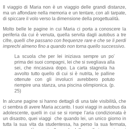
Il viaggio di Maria non è un viaggio delle grandi distanze,
ma un affondare nella memoria e un tentare, con ali tarpate,
di spiccare il volo verso la dimensione della progettualità.
Molto belle le pagine in cui Maria ci porta a conoscere la
periferia da cui è venuta, quella servita dagli autobus a tre
cifre,
quelli che passano con frequenze rare e che se li perdi
imprechi almeno fino a quando non torna quello successivo
.
La scuola che per lei iniziava sempre un po'
prima dei suoi compagni, lei che si svegliava alla
sei, che rincasava dopo. La carta stagnola ha
avvolto tutto quello di cui si è nutrita, le palline
ottenute con gli involucri avrebbero potuto
riempire una stanza, una piscina olimpionica. (p.
25)
In alcune pagine si hanno dettagli di una tale visibilità, che
ci sembra di avere Maria accanto. I suoi viaggi in autobus da
adolescente, quelli in cui se si rompe l'aria condizionata è
un disastro, quei viaggi che quando lei, un unico giorno in
tutta la sua vita da studentessa, ha perso la sua fermata,