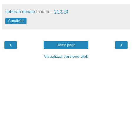
deborah donato
In data...
14.2.23
Condividi
‹
›
Home page
Visualizza versione web