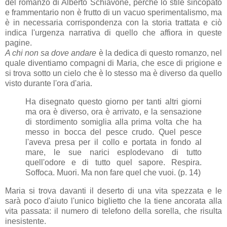
del romanzo di Alberto Schiavone, perché lo stile sincopato
e frammentario non è frutto di un vacuo sperimentalismo, ma
è in necessaria corrispondenza con la storia trattata e ciò
indica l'urgenza narrativa di quello che affiora in queste
pagine.
A chi non sa dove andare
è la dedica di questo romanzo, nel
quale diventiamo compagni di Maria, che esce di prigione e
si trova sotto un cielo che è lo stesso ma è diverso da quello
visto durante l'ora d'aria.
Ha disegnato questo giorno per tanti altri giorni
ma ora è diverso, ora è arrivato, e la sensazione
di stordimento somiglia alla prima volta che ha
messo in bocca del pesce crudo. Quel pesce
l'aveva presa per il collo e portata in fondo al
mare, le sue narici esplodevano di tutto
quell'odore e di tutto quel sapore. Respira.
Soffoca. Muori. Ma non fare quel che vuoi. (p. 14)
Maria si trova davanti il deserto di una vita spezzata e le
sarà poco d'aiuto l'unico biglietto che la tiene ancorata alla
vita passata: il numero di telefono della sorella, che risulta
inesistente.