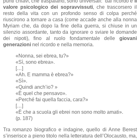
punti chiavi, che traspaiano, sono universali:
dal ricordo e
il
valore psicologico dei sopravvissuti
, che trascorsero il
resto della vita con un profondo senso di colpa perché
riuscirono a tornare a casa (come accade anche alla nonna
Myriam che, da dopo la fine della guerra, si chiuse in un
silenzio assordante, tanto da ignorare o sviare le domande
dei nipoti), fino al ruolo fondamentale delle
giovani
generazioni
nel ricordo e nella memoria.
«Nonna, sei ebrea, tu?»
«Sì, sono ebrea».
[…]
«Ah. E mamma è ebrea?»
«Sì».
«Quindi anch’io? »
«È quel che pensavo».
«Perché fai quella faccia, cara?»
[…]
«È che a scuola gli ebrei non sono molto amati».
(p. 187)
Tra romanzo biografico e indagine, quello di Anne Berest
s’inserisce a pieno titolo nella letteratura dell’Olocausto, ma,