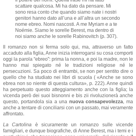
scattare qualcosa. Mi ha dato da pensare. Mi
sono resa conto che quando siamo nate i nostri
genitori hanno dato all’una e all’altra un secondo
nome ebreo. Nomi nascosti. A me Myriam e a te
Noémie. Siamo le sorelle Berest, ma dentro di
noi siamo anche le sorelle Rabinovitch (p. 307).
Il romanzo non si ferma solo qui, ma, attraverso un fatto
accaduto alla figlia, Anne inizia interrogarsi su cosa comporti
oggi la parola “ebreo”: prima la nonna, e poi la madre, non le
hanno mai spiegato né le tradizioni religiose né le
persecuzioni. Sa poco di entrambi, se non per sentito dire o
quello che ha studiato nei libri di scuola (
«
Anche se sono
ebrea non so niente di questa cultura
»
, p. 222). Anne quindi
ha perpetuato questo atteggiamento anche con la figlia; la
vicenda però dei suoi bisnonni e bis zii rivoluzionerà anche
questo, portandola sia a una
nuova consapevolezza
, ma
anche a tentare di conciliarsi con un passato, mai veramente
affrontato.
La Cartolina
è sicuramente un romanzo sulle vicende
famigliari, e dunque biografiche, di Anne Berest, ma i temi e i