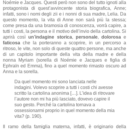
Noémie e Jacques. Questi però non sono del tutto ignoti alla
protagonista di quest’avvincente storia biografica, Anne;
infatti, sono i nomi degli zii e i nonni di sua madre, Lelia. Da
questo momento, la vita di Anne non sarà più la stessa;
come presa da una bramosia di conoscenza, vorrà capire, a
tutti i costi, la persona e il motivo dell’invio della cartolina. Si
aprirà così
un’indagine storica
,
personale
,
dolorosa
e
faticosa
che la porteranno a scoprire, in un percorso a
ritroso, le vite, non solo di queste quattro persone, ma anche
di un capitolo importante della vita della madre e della
nonna Myriam (sorella di Noémie e Jacques e figlia di
Ephra
ï
n ed Emma), fino a quel momento rimasto oscuro ad
Anna e la sorella.
Da quel momento mi sono lanciata nelle
indagini. Volevo scoprire a tutti i costi chi avesse
scritto la cartolina anonima […]. L’idea di ritrovare
l’autore non mi ha più lasciato, dovevo capire il
suo gesto. Perché la cartolina tornava a
ossessionarmi proprio in quel momento della mia
vita? (p. 190).
Il ramo della famiglia materna, infatti, è originario della