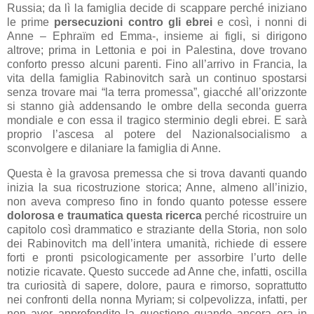
Russia; da lì la famiglia decide di scappare perché iniziano
le prime
persecuzioni contro gli ebrei
e così, i nonni di
Anne – Ephra
ï
m ed Emma-, insieme ai figli, si dirigono
altrove; prima in Lettonia e poi in Palestina, dove trovano
conforto presso alcuni parenti. Fino all’arrivo in Francia, la
vita della famiglia Rabinovitch sarà un continuo spostarsi
senza trovare mai “la terra promessa”, giacché all’orizzonte
si stanno già addensando le ombre della seconda guerra
mondiale e con essa il tragico sterminio degli ebrei. E sarà
proprio l’ascesa al potere del Nazionalsocialismo a
sconvolgere e dilaniare la famiglia di Anne.
Questa è la gravosa premessa che si trova davanti quando
inizia la sua ricostruzione storica; Anne, almeno all’inizio,
non aveva compreso fino in fondo quanto potesse essere
dolorosa e traumatica questa ricerca
perché ricostruire un
capitolo così drammatico e straziante della Storia, non solo
dei Rabinovitch ma dell’intera umanità, richiede di essere
forti e pronti psicologicamente per assorbire l’urto delle
notizie ricavate. Questo succede ad Anne che, infatti, oscilla
tra curiosità di sapere, dolore, paura e rimorso, soprattutto
nei confronti della nonna Myriam; si colpevolizza, infatti, per
non aver approfondito la questione quando ancora era in