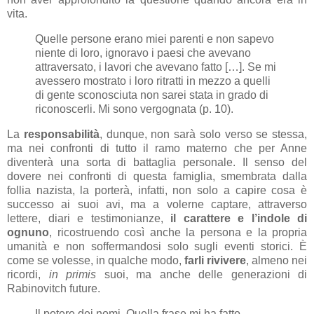
vita.
Quelle persone erano miei parenti e non sapevo
niente di loro, ignoravo i paesi che avevano
attraversato, i lavori che avevano fatto […]. Se mi
avessero mostrato i loro ritratti in mezzo a quelli
di gente sconosciuta non sarei stata in grado di
riconoscerli. Mi sono vergognata (p. 10).
La
responsabilità
, dunque, non sarà solo verso se stessa,
ma nei confronti di tutto il ramo materno che per Anne
diventerà una sorta di battaglia personale. Il senso del
dovere nei confronti di questa famiglia, smembrata dalla
follia nazista, la porterà, infatti, non solo a capire cosa è
successo ai suoi avi, ma a volerne captare, attraverso
lettere, diari e testimonianze,
il carattere e l’indole di
ognuno
, ricostruendo così anche la persona e la propria
umanità e non soffermandosi solo sugli eventi storici. È
come se volesse, in qualche modo,
farli rivivere
, almeno nei
ricordi,
in primis
suoi, ma anche delle generazioni di
Rabinovitch future.
Il potere dei nomi. Quella frase mi ha fatto