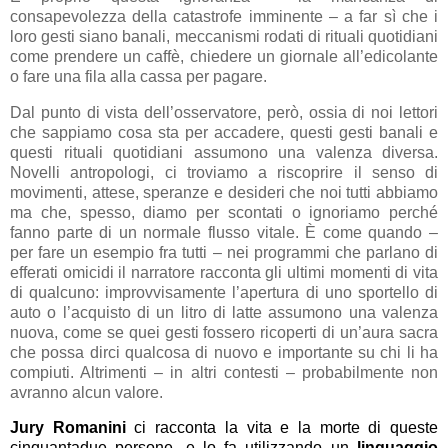
consapevolezza della catastrofe imminente – a far sì che i
loro gesti siano banali, meccanismi rodati di rituali quotidiani
come prendere un caffè, chiedere un giornale all’edicolante
o fare una fila alla cassa per pagare.
Dal punto di vista dell’osservatore, però, ossia di noi lettori
che sappiamo cosa sta per accadere, questi gesti banali e
questi rituali quotidiani assumono una valenza diversa.
Novelli antropologi, ci troviamo a riscoprire il senso di
movimenti, attese, speranze e desideri che noi tutti abbiamo
ma che, spesso, diamo per scontati o ignoriamo perché
fanno parte di un normale flusso vitale. È come quando –
per fare un esempio fra tutti – nei programmi che parlano di
efferati omicidi il narratore racconta gli ultimi momenti di vita
di qualcuno: improvvisamente l’apertura di uno sportello di
auto o l’acquisto di un litro di latte assumono una valenza
nuova, come se quei gesti fossero ricoperti di un’aura sacra
che possa dirci qualcosa di nuovo e importante su chi li ha
compiuti. Altrimenti – in altri contesti – probabilmente non
avranno alcun valore.
Jury Romanini
ci racconta la vita e la morte di queste
cinquantadue persone, e lo fa utilizzando un
linguaggio