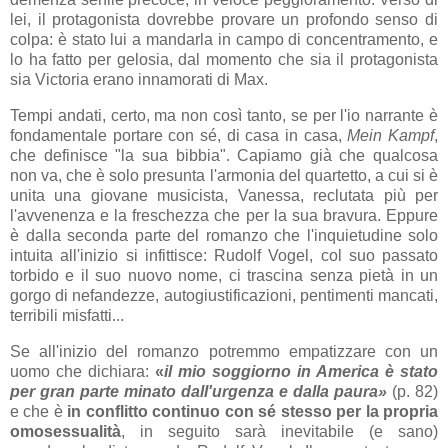
lei, il protagonista dovrebbe provare un profondo senso di
colpa: è stato lui a mandarla in campo di concentramento, e
lo ha fatto per gelosia, dal momento che sia il protagonista
sia Victoria erano innamorati di Max.
Tempi andati, certo, ma non così tanto, se per l'io narrante è
fondamentale portare con sé, di casa in casa,
Mein Kampf
,
che definisce "la sua bibbia". Capiamo già che qualcosa
non va, che è solo presunta l'armonia del quartetto, a cui si è
unita una giovane musicista, Vanessa, reclutata più per
l'avvenenza e la freschezza che per la sua bravura. Eppure
è dalla seconda parte del romanzo che l'inquietudine solo
intuita all'inizio si infittisce: Rudolf Vogel, col suo passato
torbido e il suo nuovo nome, ci trascina senza pietà in un
gorgo di nefandezze, autogiustificazioni, pentimenti mancati,
terribili misfatti...
Se all'inizio del romanzo potremmo empatizzare con un
uomo che dichiara:
«
il mio soggiorno in America è stato
per gran parte minato dall'urgenza e dalla paura»
(p. 82)
e che è
in conflitto continuo con sé stesso per la propria
omosessualità
, in seguito sarà inevitabile (e sano)