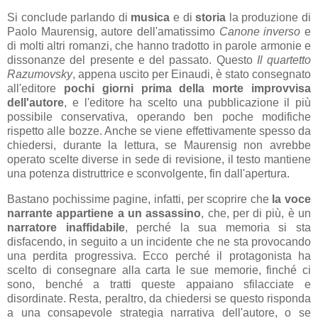
Si conclude parlando di
musica
e di
storia
la produzione di
Paolo Maurensig, autore dell'amatissimo
Canone inverso
e
di molti altri romanzi, che hanno tradotto in parole armonie e
dissonanze del presente e del passato. Questo
Il quartetto
Razumovsky
, appena uscito per Einaudi, è stato consegnato
all'editore
pochi giorni prima della morte improvvisa
dell'autore
, e l'editore ha scelto una pubblicazione il più
possibile conservativa, operando ben poche modifiche
rispetto alle bozze. Anche se viene effettivamente spesso da
chiedersi, durante la lettura, se Maurensig non avrebbe
operato scelte diverse in sede di revisione, il testo mantiene
una potenza distruttrice e sconvolgente, fin dall'apertura.
Bastano pochissime pagine, infatti, per scoprire che
la voce
narrante appartiene a un assassino
, che, per di più, è un
narratore inaffidabile
, perché la sua memoria si sta
disfacendo, in seguito a un incidente che ne sta provocando
una perdita progressiva. Ecco perché il protagonista ha
scelto di consegnare alla carta le sue memorie, finché ci
sono, benché a tratti queste appaiano sfilacciate e
disordinate. Resta, peraltro, da chiedersi se questo risponda
a una consapevole strategia narrativa dell'autore, o se