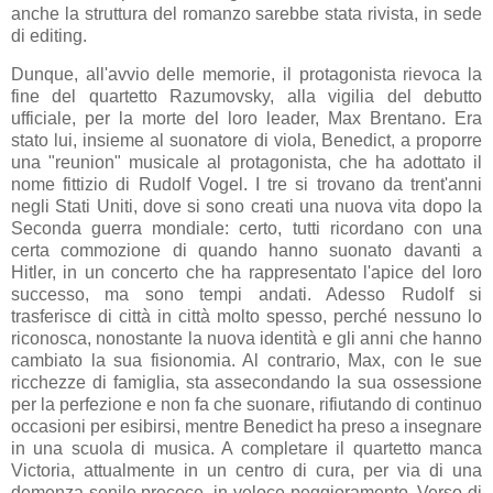
anche la struttura del romanzo sarebbe stata rivista, in sede
di editing.
Dunque, all'avvio delle memorie, il protagonista rievoca la
fine del quartetto Razumovsky, alla vigilia del debutto
ufficiale, per la morte del loro leader, Max Brentano. Era
stato lui, insieme al suonatore di viola, Benedict, a proporre
una "reunion" musicale al protagonista, che ha adottato il
nome fittizio di Rudolf Vogel. I tre si trovano da trent'anni
negli Stati Uniti, dove si sono creati una nuova vita dopo la
Seconda guerra mondiale: certo, tutti ricordano con una
certa commozione di quando hanno suonato davanti a
Hitler, in un concerto che ha rappresentato l'apice del loro
successo, ma sono tempi andati. Adesso Rudolf si
trasferisce di città in città molto spesso, perché nessuno lo
riconosca, nonostante la nuova identità e gli anni che hanno
cambiato la sua fisionomia. Al contrario, Max, con le sue
ricchezze di famiglia, sta assecondando la sua ossessione
per la perfezione e non fa che suonare, rifiutando di continuo
occasioni per esibirsi, mentre Benedict ha preso a insegnare
in una scuola di musica. A completare il quartetto manca
Victoria, attualmente in un centro di cura, per via di una
demenza senile precoce, in veloce peggioramento. Verso di