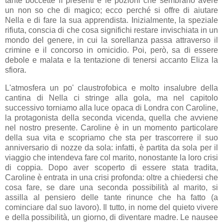
tante boccette lì presenti e le pozioni che sembrano avere
un non so che di magico; ecco perché si offre di aiutare
Nella e di fare la sua apprendista. Inizialmente, la speziale
rifiuta, conscia di che cosa significhi restare invischiata in un
mondo del genere, in cui la sorellanza passa attraverso il
crimine e il concorso in omicidio. Poi, però, sa di essere
debole e malata e la tentazione di tenersi accanto Eliza la
sfiora.
L'atmosfera un po' claustrofobica e molto insalubre della
cantina di Nella ci stringe alla gola, ma nel capitolo
successivo torniamo alla luce opaca di Londra con Caroline,
la protagonista della seconda vicenda, quella che avviene
nel nostro presente. Caroline è in un momento particolare
della sua vita e scopriamo che sta per trascorrere il suo
anniversario di nozze da sola: infatti, è partita da sola per il
viaggio che intendeva fare col marito, nonostante la loro crisi
di coppia. Dopo aver scoperto di essere stata tradita,
Caroline è entrata in una crisi profonda: oltre a chiedersi che
cosa fare, se dare una seconda possibilità al marito, si
assilla al pensiero delle tante rinunce che ha fatto (a
cominciare dal suo lavoro). Il tutto, in nome del quieto vivere
e della possibilità, un giorno, di diventare madre. Le nausee