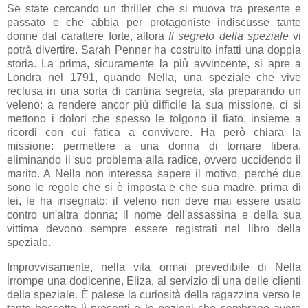
Se state cercando un thriller che si muova tra presente e
passato e che abbia per protagoniste indiscusse tante
donne dal carattere forte, allora
Il segreto della speziale
vi
potrà divertire. Sarah Penner ha costruito infatti una doppia
storia. La prima, sicuramente la più avvincente, si apre a
Londra nel 1791, quando Nella, una speziale che vive
reclusa in una sorta di cantina segreta, sta preparando un
veleno: a rendere ancor più difficile la sua missione, ci si
mettono i dolori che spesso le tolgono il fiato, insieme a
ricordi con cui fatica a convivere. Ha però chiara la
missione: permettere a una donna di tornare libera,
eliminando il suo problema alla radice, ovvero uccidendo il
marito. A Nella non interessa sapere il motivo, perché due
sono le regole che si è imposta e che sua madre, prima di
lei, le ha insegnato: il veleno non deve mai essere usato
contro un'altra donna; il nome dell'assassina e della sua
vittima devono sempre essere registrati nel libro della
speziale.
Improvvisamente, nella vita ormai prevedibile di Nella
irrompe una dodicenne, Eliza, al servizio di una delle clienti
della speziale. È palese la curiosità della ragazzina verso le