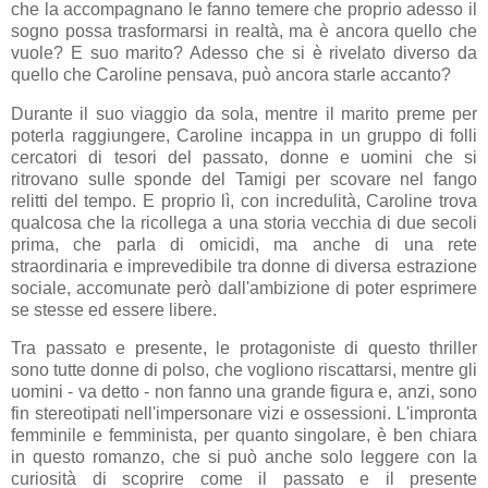
che la accompagnano le fanno temere che proprio adesso il
sogno possa trasformarsi in realtà, ma è ancora quello che
vuole? E suo marito? Adesso che si è rivelato diverso da
quello che Caroline pensava, può ancora starle accanto?
Durante il suo viaggio da sola, mentre il marito preme per
poterla raggiungere, Caroline incappa in un gruppo di folli
cercatori di tesori del passato, donne e uomini che si
ritrovano sulle sponde del Tamigi per scovare nel fango
relitti del tempo. E proprio lì, con incredulità, Caroline trova
qualcosa che la ricollega a una storia vecchia di due secoli
prima, che parla di omicidi, ma anche di una rete
straordinaria e imprevedibile tra donne di diversa estrazione
sociale, accomunate però dall'ambizione di poter esprimere
se stesse ed essere libere.
Tra passato e presente, le protagoniste di questo thriller
sono tutte donne di polso, che vogliono riscattarsi, mentre gli
uomini - va detto - non fanno una grande figura e, anzi, sono
fin stereotipati nell'impersonare vizi e ossessioni. L'impronta
femminile e femminista, per quanto singolare, è ben chiara
in questo romanzo, che si può anche solo leggere con la
curiosità di scoprire come il passato e il presente