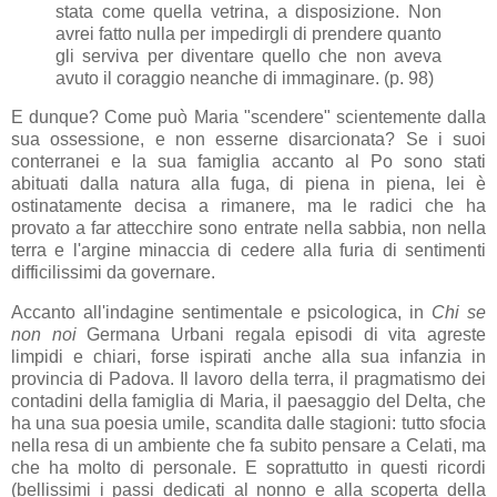
stata come quella vetrina, a disposizione. Non
avrei fatto nulla per impedirgli di prendere quanto
gli serviva per diventare quello che non aveva
avuto il coraggio neanche di immaginare. (p. 98)
E dunque? Come può Maria "scendere" scientemente dalla
sua ossessione, e non esserne disarcionata? Se i suoi
conterranei e la sua famiglia accanto al Po sono stati
abituati dalla natura alla fuga, di piena in piena, lei è
ostinatamente decisa a rimanere, ma le radici che ha
provato a far attecchire sono entrate nella sabbia, non nella
terra e l'argine minaccia di cedere alla furia di sentimenti
difficilissimi da governare.
Accanto all'indagine sentimentale e psicologica, in
Chi se
non noi
Germana Urbani regala episodi di vita agreste
limpidi e chiari, forse ispirati anche alla sua infanzia in
provincia di Padova. Il lavoro della terra, il pragmatismo dei
contadini della famiglia di Maria, il paesaggio del Delta, che
ha una sua poesia umile, scandita dalle stagioni: tutto sfocia
nella resa di un ambiente che fa subito pensare a Celati, ma
che ha molto di personale. E soprattutto in questi ricordi
(bellissimi i passi dedicati al nonno e alla scoperta della