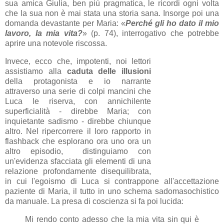
sua amica Giulia, ben più pragmatica, le ricordi ogni volta
che la sua non è mai stata una storia sana. Insorge poi una
domanda devastante per Maria: «
Perché gli ho dato il mio
lavoro, la mia vita?
» (p. 74), interrogativo che potrebbe
aprire una notevole riscossa.
Invece, ecco che, impotenti, noi lettori
assistiamo alla
caduta delle illusioni
della protagonista e io narrante
attraverso una serie di colpi mancini che
Luca le riserva, con annichilente
superficialità - direbbe Maria; con
inquietante sadismo - direbbe chiunque
altro. Nel ripercorrere il loro rapporto in
flashback che esplorano ora uno ora un
altro episodio, distinguiamo con
un'evidenza sfacciata gli elementi di una
relazione profondamente disequilibrata,
in cui l'egoismo di Luca si contrappone all'accettazione
paziente di Maria, il tutto in uno schema sadomasochistico
da manuale. La presa di coscienza si fa poi lucida:
Mi rendo conto adesso che la mia vita sin qui è