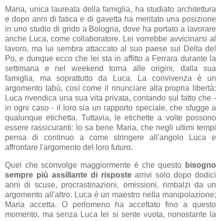
Maria, unica laureata della famiglia, ha studiato architettura
e dopo anni di fatica e di gavetta ha meritato una posizione
in uno studio di grido a Bologna, dove ha portato a lavorare
anche Luca, come collaboratore. Lei vorrebbe avvicinarsi al
lavoro, ma lui sembra attaccato al suo paese sul Delta del
Po, e dunque ecco che lei sta in affitto a Ferrara durante la
settimana e nel weekend torna alle origini, dalla sua
famiglia, ma soprattutto da Luca. La convivenza è un
argomento tabù, così come il rinunciare alla propria libertà:
Luca rivendica una sua vita privata, contando sul fatto che -
in ogni caso - il loro sia un rapporto speciale, che sfugge a
qualunque etichetta. Tuttavia, le etichette a volte possono
essere rassicuranti: lo sa bene Maria, che negli ultimi tempi
pensa di continuo a come stringere all'angolo Luca e
affrontare l'argomento del loro futuro.
Quel che sconvolge maggiormente è che questo
bisogno
sempre più assillante di risposte
arrivi solo dopo dodici
anni di scuse, procrastinazioni, omissioni, rimbalzi da un
argomento all'altro. Luca è un maestro nella manipolazione;
Maria accetta. O perlomeno ha accettato fino a questo
momento, ma senza Luca lei si sente vuota, nonostante la