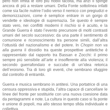
però non limita le loro più nobili facoltà, ma anzi li spinge
ancora di più a restare umani. Della Fonte sottolinea infatti
come sia facile nutrire l’odio verso il nemico con pregiudizi e
demonizzazioni, come è semplice entrare in un gorgo di
vendette e ideologie di supremazia. Se questo è sempre
stato vero, nei conflitti moderni il rischio si è acuito, e la
Grande Guerra è stato l’evento precursore di molti contrasti
umani del secolo successivo: da una parte il sentimento di
comunione e riconoscimento tra persone simili, dall’altra
l’ottusità del nazionalismo e del potere. In
Chopin non va
alla guerra
il dissidio tra queste prospettive antitetiche è
rappresentato dal rapporto tra Bassan e Zocchi: il primo
sempre più sensibile all’arte e insofferente alla violenza; il
secondo guerrafondaio e succube di un’idea retorica
dell’eroismo. Tra di loro gli eventi, che sembrano sfuggire
dal controllo di entrambi.
Guerra e musica sembrano in antitesi. Una portatrice di una
censura oppressiva e stupida, l’altra capace di cancellare le
linee del fronte per sostituirle con una nuova coesione data
da pentagrammi e note. La cultura in questo caso si fa ponte
e unione di popoli, ma allo stesso tempo sfida individuale e
collettiva.