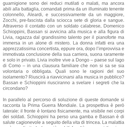
guarnigione sono dei reduci mutilati o malati, ma ancora
abili alla battaglia, comandati prima da un illuminato tenente
colonnello, Aleardi, e successivamente da un maggiore,
Zocchi, pre-fascista dalla sciocca sete di gloria e sangue.
Attraverso il contatto con un soldato calabrese, Domenico
Schioppini, Bassan si avvicina alla musica e alla figura di
Livia, ragazza dal grandissimo talento per il pianoforte ma
immersa in un alone di mistero. La donna infatti era una
apprezzatissima concertista, eppure ora, dopo l’improvvisa e
immotivata conclusione della sua carriera, suona raramente
e solo in privato. Livia inoltre vive a Dongo – paese sul lago
di Como – in una clausura familiare che non si sa se sia
volontaria o obbligata. Quali sono le ragioni del suo
isolamento? Riuscirà a riavvicinarsi alla musica in pubblico?
Bassan e Schioppini riusciranno a svelare i segreti che la
circondano?
In parallelo al percorso di soluzione di queste domande si
racconta la Prima Guerra Mondiale. La prospettiva è però
laterale: il fronte è lontano fisicamente, ma visibile nei corpi
dei soldati. Schioppini ha perso una gamba e Bassan è di
salute cagionevole a seguito della vita di trincea. La malattia