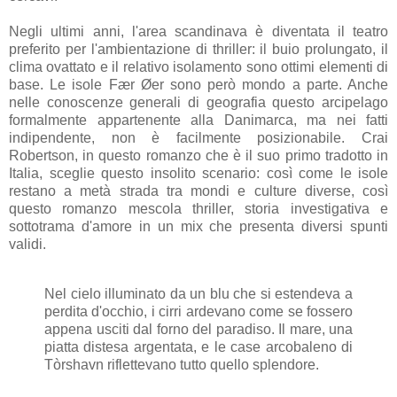
Negli ultimi anni, l'area scandinava è diventata il teatro
preferito per l'ambientazione di thriller: il buio prolungato, il
clima ovattato e il relativo isolamento sono ottimi elementi di
base. Le isole
Fær Øer
sono però mondo a parte. Anche
nelle conoscenze generali di geografia questo arcipelago
formalmente appartenente alla Danimarca, ma nei fatti
indipendente, non è facilmente posizionabile. Crai
Robertson, in questo romanzo che è il suo primo tradotto in
Italia, sceglie questo insolito scenario: così come le isole
restano a metà strada tra mondi e culture diverse, così
questo romanzo mescola thriller, storia investigativa e
sottotrama d'amore in un mix che presenta diversi spunti
validi.
Nel cielo illuminato da un blu che si estendeva a
perdita d'occhio, i cirri ardevano come se fossero
appena usciti dal forno del paradiso. Il mare, una
piatta distesa argentata, e le case arcobaleno di
Tòrshavn riflettevano tutto quello splendore.