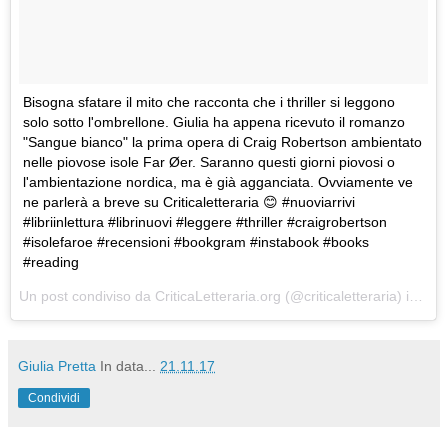
Bisogna sfatare il mito che racconta che i thriller si leggono
solo sotto l'ombrellone. Giulia ha appena ricevuto il romanzo
"Sangue bianco" la prima opera di Craig Robertson ambientato
nelle piovose isole Far Øer. Saranno questi giorni piovosi o
l'ambientazione nordica, ma è già agganciata. Ovviamente ve
ne parlerà a breve su Criticaletteraria 😊 #nuoviarrivi
#libriinlettura #librinuovi #leggere #thriller #craigrobertson
#isolefaroe #recensioni #bookgram #instabook #books
#reading
Un post condiviso da CriticaLetteraria.org (@criticaletteraria) in data:
Giulia Pretta
In data...
21.11.17
Condividi