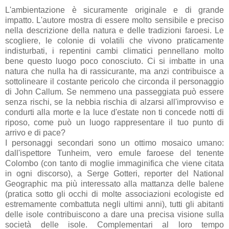
L'ambientazione è sicuramente originale e di grande
impatto. L'autore mostra di essere molto sensibile e preciso
nella descrizione della natura e delle tradizioni faroesi. Le
scogliere, le colonie di volatili che vivono praticamente
indisturbati, i repentini cambi climatici pennellano molto
bene questo luogo poco conosciuto. Ci si imbatte in una
natura che nulla ha di rassicurante, ma anzi contribuisce a
sottolineare il costante pericolo che circonda il personaggio
di John Callum. Se nemmeno una passeggiata può essere
senza rischi, se la nebbia rischia di alzarsi all'improvviso e
condurti alla morte e la luce d'estate non ti concede notti di
riposo, come può un luogo rappresentare il tuo punto di
arrivo e di pace?
I personaggi secondari sono un ottimo mosaico umano:
dall'ispettore Tunheim, vero emule faroese del tenente
Colombo (con tanto di moglie immaginifica che viene citata
in ogni discorso), a Serge Gotteri, reporter del National
Geographic ma più interessato alla mattanza delle balene
(pratica sotto gli occhi di molte associazioni ecologiste ed
estremamente combattuta negli ultimi anni), tutti gli abitanti
delle isole contribuiscono a dare una precisa visione sulla
società delle isole. Complementari al loro tempo