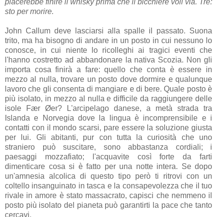
piacerebbe finire il whisky prima che il bicchiere voli via. Tre:
sto per morire.
John Callum deve lasciarsi alla spalle il passato. Suona
trito, ma ha bisogno di andare in un posto in cui nessuno lo
conosce, in cui niente lo ricolleghi ai tragici eventi che
l'hanno costretto ad abbandonare la nativa Scozia. Non gli
importa cosa finirà a fare: quello che conta è essere in
mezzo al nulla, trovare un posto dove dormire e qualunque
lavoro che gli consenta di mangiare e di bere. Quale posto è
più isolato, in mezzo al nulla e difficile da raggiungere delle
isole
Fær Øer
? L'arcipelago danese, a metà strada tra
Islanda e Norvegia dove la lingua è incomprensibile e i
contatti con il mondo scarsi, pare essere la soluzione giusta
per lui. Gli abitanti, pur con tutta la curiosità che uno
straniero può suscitare, sono abbastanza cordiali; i
paesaggi mozzafiato; l'acquavite così forte da farti
dimenticare cosa si è fatto per una notte intera. Se dopo
un'amnesia alcolica di questo tipo però ti ritrovi con un
coltello insanguinato in tasca e la consapevolezza che il tuo
rivale in amore è stato massacrato, capisci che nemmeno il
posto più isolato del pianeta può garantirti la pace che tanto
cercavi.