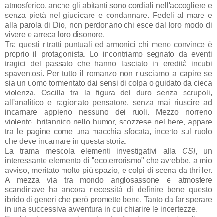
atmosferico, anche gli abitanti sono cordiali nell'accogliere e
senza pietà nel giudicare e condannare. Fedeli al mare e
alla parola di Dio, non perdonano chi esce dal loro modo di
vivere e arreca loro disonore.
Tra questi ritratti puntuali ed armonici chi meno convince è
proprio il protagonista. Lo incontriamo segnato da eventi
tragici del passato che hanno lasciato in eredità incubi
spaventosi. Per tutto il romanzo non riusciamo a capire se
sia un uomo tormentato dai sensi di colpa o guidato da cieca
violenza. Oscilla tra la figura del duro senza scrupoli,
all'analitico e ragionato pensatore, senza mai riuscire ad
incarnare appieno nessuno dei ruoli. Mezzo norreno
violento, britannico nello humor, scozzese nel bere, appare
tra le pagine come una macchia sfocata, incerto sul ruolo
che deve incarnare in questa storia.
La trama mescola elementi investigativi alla
CSI
, un
interessante elemento di "ecoterrorismo" che avrebbe, a mio
avviso, meritato molto più spazio, e colpi di scena da thriller.
A mezza via tra mondo anglosassone e atmosfere
scandinave ha ancora necessità di definire bene questo
ibrido di generi che però promette bene. Tanto da far sperare
in una successiva avventura in cui chiarire le incertezze.