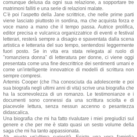
comunque delusa da ogni sua relazione, a sopportare tre
matrimoni falliti e una serie di relazioni malate.
C'è poi l'aspetto della Jane scrittrice, che nelle prime parti
viene lasciato piuttosto in sordina, ma che acquista forza e
voce mano a mano che il tempo passa. Autrice prolifica,
editor precisa e vulcanica organizzatrice di eventi e festival
letterari, resterà sempre a disagio e spaventata dalla scena
artistica e letteraria del suo tempo, sentendosi leggermente
fuori posto. Se in vita era stata relegata al ruolo di
"romanziera donna" di letteratura per donne, ci viene oggi
presentata come una fine descrittrice dei sentimenti umani e
come un'intelligente innovatrice di modelli di scrittura non
sempre compresi.
Artemis Cooper (che l'ha conosciuta da adolescente e poi
sua biografa negli ultimi anni di vita) scrive una biografia che
ha la scorrevolezza di un romanzo. Le testimonianze e i
documenti sono connessi da una scrittura sciolta e di
piacevole lettura, senza nessun accenno o pesantezza
didascalica.
Una biografia che mi ha fatto rivalutare i miei pregiudizi sul
genere e che per me è stato quasi un sesto volume della
saga che mi ha tanto appassionata.
Ah, giusto un'ultima curiosità. Esiste una vera famiglia