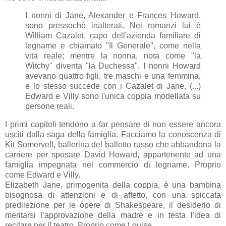
I nonni di Jane, Alexander e Frances Howard,
sono pressoché inalterati. Nei romanzi lui è
William Cazalet, capo dell'azienda familiare di
legname e chiamato "Il Generale", come nella
vita reale; mentre la nonna, nota come "la
Witchy" diventa "la Duchessa". I nonni Howard
avevano quattro figli, tre maschi e una femmina,
e lo stesso succede con i Cazalet di Jane. (...)
Edward e Villy sono l'unica coppia modellata su
persone reali.
I primi capitoli tendono a far pensare di non essere ancora
usciti dalla saga della famiglia. Facciamo la conoscenza di
Kit Somervell, ballerina del balletto russo che abbandona la
carriere per sposare David Howard, appartenente ad una
famiglia impegnata nel commercio di legname. Proprio
come Edward e Villy.
Elizabeth Jane, primogenita della coppia, è una bambina
bisognosa di attenzioni e di affetto, con una spiccata
predilezione per le opere di Shakespeare, il desiderio di
meritarsi l'approvazione della madre e in testa l'idea di
recitare per il teatro. Proprio come Louise.