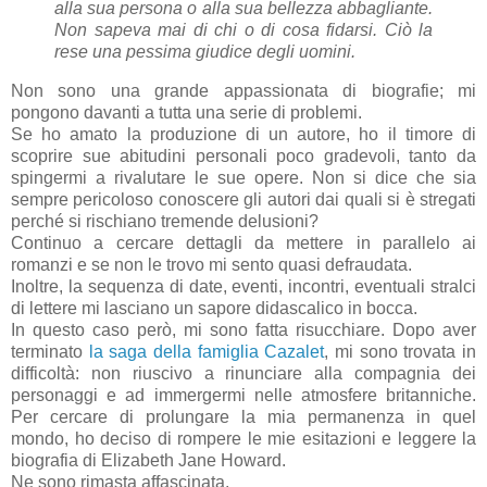
alla sua persona o alla sua bellezza abbagliante.
Non sapeva mai di chi o di cosa fidarsi. Ciò la
rese una pessima giudice degli uomini.
Non sono una grande appassionata di biografie; mi
pongono davanti a tutta una serie di problemi.
Se ho amato la produzione di un autore, ho il timore di
scoprire sue abitudini personali poco gradevoli, tanto da
spingermi a rivalutare le sue opere. Non si dice che sia
sempre pericoloso conoscere gli autori dai quali si è stregati
perché si rischiano tremende delusioni?
Continuo a cercare dettagli da mettere in parallelo ai
romanzi e se non le trovo mi sento quasi defraudata.
Inoltre, la sequenza di date, eventi, incontri, eventuali stralci
di lettere mi lasciano un sapore didascalico in bocca.
In questo caso però, mi sono fatta risucchiare. Dopo aver
terminato
la saga della famiglia Cazalet
, mi sono trovata in
difficoltà: non riuscivo a rinunciare alla compagnia dei
personaggi e ad immergermi nelle atmosfere britanniche.
Per cercare di prolungare la mia permanenza in quel
mondo, ho deciso di rompere le mie esitazioni e leggere la
biografia di Elizabeth Jane Howard.
Ne sono rimasta affascinata.