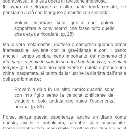
sopravvissuti alla sua opera di revisione impietosa.
Il lavoro di selezione è d'altra parte fondamentale, se
pensiamo a ciò che Manguso ammette con sincerità:
Volevo ricordare solo quello che potevo
sopportare e convincermi che fosse tutto quello
che c'era da ricordare. (p. 28)
Ma la vera metamorfosi, inattesa e compresa quando ormai
inarrestabile, avviene con la gravidanza e con il parto:
anche il tempo sembra meno importante, dal momento che
«
la madre diventa lo sfondo su cui il bambino vive, diventa il
tempo»
(p. 62). Il turbinio degli eventi si quieta e prende una
china inaspettata, al punto da far uscire la diarista dall'ansia
della performance:
Proverò a dirlo in un altro modo: quando sono
con mio figlio sento la velocità tonificante del
viaggio di sola andata che guida l'esperienza
umana. (p. 89)
Forse, senza questa esperienza, anche un diario come
questo, rivisto e pubblicato, sarebbe stato impossibile.
Come sarebbe stato impossibile accettare che, diario o no, il