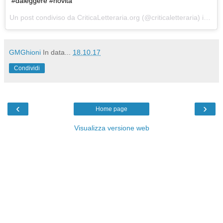
#daleggere #novità
Un post condiviso da CriticaLetteraria.org (@criticaletteraria) in data:
GMGhioni
In data...
18.10.17
Condividi
‹
›
Home page
Visualizza versione web