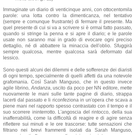
Immaginate un diario di venticinque anni, con ottocentomila
parole: una lotta contro la dimenticanza, nel tentativo
(sempre e comunque frustrante) di fermare il presente. Ma
quel presente di cui si va a scrivere si è ormai fatto passato,
quando si stringe la penna e si apre il diario; e le parole
usate non saranno mai in grado di evocare ogni preciso
dettaglio, né di abbattere la minaccia dell'oblio. Sfuggirà
sempre qualcosa, mentre qualcosa sarà deformato dal
lessico.
Sono questi alcuni dei dilemmi e delle sofferenze dei diaristi
di ogni tempo, specialmente di quelli affetti da una notevole
grafomania. Così Sarah Manguso, che in questo invece
agile librino,
Andanza
, uscito da poco per NN editore, mette
nuovamente le mani sulle tante pagine di diario, strappa
lacerti dal passato e li riconfeziona in un'opera che scava a
piene mani nel rapporto spesso contrastato con il tempo e il
suo scorrere ininterrotto. L'angoscia del rintocco, della sua
inafferrabilità, come la difficoltà di reagire e di agire senza
riflettere sui minuti e le ore trascorse: tutte sensazioni che
filtrano nei brevi frammenti isolati da Sarah Manguso,