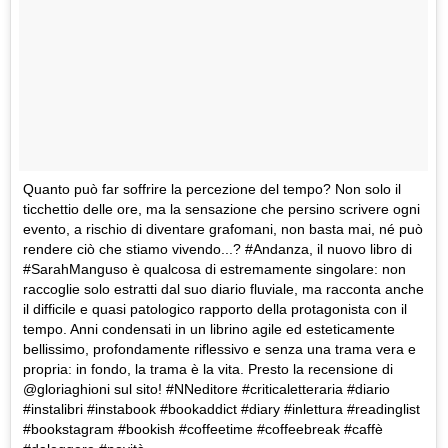
Quanto può far soffrire la percezione del tempo? Non solo il
ticchettio delle ore, ma la sensazione che persino scrivere ogni
evento, a rischio di diventare grafomani, non basta mai, né può
rendere ciò che stiamo vivendo...? #Andanza, il nuovo libro di
#SarahManguso è qualcosa di estremamente singolare: non
raccoglie solo estratti dal suo diario fluviale, ma racconta anche
il difficile e quasi patologico rapporto della protagonista con il
tempo. Anni condensati in un librino agile ed esteticamente
bellissimo, profondamente riflessivo e senza una trama vera e
propria: in fondo, la trama è la vita. Presto la recensione di
@gloriaghioni sul sito! #NNeditore #criticaletteraria #diario
#instalibri #instabook #bookaddict #diary #inlettura #readinglist
#bookstagram #bookish #coffeetime #coffeebreak #caffè