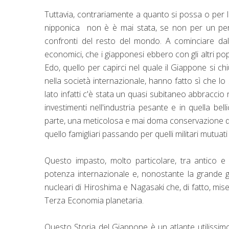
Tuttavia, contrariamente a quanto si possa o per 
nipponica non è è mai stata, se non per un peri
confronti del resto del mondo. A cominciare dal
economici, che i giapponesi ebbero con gli altri popo
Edo, quello per capirci nel quale il Giappone si ch
nella società internazionale, hanno fatto sì che l
lato infatti c'è stata un quasi subitaneo abbraccio ne
investimenti nell'industria pesante e in quella bel
parte, una meticolosa e mai doma conservazione dell
quello famigliari passando per quelli militari mutuati
Questo impasto, molto particolare, tra antico 
potenza internazionale e, nonostante la grande g
nucleari di Hiroshima e Nagasaki che, di fatto, mis
Terza Economia planetaria.
Questo Storia del Giappone è un atlante utilissimo