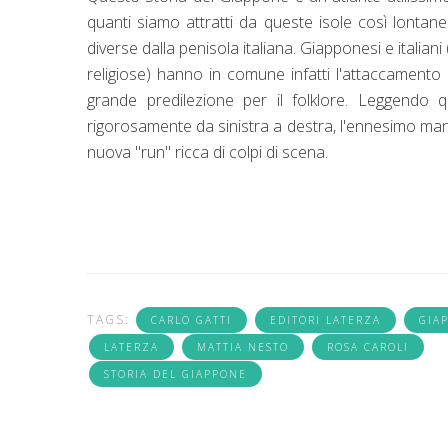
quanti siamo attratti da queste isole così lonta
diverse dalla penisola italiana. Giapponesi e italiani
religiose) hanno in comune infatti l'attaccamento 
grande predilezione per il folklore. Leggendo 
rigorosamente da sinistra a destra, l'ennesimo ma
nuova "run" ricca di colpi di scena.
TAGS:
CARLO GATTI
EDITORI LATERZA
GIA
LATERZA
MATTIA NESTO
ROSA CAROLI
STORIA DEL GIAPPONE