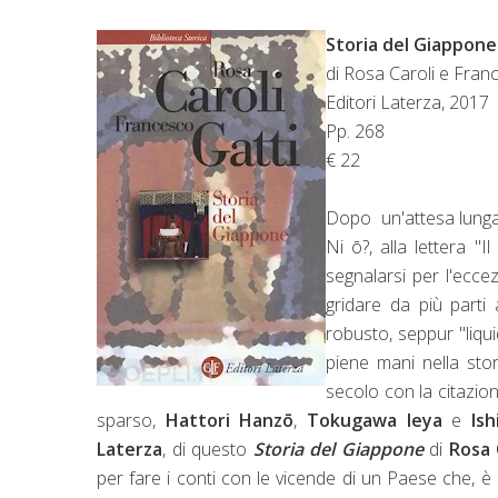
Storia del Giappone
di Rosa Caroli e Fran
Editori Laterza, 2017
Pp. 268
€ 22
Dopo un'attesa lunga 
Ni ō?, alla lettera "
segnalarsi per l'ecce
gridare da più parti
robusto, seppur "liqu
piene mani nella sto
secolo con la citazion
sparso,
Hattori Hanzō
,
Tokugawa Ieya
e
Ish
Laterza
, di questo
Storia del Giappone
di
Rosa 
per fare i conti con le vicende di un Paese che, è i