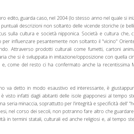
ro edito, guarda caso, nel 2004 (lo stesso anno nel quale si ini
i puntuali descrizioni non soltanto delle vicende storiche (e bell
s sulla cultura e società nipponica. Società e cultura che,
o per influenzare pesantemente non soltanto il "vicino" Orien
ondo. Attraverso prodotti culturali come fumetti, cartoni anim
naria che si è sviluppata in imitazione/opposizione con quella ci
 e, come del resto ci ha confermato anche la recentissima 
no va detto in modo esaustivo ed interessante, è giustappun
 visto infatti dagli abitanti delle isole giapponesi al tempo s
seria minaccia, soprattutto per l'integrità e specificità dell' 
ponesi, nel corso dei secoli, non potranno fare altro che guardar
tà in termini statali, culturali ed anche religiosi e, al tempo st