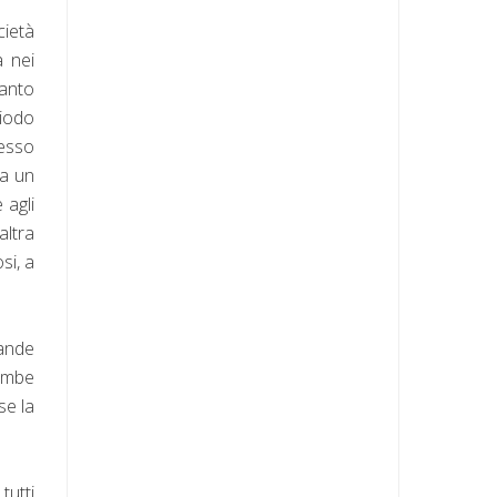
cietà
a nei
tanto
riodo
resso
Da un
 agli
altra
si, a
rande
bombe
se la
tutti