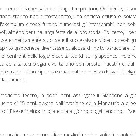
lo meno si sia pensato per lungo tempo qui in Occidente, la so
odo storico ben circostanziato, una società chiusa e isolat
l'exemplum cinese furono numerosi gli interscambi, non sol
li, almeno per una larga fetta della loro storia. Poi certo, il pe
iuse ermeticamente su di sé e il successivo e violento (re)-ing
o spirito giapponese diventasse qualcosa di molto particolare. 
i confronti delle logiche capitaliste (di cui i giapponesi, insieme
lica ad alta tecnologia diventarono ben presto maestri) e, dall'
e tradizioni precipue nazionali, dal complesso dei valori religio
 dai samurai.
e moderno fecero, in pochi anni, assurgere il Giappone a g
uerra di 15 anni, ovvero dall'invasione della Manciuria alle 
ero il Paese in ginocchio, ancora al giorno d'oggi rendono il Pae
 e pratico per comprendere meglio i perché, volenti o nolenti, 