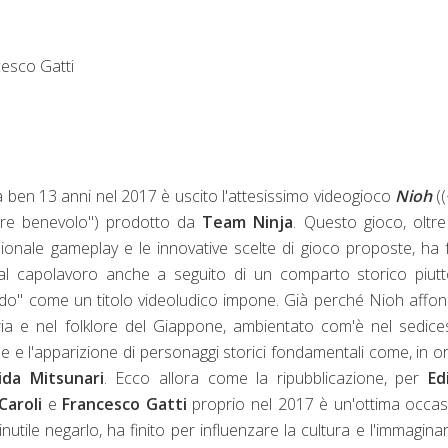
cesco Gatti
ben 13 anni nel 2017 è uscito l'attesissimo videogioco
Nioh
(
Il re benevolo") prodotto da
Team Ninja
. Questo gioco, oltr
zionale gameplay e le innovative scelte di gioco proposte, ha 
 al capolavoro anche a seguito di un comparto storico piut
ido" come un titolo videoludico impone. Già perché Nioh affo
ria e nel folklore del Giappone, ambientato com'è nel sedic
e e l'apparizione di personaggi storici fondamentali come, in o
ida Mitsunari
. Ecco allora come la ripubblicazione, per
Ed
Caroli
e
Francesco Gatti
proprio nel 2017 è un'ottima occa
nutile negarlo, ha finito per influenzare la cultura e l'immaginar