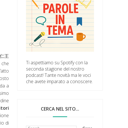
(仁王
Ti aspettiamo su Spotify con la
e che
seconda stagione del nostro
fatto
podcast! Tante novità ma le voci
tosto
che avete imparato a conoscere.
nda a
esimo
rdine
itori
CERCA NEL SITO...
sione
io di