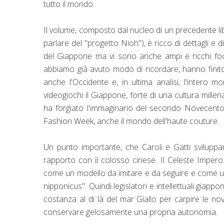
tutto il mondo.
Il volume, composto dal nucleo di un precedente lib
parlare del "progetto Nioh"), è ricco di dettagli e d
del Giappone ma vi sono anche ampi e ricchi focu
abbiamo già avuto modo di ricordare, hanno finit
anche l'Occidente e, in ultima analisi, l'intero m
videogiochi il Giappone, forte di una cultura mille
ha forgiato l'immaginario del secondo Novecento
Fashion Week, anche il mondo dell'haute couture.
Un punto importante, che Caroli e Gatti sviluppa
rapporto con il colosso cinese. Il Celeste Impero è
come un modello da imitare e da seguire e come una 
nipponicus". Quindi legislatori e intellettuali giap
costanza al di là del mar Giallo per carpire le novi
conservare gelosamente una propria autonomia.