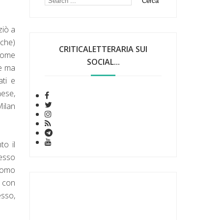
ziò a
iche)
CRITICALETTERARIA SUI
 come
SOCIAL...
te ma
ati e
nese,
Milan
to il
tesso
"homo
e con
esso,