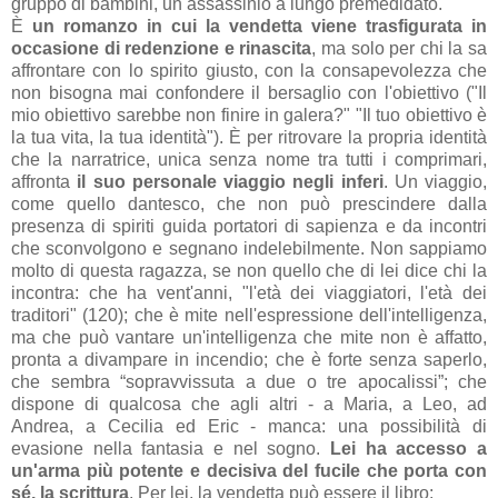
gruppo di bambini, un assassinio a lungo premedidato.
È
un romanzo in cui la vendetta viene trasfigurata in
occasione di redenzione e rinascita
, ma solo per chi la sa
affrontare con lo spirito giusto, con la consapevolezza che
non bisogna mai confondere il bersaglio con l'obiettivo ("Il
mio obiettivo sarebbe non finire in galera?" "Il tuo obiettivo è
la tua vita, la tua identità"). È per ritrovare la propria identità
che la narratrice, unica senza nome tra tutti i comprimari,
affronta
il suo personale viaggio negli inferi
. Un viaggio,
come quello dantesco, che non può prescindere dalla
presenza di spiriti guida portatori di sapienza e da incontri
che sconvolgono e segnano indelebilmente. Non sappiamo
molto di questa ragazza, se non quello che di lei dice chi la
incontra: che ha vent'anni, "l'età dei viaggiatori, l'età dei
traditori" (120); che è mite nell'espressione dell'intelligenza,
ma che può vantare un'intelligenza che mite non è affatto,
pronta a divampare in incendio; che è forte senza saperlo,
che sembra “sopravvissuta a due o tre apocalissi”; che
dispone di qualcosa che agli altri - a Maria, a Leo, ad
Andrea, a Cecilia ed Eric - manca: una possibilità di
evasione nella fantasia e nel sogno.
Lei ha accesso a
un'arma più potente e decisiva del fucile che porta con
sé, la scrittura
. Per lei, la vendetta può essere il libro: