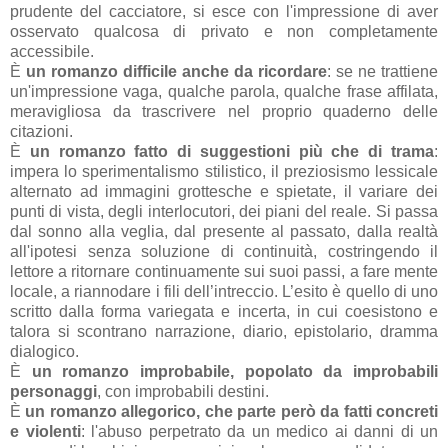
prudente del cacciatore, si esce con l'impressione di aver
osservato qualcosa di privato e non completamente
accessibile.
È
un romanzo difficile anche da ricordare
: se ne trattiene
un'impressione vaga, qualche parola, qualche frase affilata,
meravigliosa da trascrivere nel proprio quaderno delle
citazioni.
È
un romanzo fatto di suggestioni più che di trama
:
impera lo sperimentalismo stilistico, il preziosismo lessicale
alternato ad immagini grottesche e spietate, il variare dei
punti di vista, degli interlocutori, dei piani del reale. Si passa
dal sonno alla veglia, dal presente al passato, dalla realtà
all'ipotesi senza soluzione di continuità, costringendo il
lettore a ritornare continuamente sui suoi passi, a fare mente
locale, a riannodare i fili dell’intreccio. L’esito è quello di uno
scritto dalla forma variegata e incerta, in cui coesistono e
talora si scontrano narrazione, diario, epistolario, dramma
dialogico.
È
un romanzo improbabile, popolato da improbabili
personaggi
, con improbabili destini.
È
un romanzo allegorico, che parte però da fatti concreti
e violenti
: l'abuso perpetrato da un medico ai danni di un