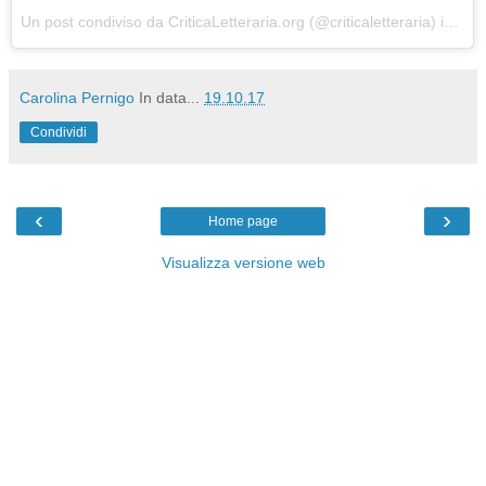
Un post condiviso da CriticaLetteraria.org (@criticaletteraria) in data:
Carolina Pernigo
In data...
19.10.17
Condividi
‹
›
Home page
Visualizza versione web