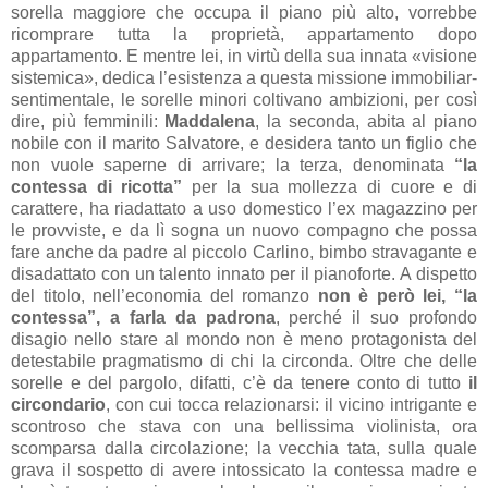
sorella maggiore che occupa il piano più alto, vorrebbe
ricomprare tutta la proprietà, appartamento dopo
appartamento. E mentre lei, in virtù della sua innata «visione
sistemica», dedica l’esistenza a questa missione immobiliar-
sentimentale, le sorelle minori coltivano ambizioni, per così
dire, più femminili:
Maddalena
, la seconda, abita al piano
nobile con il marito Salvatore, e desidera tanto un figlio che
non vuole saperne di arrivare; la terza, denominata
“la
contessa di ricotta”
per la sua mollezza di cuore e di
carattere, ha riadattato a uso domestico l’ex magazzino per
le provviste, e da lì sogna un nuovo compagno che possa
fare anche da padre al piccolo Carlino, bimbo stravagante e
disadattato con un talento innato per il pianoforte. A dispetto
del titolo, nell’economia del romanzo
non è però lei, “la
contessa”, a farla da padrona
, perché il suo profondo
disagio nello stare al mondo non è meno protagonista del
detestabile pragmatismo di chi la circonda. Oltre che delle
sorelle e del pargolo, difatti, c’è da tenere conto di tutto
il
circondario
, con cui tocca relazionarsi: il vicino intrigante e
scontroso che stava con una bellissima violinista, ora
scomparsa dalla circolazione; la vecchia tata, sulla quale
grava il sospetto di avere intossicato la contessa madre e