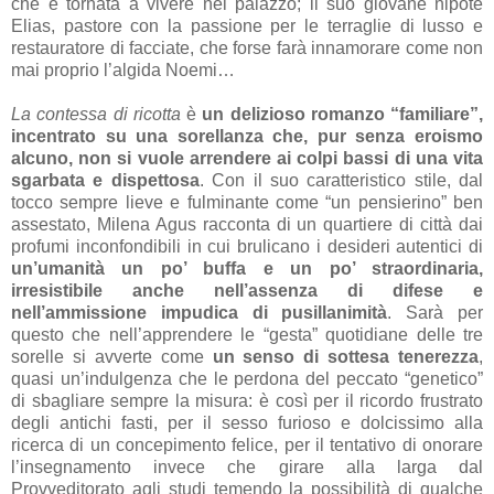
che è tornata a vivere nel palazzo; il suo giovane nipote
Elias, pastore con la passione per le terraglie di lusso e
restauratore di facciate, che forse farà innamorare come non
mai proprio l’algida Noemi…
La contessa di ricotta
è
un delizioso romanzo “familiare”,
incentrato su una sorellanza che, pur senza eroismo
alcuno, non si vuole arrendere ai colpi bassi di una vita
sgarbata e dispettosa
. Con il suo caratteristico stile, dal
tocco sempre lieve e fulminante come “un pensierino” ben
assestato, Milena Agus racconta di un quartiere di città dai
profumi inconfondibili in cui brulicano i desideri autentici di
un’umanità un po’ buffa e un po’ straordinaria,
irresistibile anche nell’assenza di difese e
nell’ammissione impudica di pusillanimità
. Sarà per
questo che nell’apprendere le “gesta” quotidiane delle tre
sorelle si avverte come
un senso di sottesa tenerezza
,
quasi un’indulgenza che le perdona del peccato “genetico”
di sbagliare sempre la misura: è così per il ricordo frustrato
degli antichi fasti, per il sesso furioso e dolcissimo alla
ricerca di un concepimento felice, per il tentativo di onorare
l’insegnamento invece che girare alla larga dal
Provveditorato agli studi temendo la possibilità di qualche