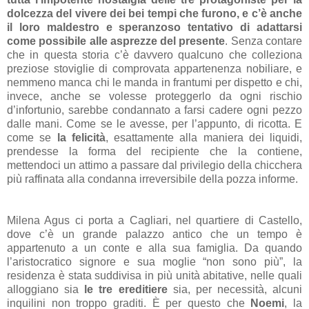
dolcezza del vivere dei bei tempi che furono, e c’è anche
il loro maldestro e speranzoso tentativo di adattarsi
come possibile alle asprezze del presente
. Senza contare
che in questa storia c’è davvero qualcuno che colleziona
preziose stoviglie di comprovata appartenenza nobiliare, e
nemmeno manca chi le manda in frantumi per dispetto e chi,
invece, anche se volesse proteggerlo da ogni rischio
d’infortunio, sarebbe condannato a farsi cadere ogni pezzo
dalle mani. Come se le avesse, per l’appunto, di ricotta. E
come se
la felicità
, esattamente alla maniera dei liquidi,
prendesse la forma del recipiente che la contiene,
mettendoci un attimo a passare dal privilegio della chicchera
più raffinata alla condanna irreversibile della pozza informe.
Milena Agus ci porta a Cagliari, nel quartiere di Castello,
dove c’è un grande palazzo antico che un tempo è
appartenuto a un conte e alla sua famiglia. Da quando
l’aristocratico signore e sua moglie “non sono più”, la
residenza è stata suddivisa in più unità abitative, nelle quali
alloggiano sia
le tre ereditiere
sia, per necessità, alcuni
inquilini non troppo graditi. È per questo che
Noemi
, la