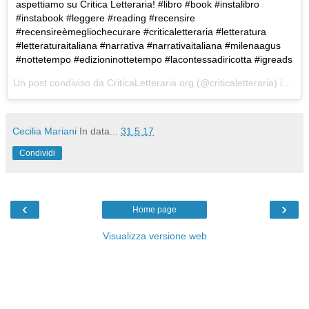
aspettiamo su Critica Letteraria! #libro #book #instalibro
#instabook #leggere #reading #recensire
#recensireèmegliochecurare #criticaletteraria #letteratura
#letteraturaitaliana #narrativa #narrativaitaliana #milenaagus
#nottetempo #edizioninottetempo #lacontessadiricotta #igreads
Un post condiviso da CriticaLetteraria.org (@criticaletteraria) in data:
Cecilia Mariani
In data...
31.5.17
Condividi
‹
›
Home page
Visualizza versione web