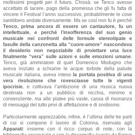
moltissimi progetti per il futuro. Chissà: se Tenco avesse
accettato di tacere, pago della promessa che gli fu fatta di
vincere il Festival l’anno successivo, probabilmente le cose
sarebbero andate diversamente. Ma se così non fu è perché
Tenco, prima ancora di essere un cantautore, fu un
intellettuale, e perché l’insofferenza del suo genio
musicale nei confronti delle formule stereotipate e
fasulle della canzonetta alla “cuore-amore” nascondeva
il desiderio non negoziabile di proiettare una luce
finalmente “vera” sulle azioni e sulle emozioni umane
.
Tenco, già ammiratore di quel Domenico Modugno che
aveva iniziato a schiarire le acque torbide della palude
musicale italiana, aveva inteso
la portata positiva di una
vera rivoluzione che rovesciasse tutte le vigenti
ipocrisie
, e coltivava l’ambizione di una musica nuova
destinata non a un pubblico di nicchia, minimo e
consenziente, ma alle platee più vaste, cassa di risonanza
di messaggi del tutto privi di affettazione e di snobismo.
Particolarmente apprezzabile, infine, è l’ultima delle tre parti
di cui si compone il lavoro di Colonna, riservata agli
Apparati
: insieme con il ricco corpus di note, con la
bibliografia essenziale e con la discografia (curata da Enrico