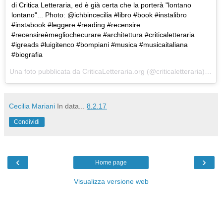
di Critica Letteraria, ed è già certa che la porterà "lontano
lontano"... Photo: @ichbincecilia #libro #book #instalibro
#instabook #leggere #reading #recensire
#recensireèmegliochecurare #architettura #criticaletteraria
#igreads #luigitenco #bompiani #musica #musicaitaliana
#biografia
Una foto pubblicata da CriticaLetteraria.org (@criticaletteraria) in data:
Cecilia Mariani
In data...
8.2.17
Condividi
‹
›
Home page
Visualizza versione web