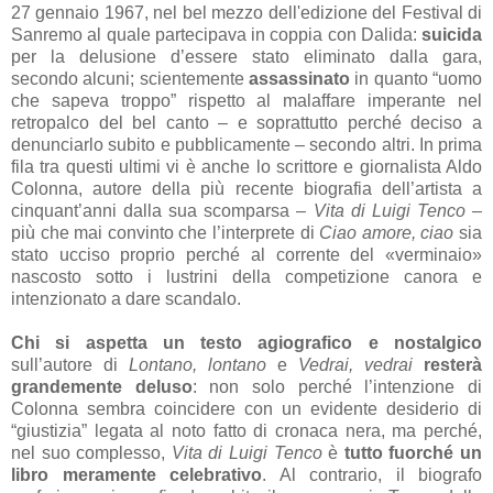
27 gennaio 1967, nel bel mezzo dell'edizione del Festival di
Sanremo al quale partecipava in coppia con Dalida:
suicida
per la delusione d’essere stato eliminato dalla gara,
secondo alcuni; scientemente
assassinato
in quanto “uomo
che sapeva troppo” rispetto al malaffare imperante nel
retropalco del bel canto – e soprattutto perché deciso a
denunciarlo subito e pubblicamente – secondo altri. In prima
fila tra questi ultimi vi è anche lo scrittore e giornalista Aldo
Colonna, autore della più recente biografia dell’artista a
cinquant’anni dalla sua scomparsa –
Vita di Luigi Tenco
–
più che mai convinto che l’interprete di
Ciao amore, ciao
sia
stato ucciso proprio perché al corrente del «verminaio»
nascosto sotto i lustrini della competizione canora e
intenzionato a dare scandalo.
Chi si aspetta un testo agiografico e nostalgico
sull’autore di
Lontano, lontano
e
Vedrai, vedrai
resterà
grandemente deluso
: non solo perché l’intenzione di
Colonna sembra coincidere con un evidente desiderio di
“giustizia” legata al noto fatto di cronaca nera, ma perché,
nel suo complesso,
Vita di Luigi Tenco
è
tutto fuorché un
libro meramente celebrativo
. Al contrario, il biografo