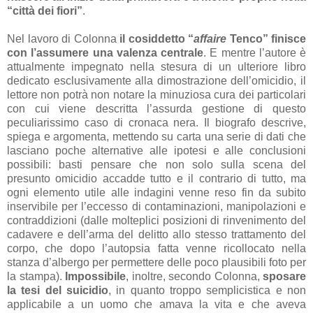
“città dei fiori”
.
Nel lavoro di Colonna
il cosiddetto “
affaire
Tenco” finisce
con l’assumere una valenza centrale
. E mentre l’autore è
attualmente impegnato nella stesura di un ulteriore libro
dedicato esclusivamente alla dimostrazione dell’omicidio, il
lettore non potrà non notare la minuziosa cura dei particolari
con cui viene descritta l’assurda gestione di questo
peculiarissimo caso di cronaca nera. Il biografo descrive,
spiega e argomenta, mettendo su carta una serie di dati che
lasciano poche alternative alle ipotesi e alle conclusioni
possibili: basti pensare che non solo sulla scena del
presunto omicidio accadde tutto e il contrario di tutto, ma
ogni elemento utile alle indagini venne reso fin da subito
inservibile per l’eccesso di contaminazioni, manipolazioni e
contraddizioni (dalle molteplici posizioni di rinvenimento del
cadavere e dell’arma del delitto allo stesso trattamento del
corpo, che dopo l’autopsia fatta venne ricollocato nella
stanza d’albergo per permettere delle poco plausibili foto per
la stampa).
Impossibile
, inoltre, secondo Colonna,
sposare
la tesi del suicidio
, in quanto troppo semplicistica e non
applicabile a un uomo che amava la vita e che aveva