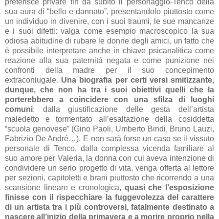
preferisce privare fin da subito il personaggio-Tenco della
sua aura di “bello e dannato”, presentandolo piuttosto come
un individuo in divenire, con i suoi traumi, le sue mancanze
e i suoi difetti: valga come esempio macroscopico la sua
odiosa abitudine di rubare le donne degli amici, un fatto che
è possibile interpretare anche in chiave psicanalitica come
reazione alla sua paternità negata e come punizione nei
confronti della madre per il suo concepimento
extraconiugale.
Una biografia per certi versi smitizzante,
dunque, che non ha tra i suoi obiettivi quelli che la
porterebbero a coincidere con una sfilza di luoghi
comuni
: dalla giustificazione delle gesta dell’artista
maledetto e tormentato all’esaltazione della cosiddetta
“scuola genovese” (Gino Paoli, Umberto Bindi, Bruno Lauzi,
Fabrizio De André…). E non sarà forse un caso se il vissuto
personale di Tenco, dalla complessa vicenda familiare al
suo amore per Valeria, la donna con cui aveva intenzione di
condividere un serio progetto di vita, venga offerta al lettore
per sezioni, capitoletti e brani piuttosto che ricorrendo a una
scansione lineare e cronologica,
quasi che l’esposizione
finisse con il rispecchiare la fuggevolezza del carattere
di un artista tra i più controversi, fatalmente destinato a
nascere all’inizio della primavera e a morire proprio nella