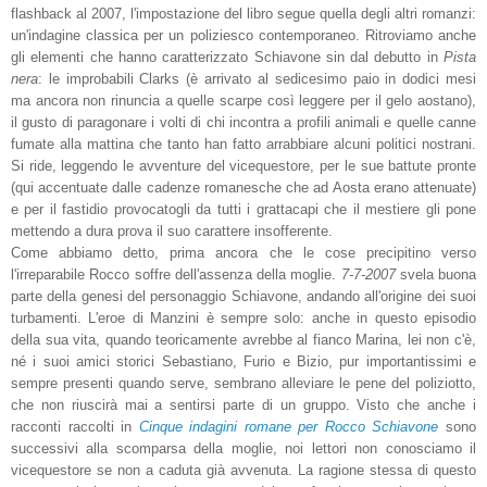
flashback al 2007, l'impostazione del libro segue quella degli altri romanzi:
un'indagine classica per un poliziesco contemporaneo. Ritroviamo anche
gli elementi che hanno caratterizzato Schiavone sin dal debutto in
Pista
nera
: le improbabili Clarks (è arrivato al sedicesimo paio in dodici mesi
ma ancora non rinuncia a quelle scarpe così leggere per il gelo aostano),
il gusto di paragonare i volti di chi incontra a profili animali e quelle canne
fumate alla mattina che tanto han fatto arrabbiare alcuni politici nostrani.
Si ride, leggendo le avventure del vicequestore, per le sue battute pronte
(qui accentuate dalle cadenze romanesche che ad Aosta erano attenuate)
e per il fastidio provocatogli da tutti i grattacapi che il mestiere gli pone
mettendo a dura prova il suo carattere insofferente.
Come abbiamo detto, prima ancora che le cose precipitino verso
l'irreparabile Rocco soffre dell'assenza della moglie.
7-7-2007
svela buona
parte della genesi del personaggio Schiavone, andando all'origine dei suoi
turbamenti. L'eroe di Manzini è sempre solo: anche in questo episodio
della sua vita, quando teoricamente avrebbe al fianco Marina, lei non c'è,
né i suoi amici storici Sebastiano, Furio e Bizio, pur importantissimi e
sempre presenti quando serve, sembrano alleviare le pene del poliziotto,
che non riuscirà mai a sentirsi parte di un gruppo. Visto che anche i
racconti raccolti in
Cinque indagini romane per Rocco Schiavone
sono
successivi alla scomparsa della moglie, noi lettori non conosciamo il
vicequestore se non a caduta già avvenuta. La ragione stessa di questo