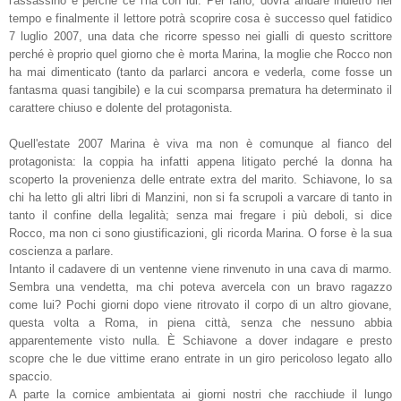
l'assassino e perché ce l'ha con lui. Per farlo, dovrà andare indietro nel
tempo e finalmente il lettore potrà scoprire cosa è successo quel fatidico
7 luglio 2007, una data che ricorre spesso nei gialli di questo scrittore
perché è proprio quel giorno che è morta Marina, la moglie che Rocco non
ha mai dimenticato (tanto da parlarci ancora e vederla, come fosse un
fantasma quasi tangibile) e la cui scomparsa prematura ha determinato il
carattere chiuso e dolente del protagonista.
Quell'estate 2007 Marina è viva ma non è comunque al fianco del
protagonista: la coppia ha infatti appena litigato perché la donna ha
scoperto la provenienza delle entrate extra del marito. Schiavone, lo sa
chi ha letto gli altri libri di Manzini, non si fa scrupoli a varcare di tanto in
tanto il confine della legalità; senza mai fregare i più deboli, si dice
Rocco, ma non ci sono giustificazioni, gli ricorda Marina. O forse è la sua
coscienza a parlare.
Intanto il cadavere di un ventenne viene rinvenuto in una cava di marmo.
Sembra una vendetta, ma chi poteva avercela con un bravo ragazzo
come lui? Pochi giorni dopo viene ritrovato il corpo di un altro giovane,
questa volta a Roma, in piena città, senza che nessuno abbia
apparentemente visto nulla. È Schiavone a dover indagare e presto
scopre che le due vittime erano entrate in un giro pericoloso legato allo
spaccio.
A parte la cornice ambientata ai giorni nostri che racchiude il lungo