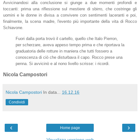
Avvicinandosi alla conclusione si giunge a due momenti profondi e
toccanti: prima una riflessione sul mestiere di sbirro, che costringe gli
uomini e le donne in divisa a convivere con sentimenti laceranti e poi,
finalmente, la scena madre, l'evento più importante della vita di Rocco
Schiavone.
Fuori dalla porta trovò il cartello, quello che Italo Pierron,
per scherzare, aveva appeso tempo prima e che riportava la
graduatoria delle rotture in maniera che tutti fossero a
conoscenza di ciò che disturbava il capo. Rocco prese una
penna. Si avvicinò e al nono livello scrisse: i ricordi.
Nicola Campostori
Nicola Campostori
In data...
16.12.16
Condividi
‹
›
Home page
Visualizza versione web