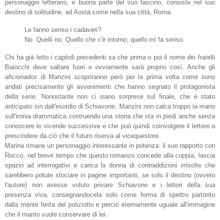
personaggio letterario, e buona parte del suo fascino, consiste nel suo
destino di solitudine, ad Aosta come nella sua città, Roma.
Le fanno senso i cadaveri?
No. Quelli no. Quello che c'è intorno, quello mi fa senso.
Chi ha già letto i capitoli precedenti sa che prima o poi il nome dei fratelli
Baiocchi deve saltare fuori e ovviamente sarà proprio così. Anche gli
aficionados
di Manzini scopriranno però per la prima volta come sono
andati precisamente gli avvenimenti che hanno segnato il protagonista
della serie. Nonostante non ci siano sorprese sul finale, che è stato
anticipato sin dall'esordio di Schiavone, Manzini non calca troppo la mano
sull'ironia drammatica costruendo una storia che sta in piedi anche senza
conoscere le vicende successive e che può quindi coinvolgere il lettore a
prescindere da ciò che il futuro riserva al vicequestore.
Marina rimane un personaggio interessante in potenza: il suo rapporto con
Rocco, nel breve tempo che questo romanzo concede alla coppia, lascia
spazio ad interrogativi e carica la donna di contraddizioni irrisolte che
sarebbero potute sfociare in pagine importanti, se solo il destino (ovvero
l'autore) non avesse voluto privare Schiavone e i lettori della sua
presenza viva, consegnandocela solo come forma di spettro partorito
dalla mente ferita del poliziotto e perciò eternamente uguale all'immagine
che il marito vuole conservare di lei.